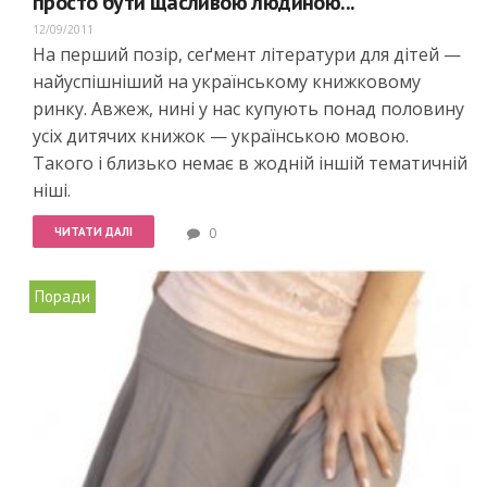
просто бути щасливою людиною..."
12/09/2011
На перший позір, сеґмент літератури для дітей —
найуспішніший на українському книжковому
ринку. Авжеж, нині у нас купують понад половину
усіх дитячих книжок — українською мовою.
Такого і близько немає в жодній іншій тематичній
ніші.
ЧИТАТИ ДАЛІ
0
Поради