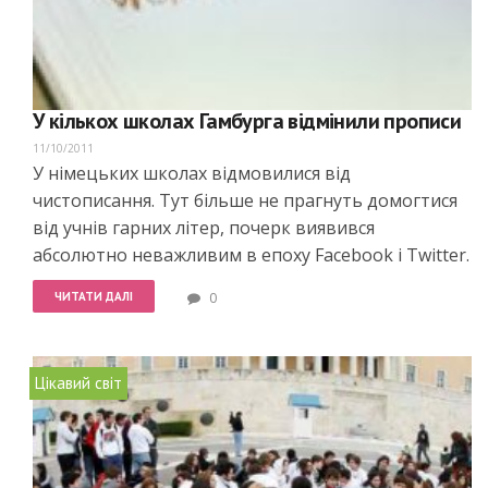
У кількох школах Гамбурга відмінили прописи
11/10/2011
У німецьких школах відмовилися від
чистописання. Тут більше не прагнуть домогтися
від учнів гарних літер, почерк виявився
абсолютно неважливим в епоху Facebook і Twitter.
ЧИТАТИ ДАЛІ
0
Цікавий світ