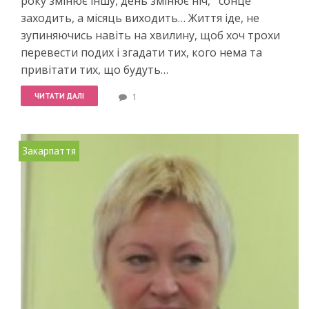
року змінює іншу, день змінює ніч, сонце
заходить, а місяць виходить… Життя іде, не
зупиняючись навіть на хвилину, щоб хоч трохи
перевести подих і згадати тих, кого нема та
привітати тих, що будуть…
ЧИТАТИ ДАЛІ
1
Закарпаття