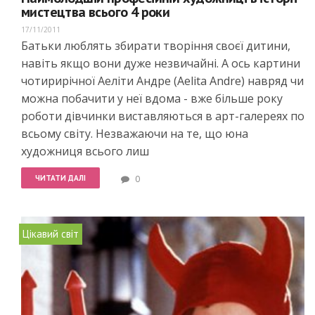
мистецтва всього 4 роки
17/11/2011
Батьки люблять збирати творіння своєї дитини,
навіть якщо вони дуже незвичайні. А ось картини
чотирирічної Аеліти Андре (Aelita Andre) навряд чи
можна побачити у неї вдома - вже більше року
роботи дівчинки виставляються в арт-галереях по
всьому світу. Незважаючи на те, що юна
художниця всього лиш
ЧИТАТИ ДАЛІ
0
Цікавий світ