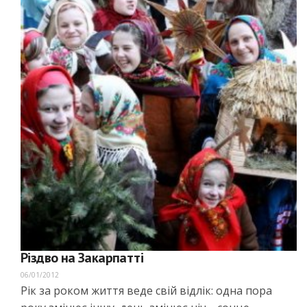
Різдво на Закарпатті
06/01/2012
Рік за роком життя веде свій відлік: одна пора