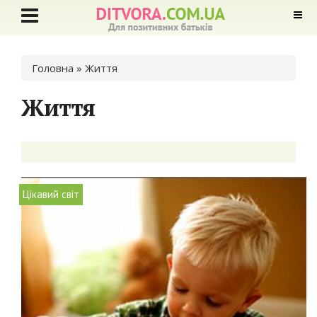
Ви є тут
Головна
» Життя
Життя
Цікавий світ