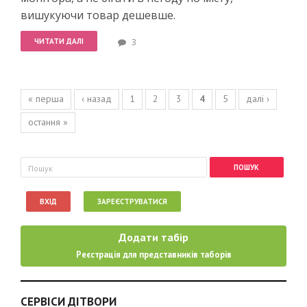
вишукуючи товар дешевше.
ЧИТАТИ ДАЛІ
3
Сторінки
« перша
‹ назад
1
2
3
4
5
далі ›
остання »
Пошукова форма
Пошук
ВХІД
ЗАРЕЄСТРУВАТИСЯ
Додати табір
Реєстрація для представників таборів
СЕРВІСИ ДІТВОРИ