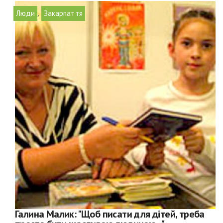
,
Люди
Закарпаття
Галина Малик: "Щоб писати для дітей, треба