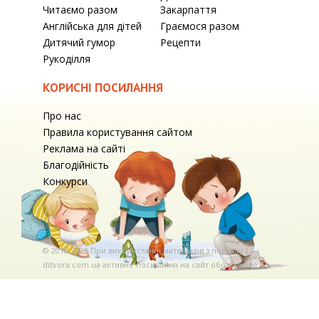
Читаємо разом
Закарпаття
Англійська для дітей
Граємося разом
Дитячий гумор
Рецепти
Рукоділля
КОРИСНІ ПОСИЛАННЯ
Про нас
Правила користування сайтом
Реклама на сайті
Благодійність
Конкурси
© 2010-2026 При використаннi матерiалiв з порталу
ditvora.com.ua активне посилання на сайт обов'язкове. .