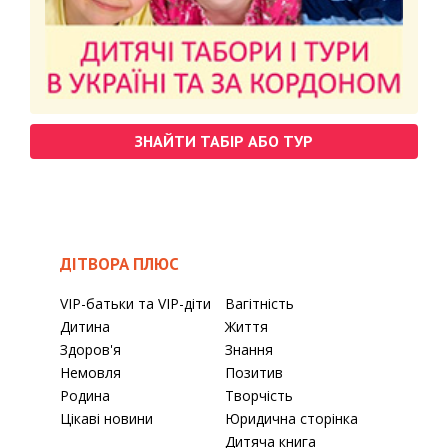
ЗНАЙТИ ТАБІР АБО ТУР
ДІТВОРА ПЛЮС
VIP-батьки та VIP-діти
Вагітність
Дитина
Життя
Здоров'я
Знання
Немовля
Позитив
Родина
Творчість
Цікаві новини
Юридична сторінка
Дитяча книга