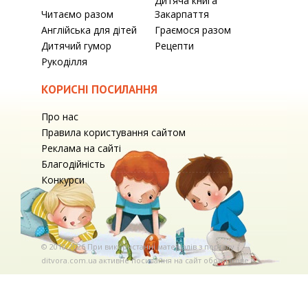
Дитяча книга
Читаємо разом
Закарпаття
Англійська для дітей
Граємося разом
Дитячий гумор
Рецепти
Рукоділля
КОРИСНІ ПОСИЛАННЯ
Про нас
Правила користування сайтом
Реклама на сайті
Благодійність
Конкурси
© 2010-2026 При використаннi матерiалiв з порталу
ditvora.com.ua активне посилання на сайт обов'язкове. .