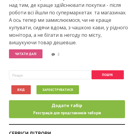
над тим, де краще здійснювати покупки - після
роботи всі йшли по супермаркетах та магазинах.
А ось тепер ми замислюємося, чи не краще
купувати, сидячи вдома, з чашкою кави, у рідного
монітора, а не бігати в негоду по місту,
вишукуючи товар дешевше.
ЧИТАТИ ДАЛІ
3
Пошукова форма
Пошук
ВХІД
ЗАРЕЄСТРУВАТИСЯ
Додати табір
Реєстрація для представників таборів
СЕРВІСИ ДІТВОРИ