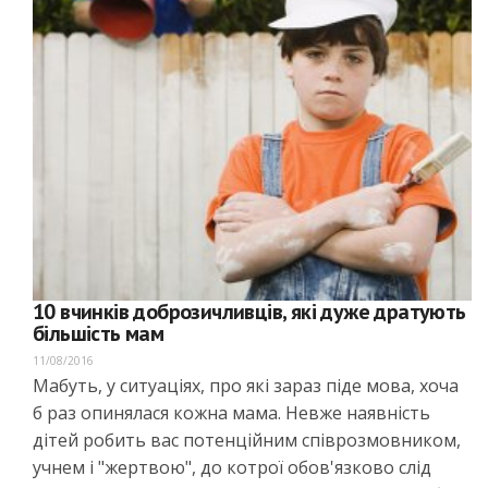
10 вчинків доброзичливців, які дуже дратують
більшість мам
11/08/2016
Мабуть, у ситуаціях, про які зараз піде мова, хоча
б раз опинялася кожна мама. Невже наявність
дітей робить вас потенційним співрозмовником,
учнем і "жертвою", до котрої обов'язково слід