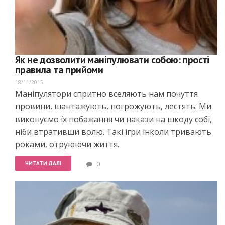
Як не дозволити маніпулювати собою: прості
правила та прийоми
18/11/2015
Маніпулятори спритно вселяють нам почуття
провини, шантажують, погрожують, лестять. Ми
виконуємо їх побажання чи накази на шкоду собі,
ніби втративши волю. Такі ігри інколи тривають
роками, отруюючи життя.
ЧИТАТИ ДАЛІ
0