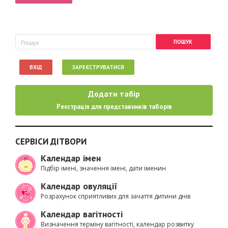
Пошукова форма
Пошук
ВХІД
ЗАРЕЄСТРУВАТИСЯ
Додати табір
Реєстрація для представників таборів
СЕРВІСИ ДІТВОРИ
Календар імен
Підбір імені, значення імені, дати іменин
Календар овуляції
Розрахунок сприятливих для зачаття дитини днів
Календар вагітності
Визначення терміну вагітності, календар розвитку