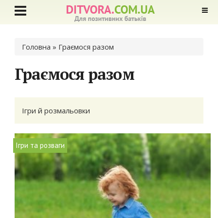
Ви є тут
Головна
» Граємося разом
Граємося разом
Ігри й розмальовки
Ігри та розваги