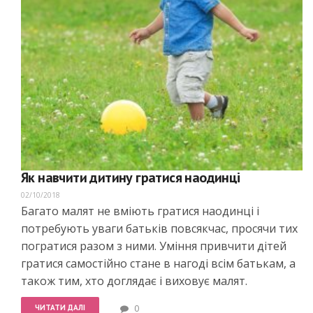
Як навчити дитину гратися наодинці
02/10/2018
Багато малят не вміють гратися наодинці і
потребують уваги батьків повсякчас, просячи тих
погратися разом з ними. Уміння привчити дітей
гратися самостійно стане в нагоді всім батькам, а
також тим, хто доглядає і виховує малят.
ЧИТАТИ ДАЛІ
0