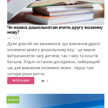
Чи можна дошкільнятам вчити другу іноземну
мову?
08/11/2015
Дуже довгий час вважалося, що вивчення другої
іноземної мови у дошкільному віці - це марне
витрачання як часу дитини, так і часу та коштів
батьків. Згідно останніх досліджень, найкращий
час для вивчення іноземної мови - перші три-
чотири роки життя.
ЧИТАТИ ДАЛІ
0
Освіта