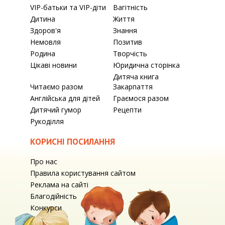
VIP-батьки та VIP-діти
Вагітність
Дитина
Життя
Здоров'я
Знання
Немовля
Позитив
Родина
Творчість
Цікаві новини
Юридична сторінка
Дитяча книга
Читаємо разом
Закарпаття
Англійська для дітей
Граємося разом
Дитячий гумор
Рецепти
Рукоділля
КОРИСНІ ПОСИЛАННЯ
Про нас
Правила користування сайтом
Реклама на сайті
Благодійність
Конкурси