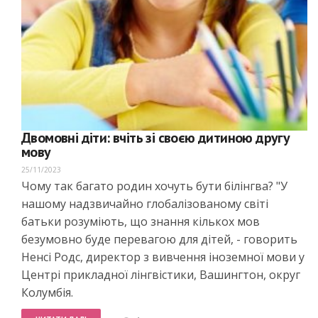
Двомовні діти: вчіть зі своєю дитиною другу
мову
25/11/2023
Чому так багато родин хочуть бути білінгва? "У
нашому надзвичайно глобалізованому світі
батьки розуміють, що знання кількох мов
безумовно буде перевагою для дітей, - говорить
Ненсі Родс, директор з вивчення іноземної мови у
Центрі прикладної лінгвістики, Вашингтон, округ
Колумбія.