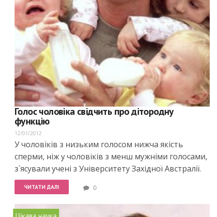
Голос чоловіка свідчить про дітородну
функцію
12/01/2012
У чоловіків з низьким голосом нижча якість
сперми, ніж у чоловіків з менш мужніми голосами,
з`ясували учені з Університету Західної Австралії.
ЧИТАТИ ДАЛІ
0
Цікава наука