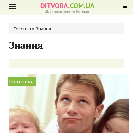
Ви є тут
Головна
» Знання
Знання
Цікава наука