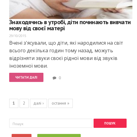
Знаходячись в утробі, діти починають вивчати
мову від своєї матері
29/10/2015
Вчені з'ясували, що діти, які народилися на світ
всього декілька годин тому назад, можуть
відрізняти звуки своєї рідної мови від звуків
іноземної мови.
ЧИТАТИ ДАЛІ
0
Сторінки
1
2
далі ›
остання »
Пошукова форма
Пошук