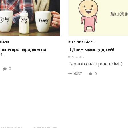
ТИЖНЯ
ВСІ ВІДЕО ТИЖНЯ
істити про народження
З Днем захисту дітей!
-1
01/06/2017
Гарного настрою всім! :)
0
6837
0