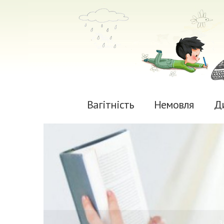
Вагітність
Немовля
Д
0
З