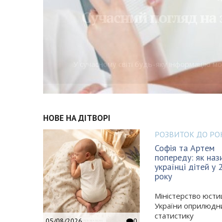
Сучасний погляд на 
У сучасному світі будь-яку інформацію 
НОВЕ НА ДІТВОРІ
РОЗВИТОК ДО РО
Софія та Артем
попереду: як наз
українці дітей у 
року
Міністерство юстиц
України оприлюдн
статистику
05/08/2026
0