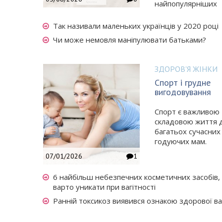
найпопулярніших
Так називали маленьких українців у 2020 році
Чи може немовля маніпулювати батьками?
ЗДОРОВ'Я ЖІНКИ
Спорт і грудне
вигодовування
Спорт є важливою
складовою життя 
багатьох сучасних
годуючих мам.
07/01/2026
1
6 найбільш небезпечних косметичних засобів,
варто уникати при вагітності
Ранній токсикоз виявився ознакою здорової ваг