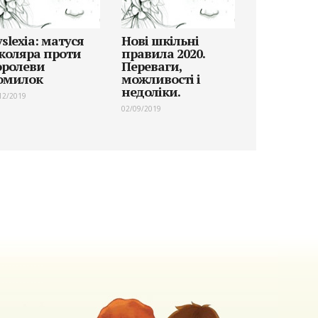
slexia: матуся
Нові шкільні
коляра проти
правила 2020.
оролеви
Переваги,
омилок
можливості і
недоліки.
12/2019
02/09/2019
м