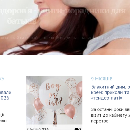
здоров'я - книги-порадники для
батьків
можна знайти онлайн, але книги для нас залишаються порадни
21/08/2024
КУ
9 МІСЯЦІВ
Блакитний дим, 
ивали
крем: приколи т
2026
«гендер-паті»
За останні роки з
ії
візит до кабінету
ило
перетво
05/03/2026
0