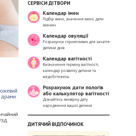
СЕРВІСИ ДІТВОРИ
Календар імен
Ізольовані у декрет
Підбір імені, значення імені, дати
іменин
Календар овуляції
к
Іноді я б хотіла, щоб моє ста
Розрахунок сприятливих для зачаття
дитини днів
Календар вагітності
Визначення терміну вагітності,
календар розвитку дитини та
медобстежень
Розрахунок дати пологів
рожевий
або калькулятор вагітності
а драми
Дізнайтесь імовірну дату
народження вашої дитини
вичайний
 УЗД
ДИТЯЧИЙ ВІДПОЧИНОК