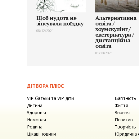
Щоб нудота не
Альтернативна
зіпсувала поїздку
освіта /
хоумскулінг /
08/12/2021
екстернатура /
дистанційна
освіта
01/10/2021
ДІТВОРА ПЛЮС
VIP-батьки та VIP-діти
Вагітність
Дитина
Життя
Здоров'я
Знання
Немовля
Позитив
Родина
Творчість
Цікаві новини
Юридична 