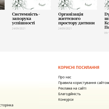
Системність -
Організація
Dy
запорука
життєвого
ш
успішності
простору дитини
К
П
24/09/2021
24/09/2021
09/
КОРИСНІ ПОСИЛАННЯ
Про нас
Правила користування сайто
Реклама на сайті
Благодійність
Конкурси
сторінка