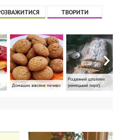
РОЗВАЖИТИСЯ
ТВОРИТИ
Різдвяний штоллен
Домашнє вівсяне печиво
(німецький пиріг)