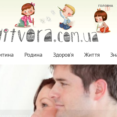
ГОЛОВНА
итина
Родина
Здоров'я
Життя
Зн
ДОРОВ'Я
,
ЗДОРОВ'Я ДИТИНИ