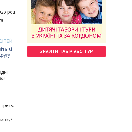
023 році
та
ДІТЕЙ
іть зі
ЗНАЙТИ ТАБІР АБО ТУР
ругу
родин
ва?
ь третю
 мову?