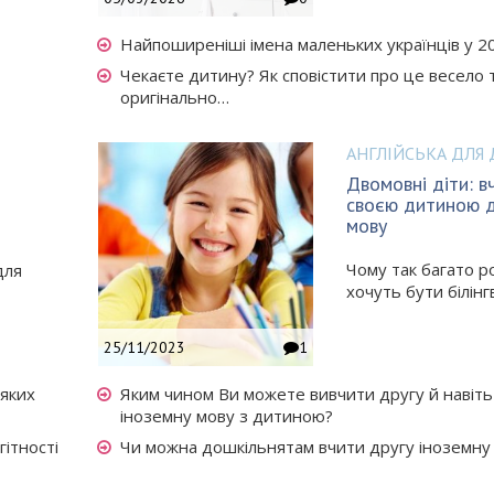
Найпоширеніші імена маленьких українців у 2
Чекаєте дитину? Як сповістити про це весело 
оригінально…
АНГЛІЙСЬКА ДЛЯ 
Двомовні діти: вч
своєю дитиною д
мову
Чому так багато 
для
хочуть бути білінг
25/11/2023
1
 яких
Яким чином Ви можете вивчити другу й навіт
іноземну мову з дитиною?
ітності
Чи можна дошкільнятам вчити другу іноземну