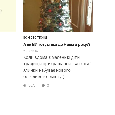
ВСІ ФОТО ТИЖНЯ
А як ВИ готуєтеся до Нового року?)
20/12/2016
Коли вдома є маленькі діти,
традиція прикрашання святкової
ялинки набуває нового,
особливого, змісту :)
8675
0