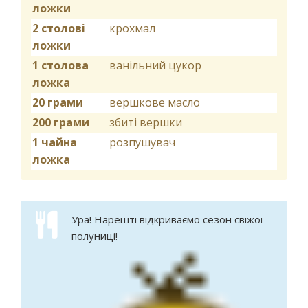
ложки
2 столові
крохмал
ложки
1 столова
ванільний цукор
ложка
20 грами
вершкове масло
200 грами
збиті вершки
1 чайна
розпушувач
ложка
Ура! Нарешті відкриваємо сезон свіжої
полуниці!