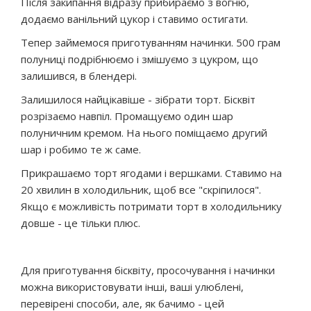
Після закипання відразу прибираємо з вогню,
додаємо ванільний цукор і ставимо остигати.
Тепер займемося приготуванням начинки. 500 грам
полуниці подрібнюємо і змішуємо з цукром, що
залишився, в блендері.
Залишилося найцікавіше - зібрати торт. Бісквіт
розрізаємо навпіл. Промащуємо один шар
полуничним кремом. На нього поміщаємо другий
шар і робимо те ж саме.
Прикрашаємо торт ягодами і вершками. Ставимо на
20 хвилин в холодильник, щоб все "скріпилося".
Якщо є можливість потримати торт в холодильнику
довше - це тільки плюс.
Для приготування бісквіту, просочування і начинки
можна використовувати інші, ваші улюблені,
перевірені способи, але, як бачимо - цей