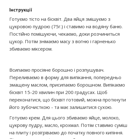
Інструкції
Готуємо тісто на бісквіт. Два яйця змішуємо з
цукровою пудрою (75г.) і ставимо на водяну баню.
Постійно помішуючи, чекаємо, доки розчиниться
цукор. Потім знімаємо масу з вогню і гарненько
збиваємо міксером.
Всипаємо просіяне борошно і розпушувач.
Переливаємо в форму для випікання, попередньо
змащену маслом, присипаємо борошном. Випікаємо
бісквіт 15-20 хвилин при 200 градусах. Щоб
переконатися, що бісквіт готовий, можна проткнути
його зубочисткою - та має залишитися сухою.
Готуємо крем. Для цього збиваємо яйце, молоко,
цукрову пудру, масло, крохмал. Потім ставимо суміш
на плиту і розігріваємо до початку повного кипіння.