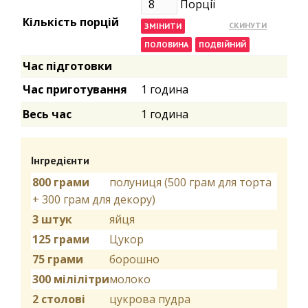
Порції
Кількість порцій
Час підготовки
Час приготування
1 година
Весь час
1 година
Інгредієнти
800 грами
полуниця (500 грам для торта
+ 300 грам для декору)
3 штук
яйця
125 грами
Цукор
75 грами
борошно
300 мілілітри
молоко
2 столові
цукрова пудра