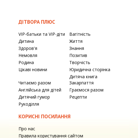
ДІТВОРА ПЛЮС
VIP-батьки та VIP-діти
Вагітність
Дитина
Життя
Здоров'я
Знання
Немовля
Позитив
Родина
Творчість
Цікаві новини
Юридична сторінка
Дитяча книга
Читаємо разом
Закарпаття
Англійська для дітей
Граємося разом
Дитячий гумор
Рецепти
Рукоділля
КОРИСНІ ПОСИЛАННЯ
Про нас
Правила користування сайтом