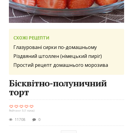
СХОЖІ РЕЦЕПТИ
Глазуровані сирки по-домашньому
Різдвяний штоллен (німецький пиріг)
Простий рецепт домашнього морозива
Бісквітно-полуничний
торт
Рейтинг:
5
(
1
голос)
11708
0