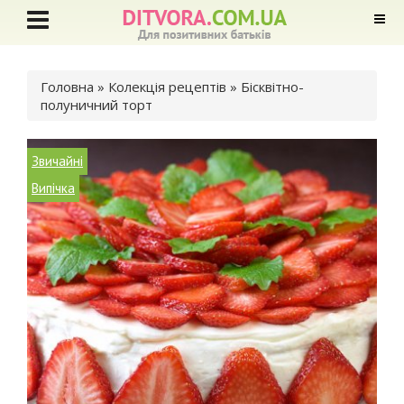
Ви є тут
Головна
»
Колекція рецептів
» Бісквітно-
полуничний торт
Звичайні
Випічка