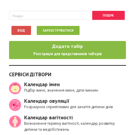
Пошукова форма
Пошук
ВХІД
ЗАРЕЄСТРУВАТИСЯ
Додати табір
Реєстрація для представників таборів
СЕРВІСИ ДІТВОРИ
Календар імен
Підбір імені, значення імені, дати іменин
Календар овуляції
Розрахунок сприятливих для зачаття дитини днів
Календар вагітності
Визначення терміну вагітності, календар розвитку
дитини та медобстежень