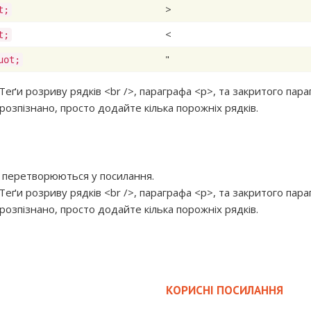
>
t;
<
t;
"
uot;
еґи розриву рядків <br />, параграфа <p>, та закритого пар
озпізнано, просто додайте кілька порожніх рядків.
о перетворюються у посилання.
еґи розриву рядків <br />, параграфа <p>, та закритого пар
озпізнано, просто додайте кілька порожніх рядків.
КОРИСНІ ПОСИЛАННЯ