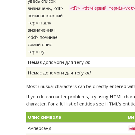
увесь список
визначень, <dt>
<dl> <dt>Перший термін</dt
починає кожний
термін для
визначення і
<dd> починає
самий опис
терміну.
Немає допомоги для теґу
dt
.
Немає допомоги для теґу
dd
.
Most unusual characters can be directly entered wi
If you do encounter problems, try using HTML chara
character. For a full list of entities see HTML's
entiti
Опис символа
Ви
Амперсанд
&a