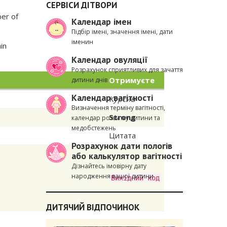
СЕРВІСИ ДІТВОРИ
ber of
Календар імен
Підбір імені, значення імені, дати
іменин
in
Календар овуляції
Розрахунок сприятливих для зачаття
Отримуєте
дитини днів
Календар вагітності
Курсив
Визначення терміну вагітності,
Strong
календар розвитку дитини та
медобстежень
Цитата
Розрахунок дати пологів
або калькулятор вагітності
Дізнайтесь імовірну дату
народження вашої дитини
Вихідний код
ДИТЯЧИЙ ВІДПОЧИНОК