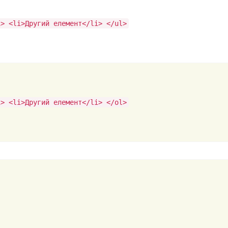
i> <li>Другий елемент</li> </ul>
i> <li>Другий елемент</li> </ol>