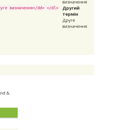
визначення
Другий
руге визначення</dd> </dl>
термін
Друге
визначення
and &