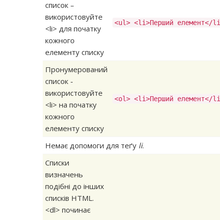
список –
використовуйте
<ul> <li>Перший елемент</l
<li> для початку
кожного
елементу списку
Пронумерований
список -
використовуйте
<ol> <li>Перший елемент</l
<li> на початку
кожного
елементу списку
Немає допомоги для теґу
li
.
Списки
визначень
подібні до інших
списків HTML.
<dl> починає