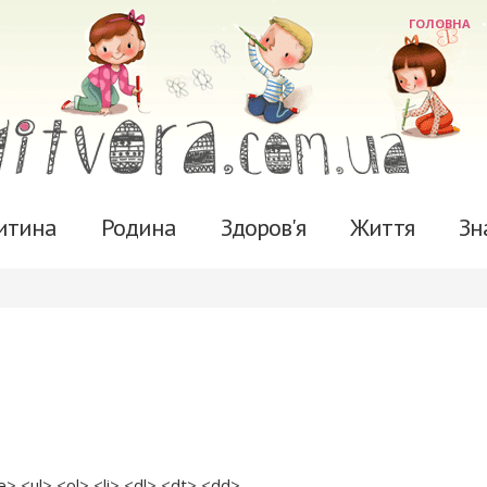
ГОЛОВНА
итина
Родина
Здоров'я
Життя
Зн
 <ul> <ol> <li> <dl> <dt> <dd>