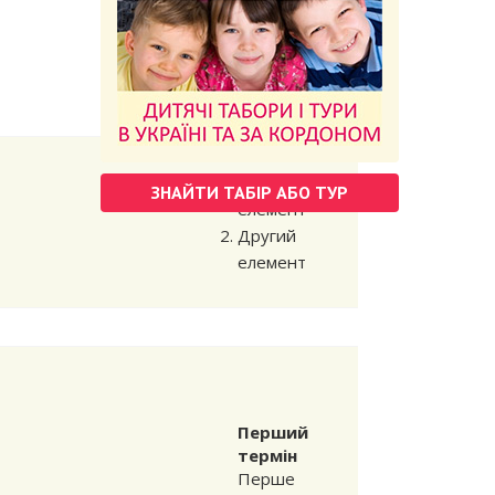
Перший
елемент
Другий
елемент
Перший
ЗНАЙТИ ТАБІР АБО ТУР
елемент
Другий
елемент
Перший
термін
Перше