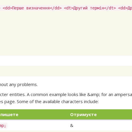
> <dd>Перше визначення</dd> <dt>Другий термін</dt> <dd>Д
thout any problems.
cter entities. A common example looks like &amp; for an ampers
es
page. Some of the available characters include:
 пишете
Отримуєте
&
mp;