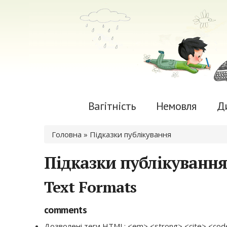
Вагітність
Немовля
Д
Ви є тут
Головна
» Підказки публікування
Підказки публікування
Text Formats
comments
Дозволені теги HTML: <em> <strong> <cite> <code>