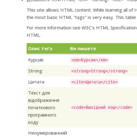
This site allows HTML content. While learning all of
the most basic HTML "tags" is very easy. This table 
For more information see W3C's
HTML Specification
HTML.
Опис теґа
Ви пишете
Курсив
<em>Курсив</em>
Strong
<strong>Strong</strong>
Цитата
<cite>Цитата</cite>
Текст для
відображення
початкового
<code>Вихідний код</code>
програмного
коду
Ненумерованний