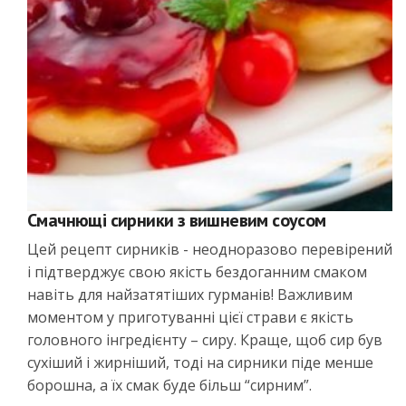
Смачнющі сирники з вишневим соусом
Цей рецепт сирників - неодноразово перевірений
і підтверджує свою якість бездоганним смаком
навіть для найзатятіших гурманів! Важливим
моментом у приготуванні цієї страви є якість
головного інгредієнту – сиру. Краще, щоб сир був
сухіший і жирніший, тоді на сирники піде менше
борошна, а їх смак буде більш “сирним”.