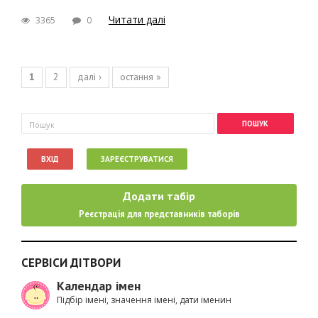
Читати далі
3365
0
Сторінки
1
2
далі ›
остання »
Пошукова форма
Пошук
ВХІД
ЗАРЕЄСТРУВАТИСЯ
Додати табір
Реєстрація для представників таборів
СЕРВІСИ ДІТВОРИ
Календар імен
Підбір імені, значення імені, дати іменин