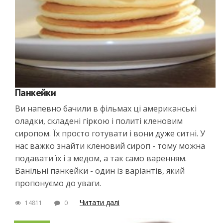
Панкейки
Ви напевно бачили в фільмах ці американські
оладки, складені гіркою і политі кленовим
сиропом. Їх просто готувати і вони дуже ситні. У
нас важко знайти кленовий сироп - тому можна
подавати їх і з медом, а так само варенням.
Ванільні панкейки - один із варіантів, який
пропонуємо до уваги.
Читати далі
14811
0