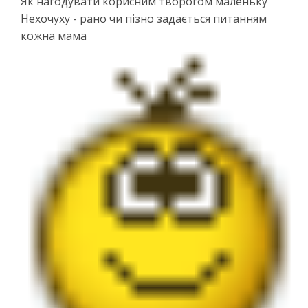
Як нагодувати корисним творогом маленьку
Нехочуху - рано чи пізно задається питанням
кожна мама