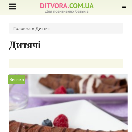
Ви є тут
Головна
» Дитячі
Дитячі
Випічка