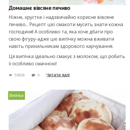
Домашнє вівсяне печиво
Ніжне, хрустке і надзвичайно корисне вівсяне
печиво... Рецепт цієї смакоти мусить знати кожна
господиня! А особливо та, яка хоче дбати про
свою фігуру-адже цю випічку можна вживати
навіть прихильникам здорового харчування.
Ця випічка ідеально смакує з молоком, що робить
її особливо смачною!
Читати далі
50628
0
Випічка