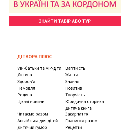
ЗНАЙТИ ТАБІР АБО ТУР
ДІТВОРА ПЛЮС
VIP-батьки та VIP-діти
Вагітність
Дитина
Життя
Здоров'я
Знання
Немовля
Позитив
Родина
Творчість
Цікаві новини
Юридична сторінка
Дитяча книга
Читаємо разом
Закарпаття
Англійська для дітей
Граємося разом
Дитячий гумор
Рецепти