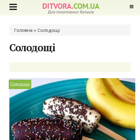
Ви є тут
Головна
» Солодощі
Солодощі
Солодощі