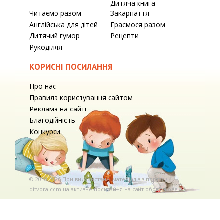
Дитяча книга
Читаємо разом
Закарпаття
Англійська для дітей
Граємося разом
Дитячий гумор
Рецепти
Рукоділля
КОРИСНІ ПОСИЛАННЯ
Про нас
Правила користування сайтом
Реклама на сайті
Благодійність
Конкурси
© 2010-2026 При використаннi матерiалiв з порталу
ditvora.com.ua активне посилання на сайт обов'язкове. .