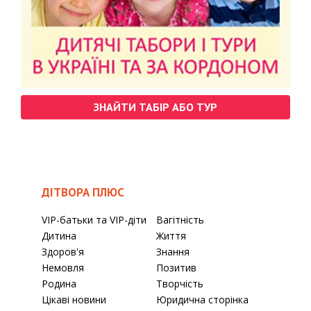
ЗНАЙТИ ТАБІР АБО ТУР
ДІТВОРА ПЛЮС
VIP-батьки та VIP-діти
Вагітність
Дитина
Життя
Здоров'я
Знання
Немовля
Позитив
Родина
Творчість
Цікаві новини
Юридична сторінка