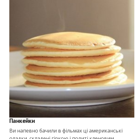
Панкейки
Ви напевно бачили в фільмах ці американські
оладки, складені гіркою і политі кленовим