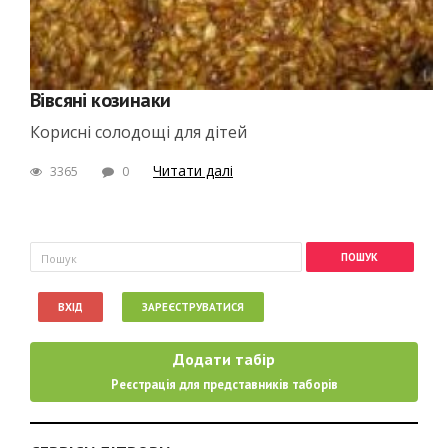
Вівсяні козинаки
Корисні солодощі для дітей
Читати далі
3365
0
Пошукова форма
Пошук
ВХІД
ЗАРЕЄСТРУВАТИСЯ
Додати табір
Реєстрація для представників таборів