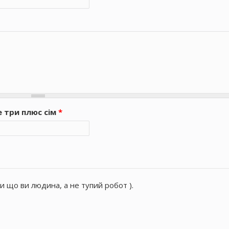
е три плюс сім
*
и що ви людина, а не тупий робот ).