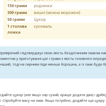
150 грами
родзинки
300 грами
вишні (можна морожені)
50 грами
Цукор
1 столова
крохмаль
ложка
ревірений і підтверджує свою якість бездоганним смаком на
ментом у приготуванні цієї страви є якість головного інгреді
рніший, тоді на сирники піде менше борошна, а їх смак буде б
дайте цукор (але якщо сир сухий, краще додати два) і дрібк
ї. Спробуйте масу на смак. Якщо потрібно, додайте ще цукру