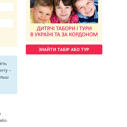
ЗНАЙТИ ТАБІР АБО ТУР
віть
єнту –
ільш
у
 або