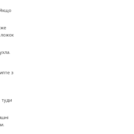
 Якщо
уже
 ложок
ухла.
сипте з
ь туди
ишні
и.