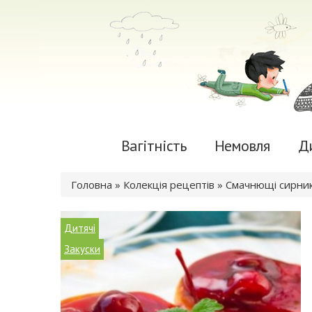
Вагітність
Немовля
Д
Ви є тут
Головна
»
Колекція рецептів
» Смачнющі сирни
Дитячі
Закуски