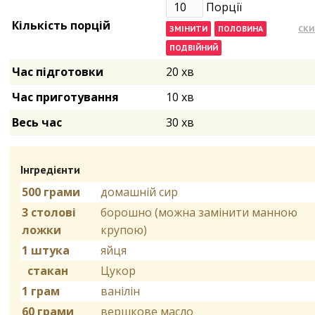
Порції
Кількість порцій
Час підготовки
20 хв
Час приготування
10 хв
Весь час
30 хв
Інгредієнти
500 грами
домашній сир
3 столові
борошно (можна замінити манною
ложки
крупою)
1 штука
яйця
стакан
Цукор
1 грам
ванілін
60 грами
вершкове масло