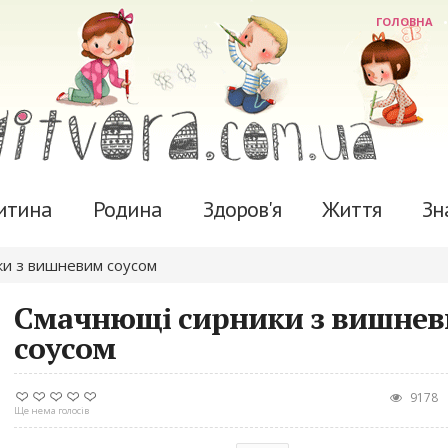
ГОЛОВНА
итина
Родина
Здоров'я
Життя
Зн
ки з вишневим соусом
Смачнющі сирники з вишне
соусом
9178
Ще нема голосів