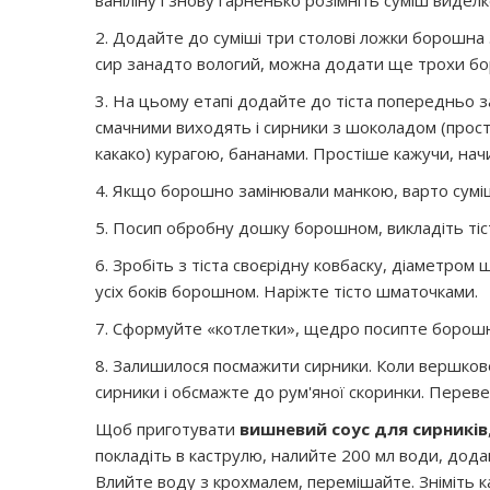
ваніліну і знову гарненько розімніть суміш видел
2. Додайте до суміші три столові ложки борошна
сир занадто вологий, можна додати ще трохи б
3. На цьому етапі додайте до тіста попередньо 
смачними виходять і сирники з шоколадом (прост
какако) курагою, бананами. Простіше кажучи, начи
4. Якщо борошно замінювали манкою, варто суміш
5. Посип обробну дошку борошном, викладіть тіс
6. Зробіть з тіста своєрідну ковбаску, діаметром 
усіх боків борошном. Наріжте тісто шматочками.
7. Сформуйте «котлетки», щедро посипте борошно
8. Залишилося посмажити сирники. Коли вершкове
сирники і обсмажте до рум'яної скоринки. Перевер
Щоб приготувати
вишневий соус для сирників
покладіть в каструлю, налийте 200 мл води, додайт
Влийте воду з крохмалем, перемішайте. Зніміть к