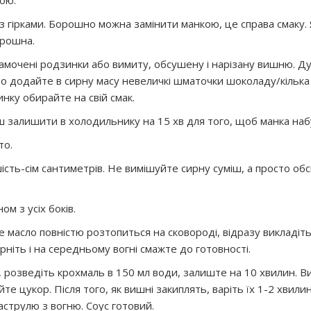
кою.
 з гірками. Борошно можна замінити манкою, це справа смаку.
орошна.
замочені родзинки або вимиту, обсушену і нарізану вишню. Д
о додайте в сирну масу невеличкі шматочки шоколаду/кілька
нку обирайте на свій смак.
 залишити в холодильнику на 15 хв для того, щоб манка наб
то.
шість-сім сантиметрів. Не вимішуйте сирну суміш, а просто об
м з усіх боків.
 масло повністю розтопиться на сковороді, відразу викладіт
ніть і на середньому вогні смажте до готовності.
, розведіть крохмаль в 150 мл води, залиште на 10 хвилин. В
е цукор. Після того, як вишні закиплять, варіть їх 1-2 хвилин
аструлю з вогню. Соус готовий.