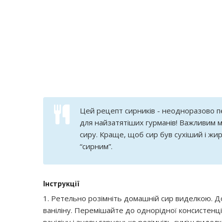
Цей рецепт сирників - неодноразово пе
для найзатятіших гурманів! Важливим мо
сиру. Краще, щоб сир був сухіший і жи
“сирним”.
Інструкції
1. Ретельно розімніть домашній сир виделкою. До
ваніліну. Перемішайте до однорідної консистенці