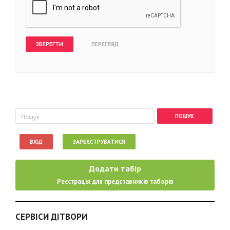
Пошукова форма
Пошук
ВХІД
ЗАРЕЄСТРУВАТИСЯ
Додати табір
Реєстрація для представників таборів
СЕРВІСИ ДІТВОРИ