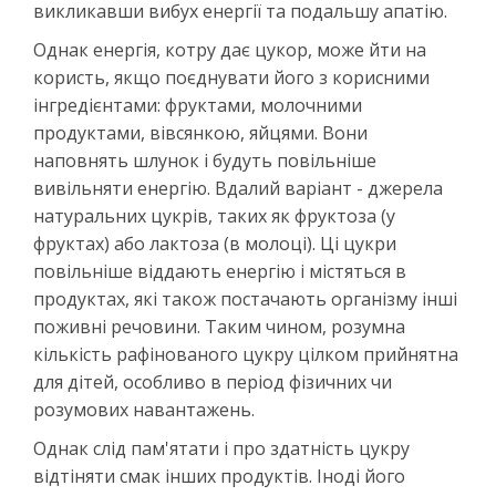
викликавши вибух енергії та подальшу апатію.
Однак енергія, котру дає цукор, може йти на
користь, якщо поєднувати його з корисними
інгредієнтами: фруктами, молочними
продуктами, вівсянкою, яйцями. Вони
наповнять шлунок і будуть повільніше
вивільняти енергію. Вдалий варіант - джерела
натуральних цукрів, таких як фруктоза (у
фруктах) або лактоза (в молоці). Ці цукри
повільніше віддають енергію і містяться в
продуктах, які також постачають організму інші
поживні речовини. Таким чином, розумна
кількість рафінованого цукру цілком прийнятна
для дітей, особливо в період фізичних чи
розумових навантажень.
Однак слід пам'ятати і про здатність цукру
відтіняти смак інших продуктів. Іноді його