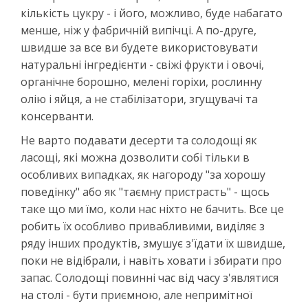
кількість цукру - і його, можливо, буде набагато
менше, ніж у фабричній випічці. А по-друге,
швидше за все ви будете використовувати
натуральні інгредієнти - свіжі фрукти і овочі,
органічне борошно, мелені горіхи, рослинну
олію і яйця, а не стабілізатори, згущувачі та
консерванти.
Не варто подавати десерти та солодощі як
ласощі, які можна дозволити собі тільки в
особливих випадках, як нагороду "за хорошу
поведінку" або як "таємну пристрасть" - щось
таке що ми їмо, коли нас ніхто не бачить. Все це
робить їх особливо привабливими, виділяє з
ряду інших продуктів, змушує з'їдати їх швидше,
поки не відібрали, і навіть ховати і збирати про
запас. Солодощі повинні час від часу з'являтися
на столі - бути приємною, але непримітної