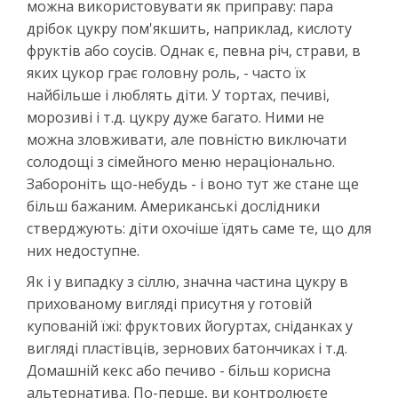
можна використовувати як приправу: пара
дрібок цукру пом'якшить, наприклад, кислоту
фруктів або соусів. Однак є, певна річ, страви, в
яких цукор грає головну роль, - часто їх
найбільше і люблять діти. У тортах, печиві,
морозиві і т.д. цукру дуже багато. Ними не
можна зловживати, але повністю виключати
солодощі з сімейного меню нераціонально.
Забороніть що-небудь - і воно тут же стане ще
більш бажаним. Американські дослідники
стверджують: діти охочіше їдять саме те, що для
них недоступне.
Як і у випадку з сіллю, значна частина цукру в
прихованому вигляді присутня у готовій
купованій їжі: фруктових йогуртах, сніданках у
вигляді пластівців, зернових батончиках і т.д.
Домашній кекс або печиво - більш корисна
альтернатива. По-перше, ви контролюєте