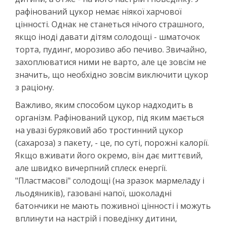
рафінований цукор немає ніякої харчової
цінності. Однак не станеться нічого страшного,
якщо іноді давати дітям солодощі - шматочок
торта, пудинг, морозиво або печиво. Звичайно,
захоплюватися ними не варто, але це зовсім не
значить, що необхідно зовсім виключити цукор
з раціону.
Важливо, яким способом цукор надходить в
організм. Рафінований цукор, під яким мається
на увазі буряковий або тростинний цукор
(сахароза) з пакету, - це, по суті, порожні калорії.
Якщо вживати його окремо, він дає миттєвий,
але швидко вичерпний сплеск енергії.
"Пластмасові" солодощі (на зразок мармеладу і
льодяників), газовані напої, шоколадні
батончики не мають поживної цінності і можуть
вплинути на настрій і поведінку дитини,