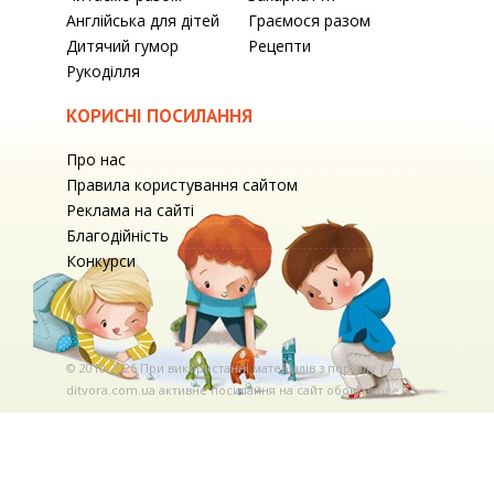
Англійська для дітей
Граємося разом
Дитячий гумор
Рецепти
Рукоділля
КОРИСНІ ПОСИЛАННЯ
Про нас
Правила користування сайтом
Реклама на сайті
Благодійність
Конкурси
© 2010-2026 При використаннi матерiалiв з порталу
ditvora.com.ua активне посилання на сайт обов'язкове. .