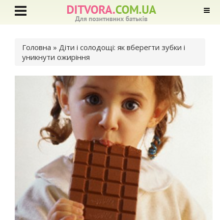
Ви є тут
Головна
» Діти і солодощі: як вберегти зубки і
уникнути ожиріння