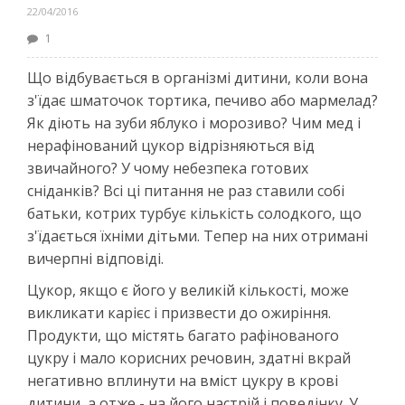
22/04/2016
1
Що відбувається в організмі дитини, коли вона
з'їдає шматочок тортика, печиво або мармелад?
Як діють на зуби яблуко і морозиво? Чим мед і
нерафінований цукор відрізняються від
звичайного? У чому небезпека готових
сніданків? Всі ці питання не раз ставили собі
батьки, котрих турбує кількість солодкого, що
з'їдається їхніми дітьми. Тепер на них отримані
вичерпні відповіді.
Цукор, якщо є його у великій кількості, може
викликати карієс і призвести до ожиріння.
Продукти, що містять багато рафінованого
цукру і мало корисних речовин, здатні вкрай
негативно вплинути на вміст цукру в крові
дитини, а отже - на його настрій і поведінку. У