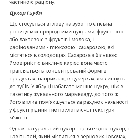
частиною раціону.
Цукор і зуби
Що стосується впливу на зуби, то є певна
різниця між природними цукрами, фруктозою
або лактозою з фруктів і молока, і
рафінованими - глюкозою і сахарозою, які
містяться в солодощах. Сахароза з більшою
ймовірністю викличе карієс; вона часто
трапляється в концентрованій формі в
продуктах, наприклад, в цукерках, які липнуть
до зубів. У яблуці набагато менше цукру, ніж в
пакетику жувального мармеладу, до того ж
його вплив пом'якшується за рахунок наявності
у фрукті рідини і не прилипаючої текстури
м'якоті.
Однак натуральний цукор - це все одно цукор, і
навіть той, який міститься в зернових і овочах,