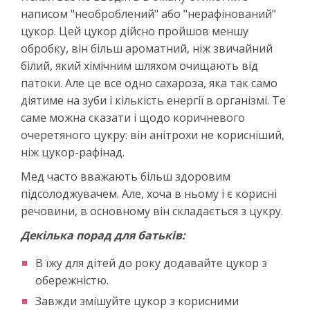
написом "необроблений" або "нерафінований"
цукор. Цей цукор дійсно пройшов меншу
обробку, він більш ароматний, ніж звичайний
білий, який хімічним шляхом очищають від
патоки. Але це все одно сахароза, яка так само
діятиме на зуби і кількість енергії в організмі. Те
саме можна сказати і щодо коричневого
очеретяного цукру: він анітрохи не корисніший,
ніж цукор-рафінад.
Мед часто вважають більш здоровим
підсолоджувачем. Але, хоча в ньому і є корисні
речовини, в основному він складається з цукру.
Декілька порад для батьків:
В їжу для дітей до року додавайте цукор з
обережністю.
Завжди змішуйте цукор з корисними