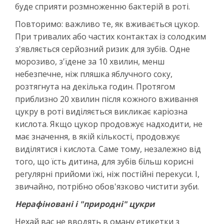
буде сприяти розмноженню бактерій в роті.
Повторимо: важливо те, як вживається цукор.
При тривалих або частих контактах із солодким
з'являється серйозний ризик для зубів. Одне
морозиво, з'їдене за 10 хвилин, менш
небезпечне, ніж пляшка яблучного соку,
розтягнута на декілька годин. Протягом
приблизно 20 хвилин після кожного вживання
цукру в роті виділяється викликає каріозна
кислота. Якщо цукор продовжує надходити, не
має значення, в якій кількості, продовжує
виділятися і кислота. Саме тому, незалежно від
того, що їсть дитина, для зубів більш корисні
регулярні прийоми їжі, ніж постійні перекуси. І,
звичайно, потрібно обов'язково чистити зуби.
Нерафіновані і "природні" цукри
Нехай вас не вводять в оману етикетки з