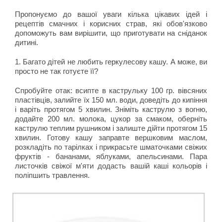
Пропонуємо до вашої уваги кілька цікавих ідей і
рецептів смачних і корисних страв, які обов'язково
допоможуть вам вирішити, що приготувати на сніданок
дитині.
1. Багато дітей не любить геркулесову кашу. А може, ви
просто не так готуєте її?
Спробуйте отак: всипте в каструльку 100 гр. вівсяних
пластівців, залийте їх 150 мл. води, доведіть до кипіння
і варіть протягом 5 хвилин. Зніміть каструлю з вогню,
додайте 200 мл. молока, цукор за смаком, оберніть
каструлю теплим рушником і залиште дійти протягом 15
хвилин. Готову кашу заправте вершковим маслом,
розкладіть по тарілках і прикрасьте шматочками свіжих
фруктів - бананами, яблуками, апельсинами. Пара
листочків свіжої м'яти додасть вашій каші кольорів і
поліпшить травлення.