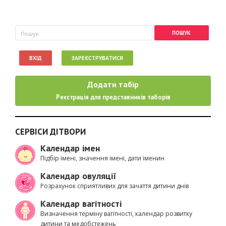
Пошукова форма
Пошук
ВХІД
ЗАРЕЄСТРУВАТИСЯ
Додати табір
Реєстрація для представників таборів
СЕРВІСИ ДІТВОРИ
Календар імен
Підбір імені, значення імені, дати іменин
Календар овуляції
Розрахунок сприятливих для зачаття дитини днів
Календар вагітності
Визначення терміну вагітності, календар розвитку
дитини та медобстежень