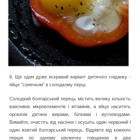
6. Ще один дуже яскравий варіант дитячого сніданку -
яйце "сонечком" в солодкому п
ерці.
Солодкий болгарський перець містить велику кількість
важливих мікроелементів і вітамінів, а яйця наситять
організм дитини жирами, білками і вуглеводами.
Вимийте, очистіть від насіння і осушіть один червоний і
один жовтий болгарський перець. Відріжте від кожного
перцю по одному кружечку товщиною в два