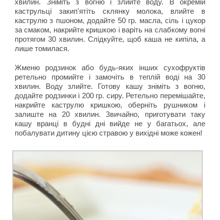
хвилин. Зніміть з вогню і злийте воду. В окремій
каструльці закип'ятіть склянку молока, влийте в
каструлю з пшоном, додайте 50 гр. масла, сіль і цукор
за смаком, накрийте кришкою і варіть на слабкому вогні
протягом 30 хвилин. Слідкуйте, щоб каша не кипіла, а
лише томилася.
Жменю родзинок або будь-яких інших сухофруктів
ретельно промийте і замочіть в теплій воді на 30
хвилин. Воду злийте. Готову кашу зніміть з вогню,
додайте родзинки і 200 гр. сиру. Ретельно перемішайте,
накрийте каструлю кришкою, оберніть рушником і
залиште на 20 хвилин. Звичайно, приготувати таку
кашу вранці в будні дні вийде не у багатьох, але
побалувати дитину цією стравою у вихідні може кожен!