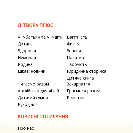
ДІТВОРА ПЛЮС
VIP-батьки та VIP-діти
Вагітність
Дитина
Життя
Здоров'я
Знання
Немовля
Позитив
Родина
Творчість
Цікаві новини
Юридична сторінка
Дитяча книга
Читаємо разом
Закарпаття
Англійська для дітей
Граємося разом
Дитячий гумор
Рецепти
Рукоділля
КОРИСНІ ПОСИЛАННЯ
Про нас