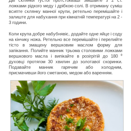
Дві склянки густої протстокваші змішайте з 2 ст.
ложками рідкого меду і дрібкою солі. В отриману суміш
всипте склянку манної крупи, ретельно перемішайте і
залиште для набухання при кімнатній температурі на 2 -
3 години.
Коли крупа добре набубнявіє, додайте одне яйце і соду
на кінчику ножа. Ретельно все перемішайте і перелийте
тісто в змащену вершковим маслом форму для
запікання. Полийте манник трьома столовими ложками
вершкового масла і випікайте в розігрітій до 180 ⁰
духовці протягом 30 хвилин до золотавої скоринки.
Подавайте манник гарячим або холодним,
присмачивши його сметаною, медом або варенням.