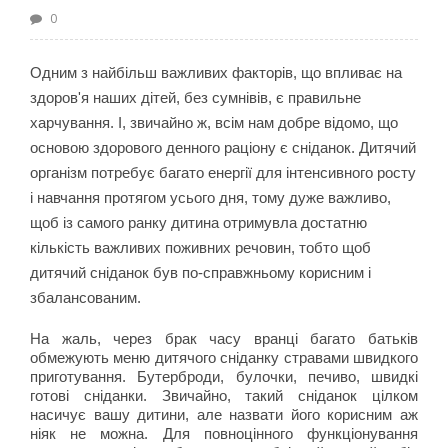
0
Одним з найбільш важливих факторів, що впливає на
здоров'я наших дітей, без сумнівів, є правильне
харчування. І, звичайно ж, всім нам добре відомо, що
основою здорового денного раціону є сніданок. Дитячий
організм потребує багато енергії для інтенсивного росту
і навчання протягом усього дня, тому дуже важливо,
щоб із самого ранку дитина отримувла достатню
кількість важливих поживних речовин, тобто щоб
дитячий сніданок був по-справжньому корисним і
збалансованим.
На жаль, через брак часу вранці багато батьків
обмежують меню дитячого сніданку стравами швидкого
приготування. Бутерброди, булочки, печиво, швидкі
готові сніданки. Звичайно, такий сніданок цілком
насичує вашу дитини, але назвати його корисним аж
ніяк не можна. Для повноцінного функціонування