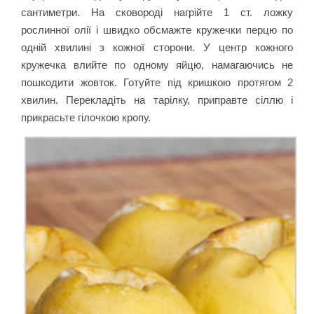
сантиметри. На сковороді нагрійте 1 ст. ложку
ро
слинної олії і швидко обсмажте кружечки перцю по
одній хвилині з кожної сторони. У центр кожного
кружечка влийте по одному яйцю, намагаючись не
пошкодити жовток. Готуйте під кришкою протягом 2
хвилин. Перекладіть на тарілку, приправте сіллю і
прикрасьте гілочкою кропу.