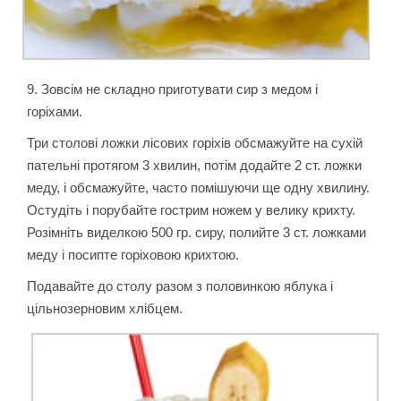
9. Зовсім не складно приготувати сир з медом і
горіхами.
Т
ри столові ложки лісових горіхів
обсмажуйте на сухій
пательні протягом 3 хвилин, потім додайте 2 ст. ложки
меду, і обсмажуйте, ча
сто помішуючи ще одну хвилину.
Остудіть і порубайте гострим ножем у велику крихту.
Розімніть виделкою 500 гр. сиру, полийте 3 ст. ложками
меду і посипте горіховою
крихтою.
Подавайте до столу разом з половинкою яблука і
цільнозерновим хлібцем.