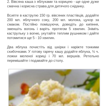
2. Вівсяна каша з яблуками та корицею - ще одне дуже
смачна і корисна страва для дитячого сніданку.
Всипте в каструлю 150 гр. вівсяних пластівців, додайте
200 мл. яблучного соку, 200 мл. молока, цукор за
смаком. Постійно помішуючи, доведіть до кипіння,
зменшіть вогонь і варіть протягом 5 хвилин. Зніміть
каструльку з вогню, укутайте теплим рушником і дайте
потомитися ще 5 - 10 хвилин.
Два яблука почистіть від шкірки і наріжте тонкими
скибочками. У готову гарячу кашу додайте яблука, ½ ч.
ложки меленої кориці і 70 мл. вершків. Ретельно
перемішайте і подавайте до столу.