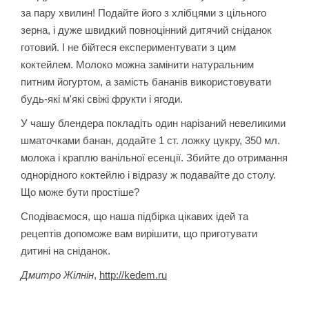
за пару хвилин! Подайте його з хлібцями з цільного
зерна, і дуже швидкий повноцінний дитячий сніданок
готовий. І не бійтеся експериментувати з цим
коктейлем. Молоко можна замінити натурал
ьним
питним йогуртом, а замість бананів використовувати
будь-які м'які свіжі фрукти і ягоди.
У чашу блендера покладіть один нарізаний невеликими
шматочками банан, додайте 1 ст. ложку цукру, 350 мл.
молока і краплю ванільної есенції. Збийте до отримання
однорідного коктейлю і відразу ж подавайте до столу.
Що може бути простіше?
Сподіваємося, що наша підбірка цікавих ідей та
допоможе
вам вирішити, що приготувати
рецептів
дитині на сніданок.
http://kedem.ru
Дмитро Жілнін
,