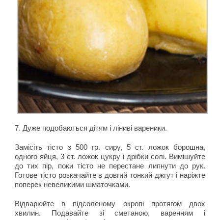
7. Дуже подобаються дітям і ліниві вареники.
Замісіть тісто з 500 гр. сиру, 5 ст. ложок борошна,
одного яйця, 3 ст. ложок цукру і дрібки солі. Вимішуйте
до тих пір, поки тісто не перестане липнути до рук.
Готове тісто розкачайте в довгий тонкий джгут і наріжте
поперек невеликими шматочками.
Відварюйте в підсоленому окропі протягом двох
хвилин. Подавайте зі сметаною, варенням і