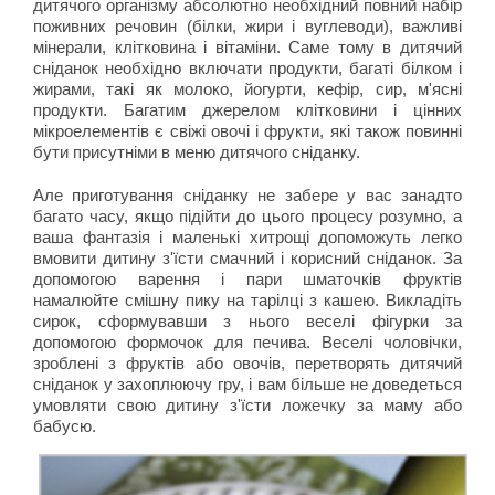
дитячого організму абсолютно необхідний повний набір
поживних речовин (білки, жири і вуглеводи), важливі
мінерали, клітковина і вітаміни. Саме тому в дитячий
сніданок необхідно включати продукти, багаті білком і
жирами, такі як молоко, йогурти, кефір, сир, м'ясні
продукти. Багатим джерелом клітковини і цінних
мікроелементів є свіжі овочі і фрукти, які також повинні
бути присутніми в меню дитячого сніданку.
Але приготування сніданку не забере у вас занадто
багато часу, якщо підійти до цього процесу розумно, а
ваша фантазія і маленькі хитрощі допоможуть легко
вмовити дитину з'їсти смачний і корисний сніданок. За
допомогою варення і пари шматочків фруктів
намалюйте смішну пику на тарілці з кашею. Викладіть
сирок, сформувавши з нього веселі фігурки за
допомогою формочок для печива. Веселі чоловічки,
зроблені з фруктів або овочів, перетворять дитячий
сніданок у захоплюючу гру, і вам більше не доведеться
умовляти свою дитину з'їсти ложечку за маму або
бабусю.