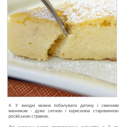
4. У вихідні можна побалувати дитину і смачним
манником - дуже ситною і корисноюи старовинною
російською стравою.