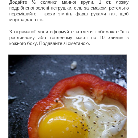
Додайте ½ склянки манної крупи, 1 ст. ложку
подрібненої зелені петрушки, сіль за смаком, ретельно
перемішайте і трохи зімніть фарш руками так, щоб
морква дала сік.
З отриманої маси сформуйте котлети і обсмажте їх в
рослинному або топленому маслі по 10 хвилин з
кожного боку. Подавайте зі сметаною.