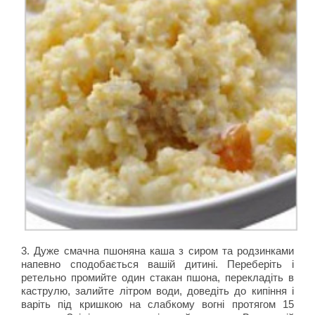
3. Дуже смачна пшоняна каша з сиром та родзинками
напевно сподобається вашій дитині. Переберіть і
ретельно промийте один стакан пшона, перекладіть в
каструлю, залийте літром води, доведіть до кипіння і
варіть під кришкою на слабкому вогні протягом 15