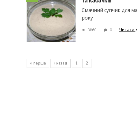
та кабачків
Смачний супчик для м
року
Читати 
3860
0
Сторінки
« перша
‹ назад
1
2