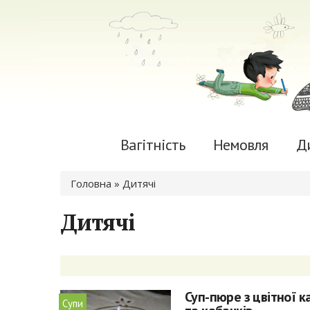
Вагітність
Немовля
Д
Ви є тут
Головна
» Дитячі
Дитячі
Суп-пюре з цвітної к
Супи