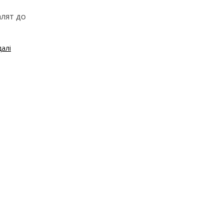
алят до
далі