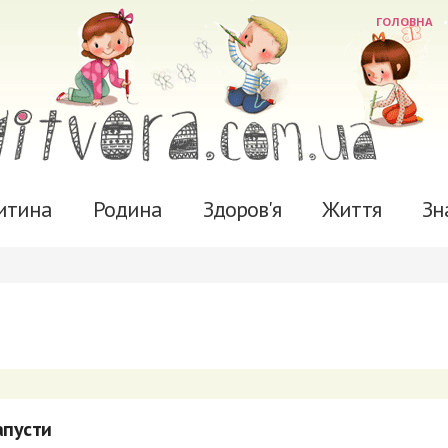
ГОЛОВНА
итина
Родина
Здоров'я
Життя
Зн
апусти