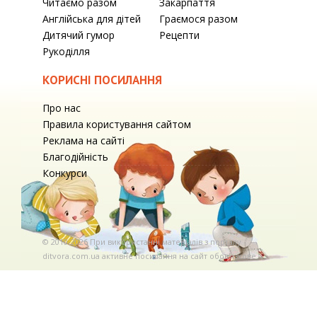
Читаємо разом
Закарпаття
Англійська для дітей
Граємося разом
Дитячий гумор
Рецепти
Рукоділля
КОРИСНІ ПОСИЛАННЯ
Про нас
Правила користування сайтом
Реклама на сайті
Благодійність
Конкурси
© 2010-2026 При використаннi матерiалiв з порталу
ditvora.com.ua активне посилання на сайт обов'язкове. .