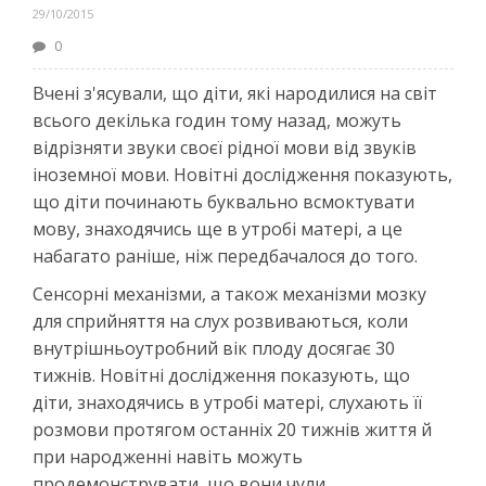
29/10/2015
0
Вчені з'ясували, що діти, які народилися на світ
всього декілька годин тому назад, можуть
відрізняти звуки своєї рідної мови від звуків
іноземної мови. Новітні дослідження показують,
що діти починають буквально всмоктувати
мову, знаходячись ще в утробі матері, а це
набагато раніше, ніж передбачалося до того.
Сенсорні механізми, а також механізми мозку
для сприйняття на слух розвиваються, коли
внутрішньоутробний вік плоду досягає 30
тижнів. Новітні дослідження показують, що
діти, знаходячись в утробі матері, слухають її
розмови протягом останніх 20 тижнів життя й
при народженні навіть можуть
продемонструвати, що вони чули.