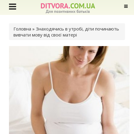
Ви є тут
Головна
» Знаходячись в утробі, діти починають
вивчати мову від своєї матері