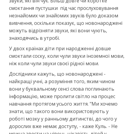
звуки, які він чує. Більш довге чи коротке
смоктання пустушки під час прослуховування
незнайомих чи знайомих звуків було доказом
вивчення, оскільки показує, що новонароджені
можуть відрізняти звуки, які вони чують,
знаходячись в утробі.
У двох країнах діти при народженні довше
смоктали соску, коли чули звуки іноземної мови,
ніж коли чули звуки своєї рідної мови.
Дослідники кажуть, що новонароджені -
найкращі учні, а розуміння того, яким чином
вони у буквальному сенсі слова поглинають
інформацію, може пролити світло на процес
навчання протягом усього життя. "Ми хочемо
знати, що такого вони використовують у
роботі мозку у ранньому дитинстві, до чого у
дорослих вже немає доступу, - каже Куль. - Не
можна звести на нівець цікавість дітей у