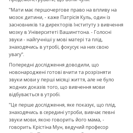
"Мати має першочергове право на впливу на
мозок дитини, - каже Патрісія Куль, один із
засновників та директорів Інституту з вивчення
мозку в Університеті Вашингтона. - Голосні
звуки - найгучніші у мові матері та плід,
знаходячись в утробі, фокусує на них свою
увагу".
Попередні дослідження доводили, що
новонароджені готові вчити та розрізняти
звуки мови у перші місяці життя, але не було
жодних доказів того, що вивчення мови
відбувається в утробі.
"Це перше дослідження, яке показує, що плід,
знаходячись в середині утроби, вивчає певні
звуки мови, якою говорить його мама, -
говорить Крістіна Мун, ведучий професор