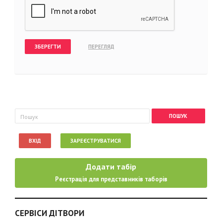
Пошукова форма
Пошук
ВХІД
ЗАРЕЄСТРУВАТИСЯ
Додати табір
Реєстрація для представників таборів
СЕРВІСИ ДІТВОРИ