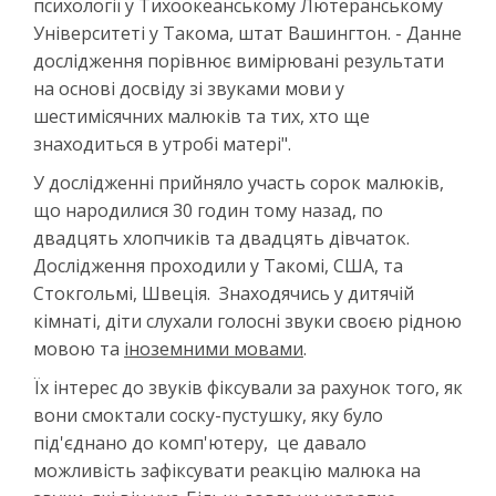
психології у Тихоокеанському Лютеранському
Університеті у Такома, штат Вашингтон. - Данне
дослідження порівнює вимірювані результати
на основі досвіду зі звуками мови у
шестимісячних малюків та тих, хто ще
знаходиться в утробі матері".
У дослідженні прийняло участь сорок малюків,
що народилися 30 годин тому назад, по
двадцять хлопчиків та двадцять дівчаток.
Дослідження проходили у Такомі, США, та
Стокгольмі, Швеція. Знаходячись у дитячій
кімнаті, діти слухали голосні звуки своєю рідною
мовою та
іноземними мовами
.
Їх інтерес до звуків фіксували за рахунок того, як
вони смоктали соску-пустушку, яку було
під'єднано до комп'ютеру, це давало
можливість зафіксувати реакцію малюка на