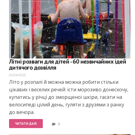
Літні розваги для дітей - 60 незвичайних ідей
дитячого дозвілля
05/04/2020
Літо у розпалі й можна можна робити стільки
цікавих і веселих речей: їсти морозиво донесхочу,
купатись у річці до зморщеної шкіри, гасати на
велосипеді цілий день, гуляти з друзями з ранку
до вечора.
ЧИТАТИ ДАЛІ
0