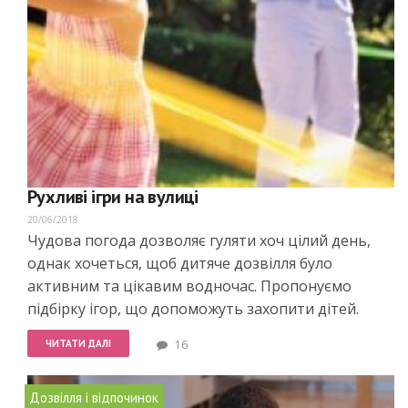
Рухливі ігри на вулиці
20/06/2018
Чудова погода дозволяє гуляти хоч цілий день,
однак хочеться, щоб дитяче дозвілля було
активним та цікавим водночас. Пропонуємо
підбірку ігор, що допоможуть захопити дітей.
ЧИТАТИ ДАЛІ
16
Дозвілля і відпочинок