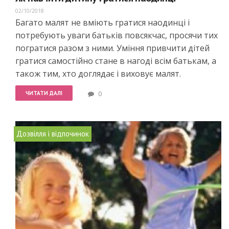
02/10/2018
Багато малят не вміють гратися наодинці і
потребують уваги батьків повсякчас, просячи тих
погратися разом з ними. Уміння привчити дітей
гратися самостійно стане в нагоді всім батькам, а
також тим, хто доглядає і виховує малят.
ЧИТАТИ ДАЛІ
0
Дозвілля і відпочинок