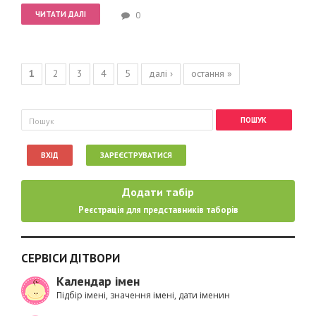
ЧИТАТИ ДАЛІ
0
Сторінки
1
2
3
4
5
далі ›
остання »
Пошукова форма
Пошук
ВХІД
ЗАРЕЄСТРУВАТИСЯ
Додати табір
Реєстрація для представників таборів
СЕРВІСИ ДІТВОРИ
Календар імен
Підбір імені, значення імені, дати іменин