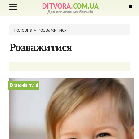
Ви є тут
Головна
» Розважитися
Розважитися
Гармонія душі