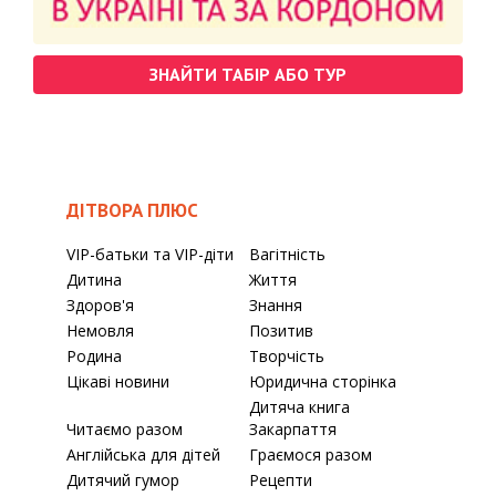
ЗНАЙТИ ТАБІР АБО ТУР
ДІТВОРА ПЛЮС
VIP-батьки та VIP-діти
Вагітність
Дитина
Життя
Здоров'я
Знання
Немовля
Позитив
Родина
Творчість
Цікаві новини
Юридична сторінка
Дитяча книга
Читаємо разом
Закарпаття
Англійська для дітей
Граємося разом
Дитячий гумор
Рецепти