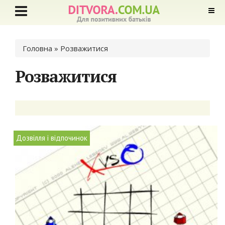
Ви є тут
Головна
» Розважитися
Розважитися
Дозвілля і відпочинок