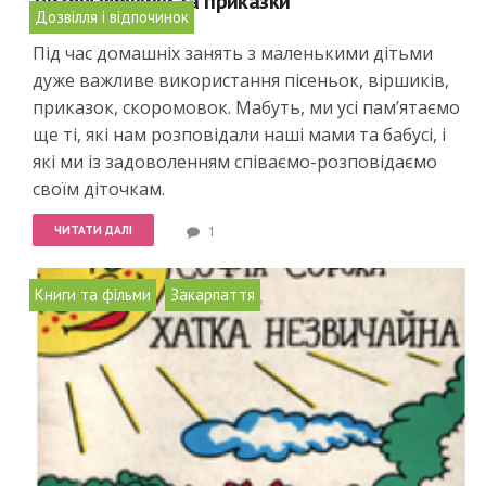
Дитячі віршики та приказки
Дозвілля і відпочинок
20/07/2011
Під час домашніх занять з маленькими дітьми
дуже важливе використання пісеньок, віршиків,
приказок, скоромовок. Мабуть, ми усі пам’ятаємо
ще ті, які нам розповідали наші мами та бабусі, і
які ми із задоволенням співаємо-розповідаємо
своїм діточкам.
ЧИТАТИ ДАЛІ
1
,
Книги та фільми
Закарпаття