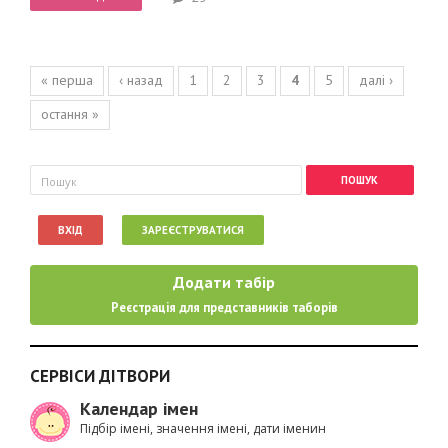
Сторінки
« перша
‹ назад
1
2
3
4
5
далі ›
остання »
Пошукова форма
Пошук
ВХІД
ЗАРЕЄСТРУВАТИСЯ
Додати табір
Реєстрація для представників таборів
СЕРВІСИ ДІТВОРИ
Календар імен
Підбір імені, значення імені, дати іменин