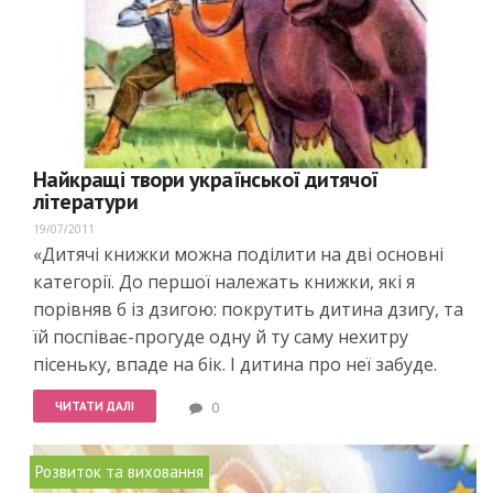
Найкращі твори української дитячої
літератури
19/07/2011
«Дитячі книжки можна поділити на дві основні
категорії. До першої належать книжки, які я
порівняв б із дзигою: покрутить дитина дзигу, та
їй поспіває-прогуде одну й ту саму нехитру
пісеньку, впаде на бік. І дитина про неї забуде.
ЧИТАТИ ДАЛІ
0
Розвиток та виховання