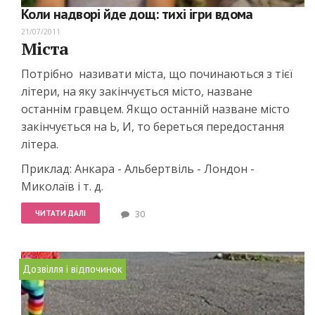
Коли надворі йде дощ: тихі ігри вдома
21/07/2011
Міста
Потрібно називати міста, що починаються з тієї
літери, на яку закінчується місто, назване
останнім гравцем. Якщо останній назване місто
закінчується на Ь, И, то береться передостання
літера.
Приклад: Анкара - Альбертвіль - Лондон -
Миколаїв і т. д.
ЧИТАТИ ДАЛІ
30
Дозвілля і відпочинок