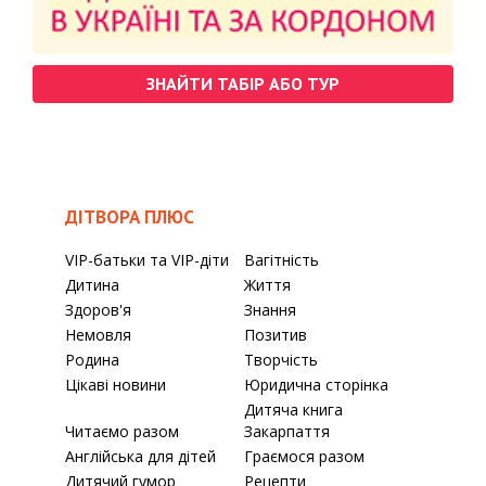
ЗНАЙТИ ТАБІР АБО ТУР
ДІТВОРА ПЛЮС
VIP-батьки та VIP-діти
Вагітність
Дитина
Життя
Здоров'я
Знання
Немовля
Позитив
Родина
Творчість
Цікаві новини
Юридична сторінка
Дитяча книга
Читаємо разом
Закарпаття
Англійська для дітей
Граємося разом
Дитячий гумор
Рецепти