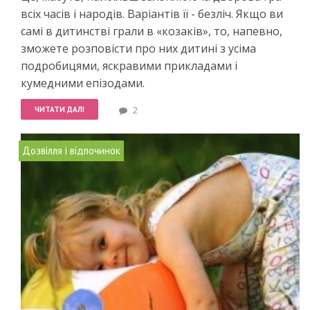
всіх часів і народів. Варіантів її - безліч. Якщо ви
самі в дитинстві грали в «козаків», то, напевно,
зможете розповісти про них дитині з усіма
подробицями, яскравими прикладами і
кумедними епізодами.
ЧИТАТИ ДАЛІ
2
Дозвілля і відпочинок