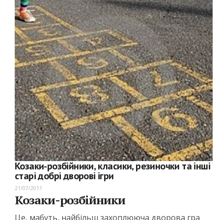
Козаки-розбійники, класики, резиночки та інші
старі добрі дворові ігри
21/07/2011
Козаки-розбійники
Це, мабуть, найбільш захоплююча дворова гра