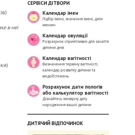
СЕРВІСИ ДІТВОРИ
ів)
Календар імен
Підбір імені, значення імені, дати
іменин
ке в неї
Календар овуляції
Розрахунок сприятливих для зачаття
дитини днів
Календар вагітності
Визначення терміну вагітності,
оки)
календар розвитку дитини та
медобстежень
Розрахунок дати пологів
або калькулятор вагітності
Дізнайтесь імовірну дату
народження вашої дитини
ДИТЯЧИЙ ВІДПОЧИНОК