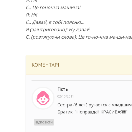
Я: Ні!
С.: Це гоночна машина!
Я: Ні!
С.: Давай, я тобі поясню...
Я (заінтриговано): Ну давай.
С. (розтягуючи слова): Це го-но-чна ма-ши-на!
КОМЕНТАРІ
Гість
02/10/2011
Сестра (6 лет) ругается с младшим
Братик: "Неправда!! КРАСИВАЯ!!!"
відповісти