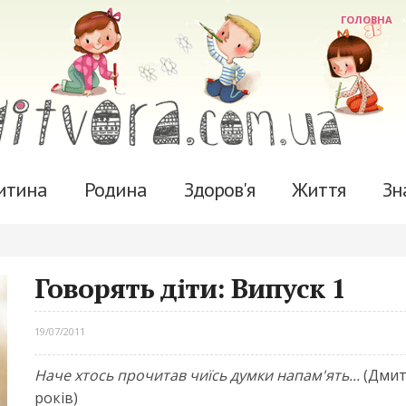
ГОЛОВНА
итина
Родина
Здоров'я
Життя
Зн
Говорять діти: Випуск 1
19/07/2011
Наче хтось прочитав чиїсь думки напам'ять...
(Дмит
років)