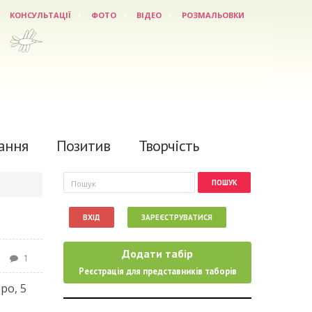
КОНСУЛЬТАЦІЇ
ФОТО
ВІДЕО
РОЗМАЛЬОВКИ
ання
Позитив
Творчість
Пошукова форма
Пошук
ВХІД
ЗАРЕЄСТРУВАТИСЯ
Додати табір
1
Реєстрація для представників таборів
ро, 5