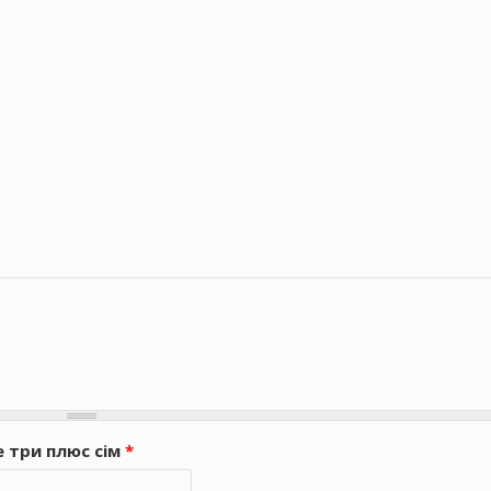
е три плюс сім
*