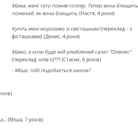
Мама, мені тато помив голову. Тепер вона блищить
понюхай, як вона блищить.
(Настя, 4 роки)
Купіть мені морозиво зі свісташкамі
(переклад - з
фісташками) (Денис, 4 роки)
Мамо, а коли буде мій улюблений салат "Олівлес"
(переклад: олів'є)??? (Стасик, 6 років)
- Міша, тобі подобається школа?
оків)
...
(Міша, 7 років)