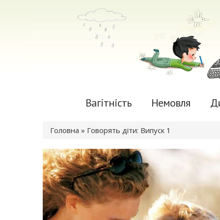
Вагітність
Немовля
Д
Ви є тут
Головна
» Говорять діти: Випуск 1