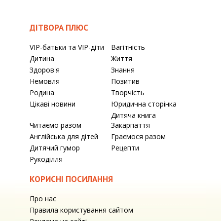
ДІТВОРА ПЛЮС
VIP-батьки та VIP-діти
Вагітність
Дитина
Життя
Здоров'я
Знання
Немовля
Позитив
Родина
Творчість
Цікаві новини
Юридична сторінка
Дитяча книга
Читаємо разом
Закарпаття
Англійська для дітей
Граємося разом
Дитячий гумор
Рецепти
Рукоділля
КОРИСНІ ПОСИЛАННЯ
Про нас
Правила користування сайтом