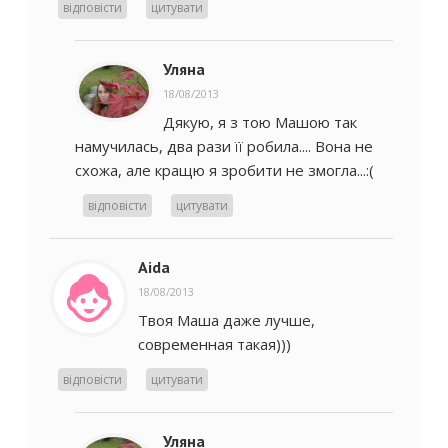
відповісти
цитувати
Уляна
18/08/2013
Дякую, я з тою Машою так
намучилась, два рази її робила.... Вона не
схожа, але кращю я зробити не змогла...:(
відповісти
цитувати
Aida
18/08/2013
Твоя Маша даже лучше,
современная такая)))
відповісти
цитувати
Уляна