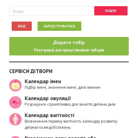
Пошукова форма
Пошук
ВХІД
ЗАРЕЄСТРУВАТИСЯ
Додати табір
Реєстрація для представників таборів
СЕРВІСИ ДІТВОРИ
Календар імен
Підбір імені, значення імені, дати іменин
Календар овуляції
Розрахунок сприятливих для зачаття дитини днів
Календар вагітності
Визначення терміну вагітності, календар розвитку
дитини та медобстежень