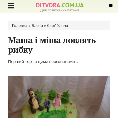
Ви є тут
Головна
»
Блоґи
»
блоґ Уляна
Маша і міша ловлять
рибку
Перший торт з цими персонажами....