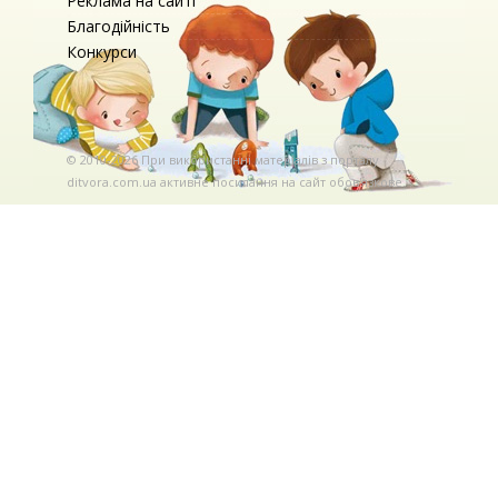
Реклама на сайті
Благодійність
Конкурси
© 2010-2026 При використаннi матерiалiв з порталу
ditvora.com.ua активне посилання на сайт обов'язкове. .