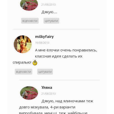
21/08/2013
Дякую.....
відповісти
цитувати
milkyfairy
19/08/2013
А мне ёлочки очень понравились,
классная идея сделать их
спиралью!
відповісти
цитувати
Уляна
21/08/2013
Дякую, над ялиночками теж
довго мізкувала, 4-ри варіанти
випробувала, мені ці, теж, найбільше