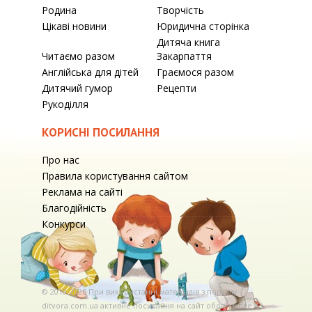
Родина
Творчість
Цікаві новини
Юридична сторінка
Дитяча книга
Читаємо разом
Закарпаття
Англійська для дітей
Граємося разом
Дитячий гумор
Рецепти
Рукоділля
КОРИСНІ ПОСИЛАННЯ
Про нас
Правила користування сайтом
Реклама на сайті
Благодійність
Конкурси
© 2010-2026 При використаннi матерiалiв з порталу
ditvora.com.ua активне посилання на сайт обов'язкове. .