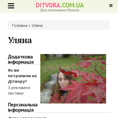
Ви є тут
Головна
» Уляна
Уляна
Додаткова
інформація
Як ви
потрапили на
Дітвору?
З рекламної
листівки
Персональна
інформація
Дата народження