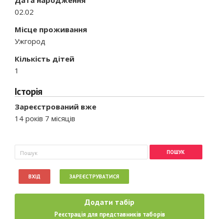
02.02
Місце проживання
Ужгород
Кількість дітей
1
Історія
Зареєстрований вже
14 років 7 місяців
Пошукова форма
Пошук
ВХІД
ЗАРЕЄСТРУВАТИСЯ
Додати табір
Реєстрація для представників таборів