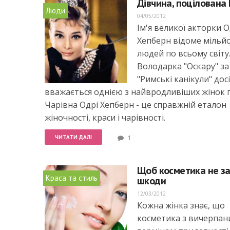
Дівчина, поцілована
Люди
04/05/2012
Ім'я великої акторки О
Хепберн відоме мільй
людей по всьому світу
Володарка "Оскару" за
"Римські канікули" досі
вважається однією з найвродливіших жінок 
Чарівна Одрі Хепберн - це справжній еталон
жіночності, краси і чарівності.
ЧИТАТИ ДАЛІ
1
Щоб косметика не з
Краса та стиль
шкоди
12/03/2012
Кожна жінка знає, що
косметика з вичерпан