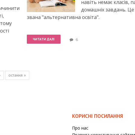
навіть немає класів, п
ричинити
домашніх завдань. Це 
і,
звана "альтернативна освіта".
 тому
ості
ЧИТАТИ ДАЛІ
6
›
остання »
КОРИСНІ ПОСИЛАННЯ
Про нас
Правила користування сайто