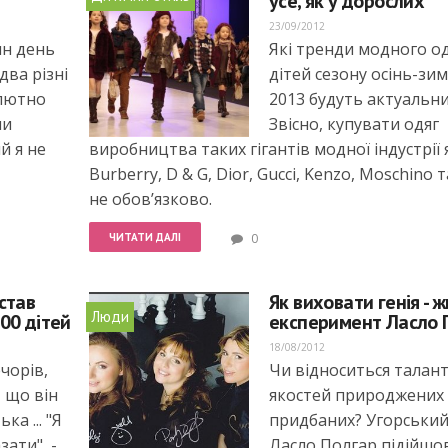
усе, як у дорослих
23/09/2012
ин день
Які тренди модного од
два різні
дітей сезону осінь-зим
олютно
2013 будуть актуальн
ми
Звісно, купувати одяг
й я не
виробництва таких гігантів модної індустрії 
Burberry, D & G, Dior, Gucci, Kenzo, Moschino 
не обов’язково.
ЧИТАТИ ДАЛІ
0
став
Як виховати генія - 
Люди
00 дітей
експеримент Ласло 
18/08/2012
чорів,
Чи відноситься талант
 що він
якостей природжених
ка ... "Я
придбаних? Угорський
ати", -
Ласло Полгар підійшо