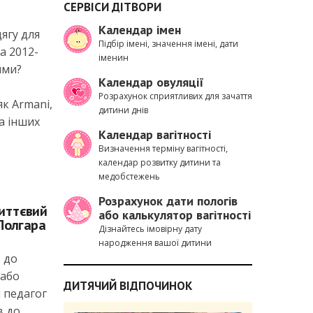
СЕРВІСИ ДІТВОРИ
Календар імен
ягу для
Підбір імені, значення імені, дати
а 2012-
іменин
ими?
Календар овуляції
Розрахунок сприятливих для зачаття
як Armani,
дитини днів
та інших
Календар вагітності
Визначення терміну вагітності,
календар розвитку дитини та
медобстежень
Розрахунок дати пологів
життєвий
або калькулятор вагітності
Полгара
Дізнайтесь імовірну дату
народження вашої дитини
 до
 або
ДИТЯЧИЙ ВІДПОЧИНОК
 педагог
в до