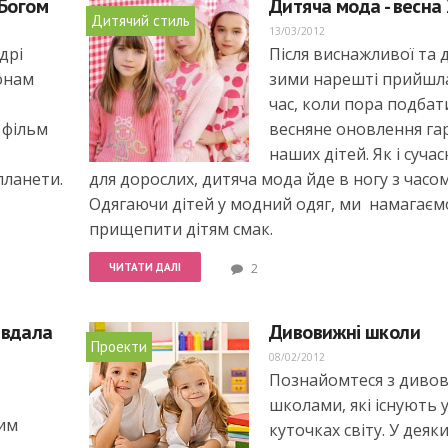
 Богом
Дитяча мода - весна
Дитячий стиль
13/03/2012
дрі
Після виснажливої та 
онам
зими нарешті прийшла
.
час, коли пора подбат
 фільм
весняне оновлення га
наших дітей. Як і суча
планети.
для дорослих, дитяча мода йде в ногу з часом
Одягаючи дітей у модний одяг, ми намагаєм
прищепити дітям смак.
ЧИТАТИ ДАЛІ
2
авдала
Дивовижні школи
Проекти
08/02/2012
Познайомтеся з диво
школами, які існують у
им
куточках світу. У деяки