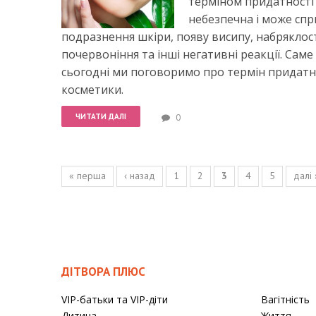
терміном придатності
небезпечна і може сп
подразнення шкіри, появу висипу, набряклост
почервоніння та інші негативні реакції. Саме
сьогодні ми поговоримо про термін придатн
косметики.
ЧИТАТИ ДАЛІ
0
Сторінки
« перша
‹ назад
1
2
3
4
5
далі 
ДІТВОРА ПЛЮС
VIP-батьки та VIP-діти
Вагітність
Дитина
Життя