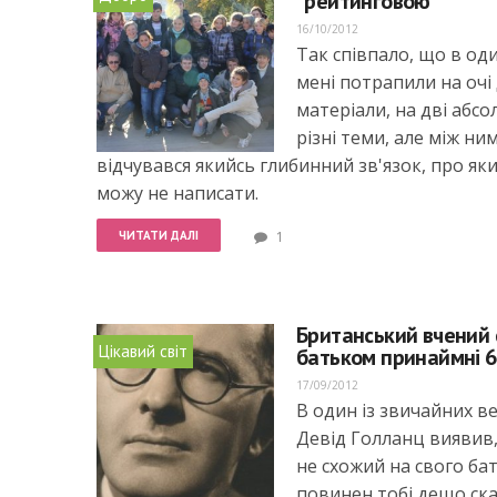
"рейтинговою"
16/10/2012
Так співпало, що в од
мені потрапили на очі 
матеріали, на дві абс
різні теми, але між ни
відчувався якийсь глибинний зв'язок, про яки
можу не написати.
ЧИТАТИ ДАЛІ
1
Британський вчений 
Цікавий світ
батьком принаймні 6
17/09/2012
В один із звичайних ве
Девід Голланц виявив,
не схожий на свого бать
повинен тобі дещо сказ