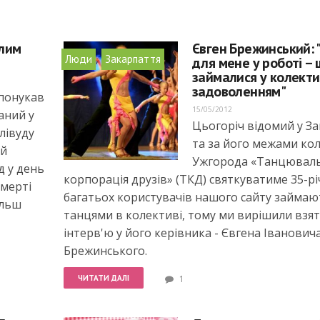
ілим
Євген Брежинський: 
,
Люди
Закарпаття
для мене у роботі – 
займалися у колектив
задоволенням"
понукав
15/05/2012
аний у
Цьогоріч відомий у За
лівуду
та за його межами ко
їй
Ужгорода «Танцювал
д у день
корпорація друзів» (ТКД) святкуватиме 35-річ
смерті
багатьох користувачів нашого сайту займаю
ільш
танцями в колективі, тому ми вирішили взя
інтерв'ю у його керівника - Євгена Іванович
Брежинського.
ЧИТАТИ ДАЛІ
1