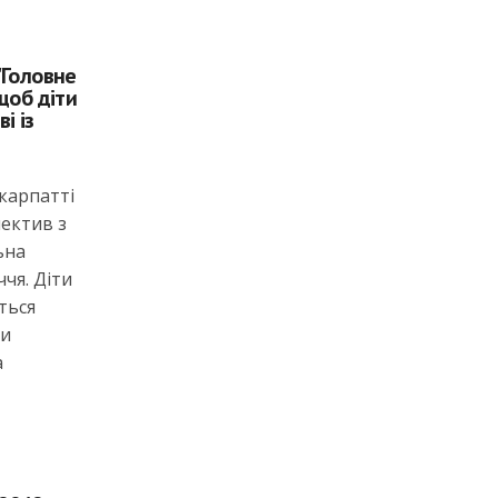
"Головне
щоб діти
і із
карпатті
лектив з
ьна
чя. Діти
ться
ти
а