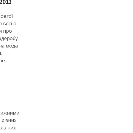
 2012
довгої
 весна –
и про
рдеробу
сна мода
.
ося
вижними
 різних
х з них