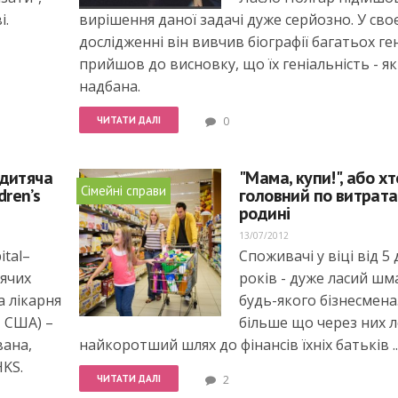
і.
вирішення даної задачі дуже серйозно. У сво
дослідженні він вивчив біографії багатьох гені
прийшов до висновку, що їх геніальність - як
надбана.
ЧИТАТИ ДАЛІ
0
 дитяча
"Мама, купи!", або хт
Сімейні справи
dren’s
головний по витрата
родині
13/07/2012
ital–
Споживачі у віці від 5 
тячих
років - дуже ласий шм
а лікарня
будь-якого бізнесмена
, США) –
більше що через них 
вана,
найкоротший шлях до фінансів їхніх батьків ..
HKS.
ЧИТАТИ ДАЛІ
2