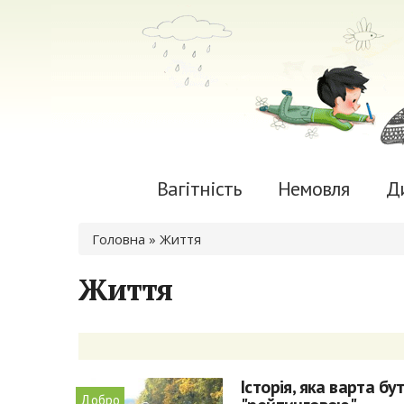
Вагітність
Немовля
Д
Ви є тут
Головна
» Життя
Життя
Історія, яка варта бу
Добро