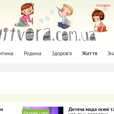
ГОЛОВНА
итина
Родина
Здоров'я
Життя
Зн
ти
Дитяча мода осені т
Дитячий стиль