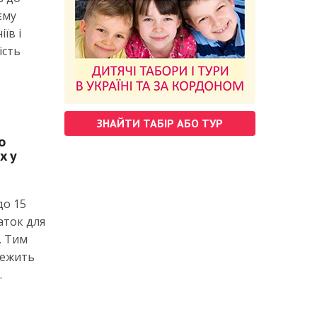
єму
їв і
ість
ЗНАЙТИ ТАБІР АБО ТУР
о
х у
до 15
аток для
. Тим
лежить
.