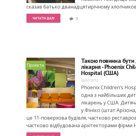
сказав батько дванадцятирічному хлопчиков
ЧИТАТИ ДАЛІ
0
Такою повинна бути
Проекти
лікарня - Phoenix Chil
Hospital (США)
26/07/2012
Phoenix Children’s Hosp
одна з найбільших ди
лікарень у США. Дитяч
у Фініксі (штат Арізона
це 11-поверхова будівля, частково реставро
частково відбудована архітекторами фірми 