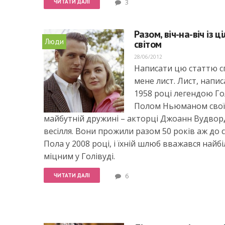
ЧИТАТИ ДАЛІ
3
Разом, віч-на-віч із ц
Люди
світом
28/06/2012
Написати цю статтю с
мене лист. Лист, напис
1958 році легендою Го
Полом Ньюманом сво
майбутній дружині – акторці Джоанн Вудвор
весілля. Вони прожили разом 50 років аж до 
Пола у 2008 році, і їхній шлюб вважався найб
міцним у Голівуді.
ЧИТАТИ ДАЛІ
6