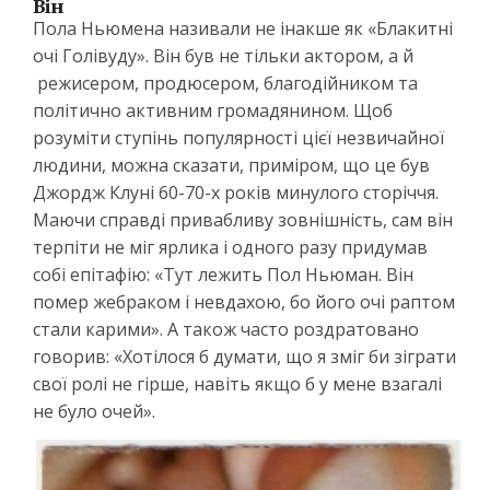
Він
Пола Ньюмена називали не інакше як «Блакитні
очі Голівуду». Він був не тільки актором, а й
режисером, продюсером, благодійником та
політично активним громадянином. Щоб
розуміти ступінь популярності цієї незвичайної
людини, можна сказати, приміром, що це був
Джордж Клуні 60-70-х років минулого сторіччя.
Маючи справді привабливу зовнішність, сам він
терпіти не міг ярлика і одного разу придумав
собі епітафію: «Тут лежить Пол Ньюман. Він
помер жебраком і невдахою, бо його очі раптом
стали карими». А також часто роздратовано
говорив: «Хотілося б думати, що я зміг би зіграти
свої ролі не гірше, навіть якщо б у мене взагалі
не було очей».