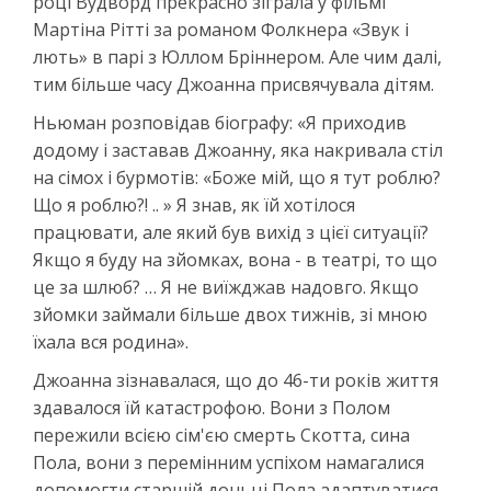
році Вудворд прекрасно зіграла у фільмі
Мартіна Рітті за романом Фолкнера «Звук і
лють» в парі з Юллом Бріннером. Але чим далі,
тим більше часу Джоанна присвячувала дітям.
Ньюман розповідав біографу: «Я приходив
додому і заставав Джоанну, яка накривала стіл
на сімох і бурмотів: «Боже мій, що я тут роблю?
Що я роблю?! .. » Я знав, як їй хотілося
працювати, але який був вихід з цієї ситуації?
Якщо я буду на зйомках, вона - в театрі, то що
це за шлюб? … Я не виїжджав надовго. Якщо
зйомки займали більше двох тижнів, зі мною
їхала вся родина».
Джоанна зізнавалася, що до 46-ти років життя
здавалося їй катастрофою. Вони з Полом
пережили всією сім'єю смерть Скотта, сина
Пола, вони з перемінним успіхом намагалися
допомогти старшій доньці Пола адаптуватися