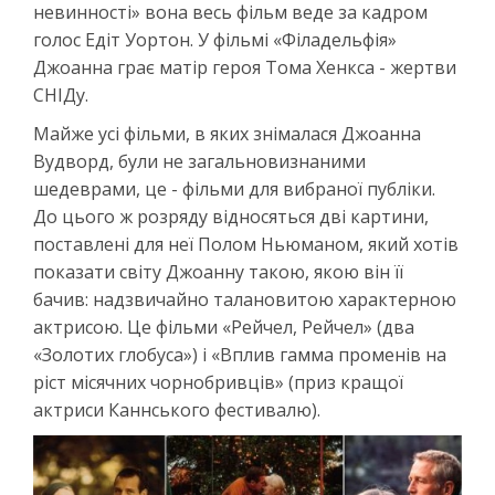
невинності» вона весь фільм веде за кадром
голос Едіт Уортон. У фільмі «Філадельфія»
Джоанна грає матір героя Тома Хенкса - жертви
СНІДу.
Майже усі фільми, в яких знімалася Джоанна
Вудворд, були не загальновизнаними
шедеврами, це - фільми для вибраної публіки.
До цього ж розряду відносяться дві картини,
поставлені для неї Полом Ньюманом, який хотів
показати світу Джоанну такою, якою він її
бачив: надзвичайно талановитою характерною
актрисою. Це фільми «Рейчел, Рейчел» (два
«Золотих глобуса») і «Вплив гамма променів на
ріст місячних чорнобривців» (приз кращої
актриси Каннського фестивалю).