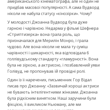
американського кінематографа, але ні один не
придбав масової популярності. А сама Вудворд
ніколи не набула статусу «кінозірки». Чому?
У молодості Джоанна Вудворд була дуже
гарною і чарівною. Недарма у фільмі Шефнера
«Стриптизерка» вона грала роль, що
призначалася для Мерилін Монро, і грала
чудово. Але вона ніколи не мала ту суміш
чарівності і шикарності, яка відповідала б
голлівудському стандарту «гламурності». Вона
була не зіркою, а актрисою, і позбавлений уяви
Голівуд, не пропонував їй провідні ролі.
Один із її наречених, письменник Гор Відал
писав про Джоанну: «Зазвичай хороші актриси
не бувають інтелігентними жінками. Джоанна
була рідкісним винятком. Наші заручини були
фікцією, її викликом Ньюману, але ми