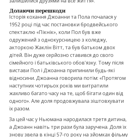
залишилися друзями на все життя».
Долаючи перешкоди
Історія кохання Джоанни та Пола почалася у
1952 році під час постановки бродвейського
спектаклю «Пікнік», коли Пол був вже
одружений з однокурсницею з коледжу,
акторкою Жаклін Вітт, та був батьком двох
дітей. Він дуже серйозно ставився до свого
сімейного і батьківського обов'язку. Тому після
вистави Пол і Джоанна припинили будь-які
відносини. Джоанна говорила потім: «Протягом
наступних чотирьох років ми витратили
жахливо багато часу на те, щоб бігати один від
одного». Але доля продовжувала зіштовхувати
їх разом.
За цей час у Ньюмана народилася третя дитина,
а Джоанн навіть три рази була заручена. Доля їх
знову звела в кінці 57-го року на зйомках фільму