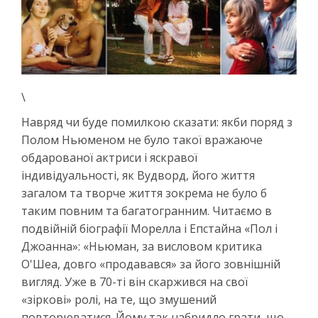
\
Навряд чи буде помилкою сказати: якби поряд з
Полом Ньюменом не було такої вражаюче
обдарованої актриси і яскравої
індивідуальності, як Вудворд, його життя
загалом та творче життя зокрема не було б
таким повним та багатогранним. Читаємо в
подвійній біографії Морелла і Епстайна «Пол і
Джоанна»: «Ньюман, за висловом критика
О'Шеа, довго «продавався» за його зовнішній
вигляд. Уже в 70-ті він скаржився на свої
«зіркові» ролі, на те, що змушений
повторюватися. Йому так набридло грати, що