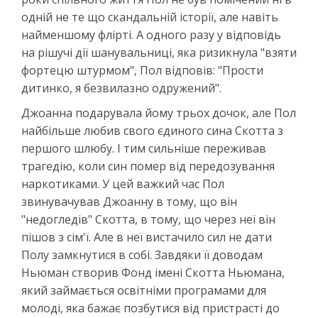
одній не те що скандальній історії, але навіть
найменшому флірті. А одного разу у відповідь
на рішучі дії шанувальниці, яка ризикнула "взяти
фортецю штурмом", Пол відповів: "Прости
дитинко, я безвилазно одружений".
Джоанна подарувала йому трьох дочок, але Пол
найбільше любив свого єдиного сина Скотта з
першого шлюбу. І тим сильніше переживав
трагедію, коли син помер від передозування
наркотиками. У цей важкий час Пол
звинувачував Джоанну в тому, що він
"недогледів" Скотта, в тому, що через неї він
пішов з сім'ї. Але в неї вистачило сил не дати
Полу замкнутися в собі. Завдяки її доводам
Ньюман створив Фонд імені Скотта Ньюмана,
який займається освітніми програмами для
молоді, яка бажає позбутися від пристрасті до