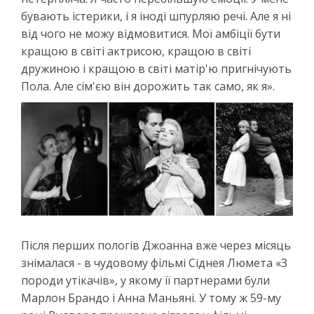
бувають істерики, і я іноді шпурляю речі. Але я ні
від чого не можу відмовитися. Мої амбіції бути
кращою в світі актрисою, кращою в світі
дружиною і кращою в світі матір'ю пригнічують
Пола. Але сім'єю він дорожить так само, як я».
Після перших пологів Джоанна вже через місяць
знімалася - в чудовому фільмі Сіднея Люмета «З
породи утікачів», у якому її партнерами були
Марлон Брандо і Анна Маньяні. У тому ж 59-му