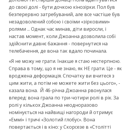
до своєї долі - бути дочкою кінозірки. Пол був
безперервно затребуваний, але все частіше був
незадоволений собою і своїми «зірковими»
ролями ... Однак час минав, діти виросли, і
настав момент, коли Джоанна дозволила собі
здійснити давнє бажання - повернутися на
телебачення, де вона так вдало починала.
«Я не можу не грати. Інакше я стаю нестерпною.
Справа в тому, що я не знаю, як НЕ грати. Це - як
вроджена деформація. Спочатку ви вчитеся з
цим жити, а потім не можете жити без цього», -
казала вона. Й 46-річна Джоанна рвонулася
вперед: вона грала по три-чотири ролі в рік. За
ролі у кількох Джоанна неодноразово
номінується на найвищі нагороди й отримує
«Еммі» і тричі «Золотий глобус». Вона
повертається і в кіно: у Скорсезе в «Столітті