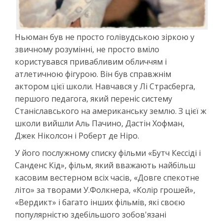
Ньюман був не просто голівудською зіркою у
звичному розумінні, не просто вміло
користувався привабливим обличчям і
атлетичною фігурою. Він був справжнім
актором цієї школи. Навчався у Лі Страсберга,
першого педагога, який переніс систему
Станіславського на американську землю. З цієї ж
школи вийшли Аль Пачино, Дастін Хофман,
Джек Ніколсон і Роберт де Ніро.
У його послужному списку фільми «Бутч Кессіді і
Санденс Кід», фільм, який вважають найбільш
касовим вестерном всіх часів, «Довге спекотне
літо» за творами У.Фолкнера, «Колір грошей»,
«Вердикт» і багато інших фільмів, які своєю
популярністю здебільшого зобов'язані