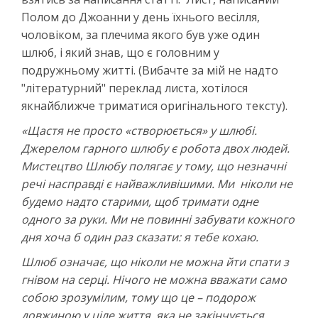
Полом до Джоанни у день їхнього весілля,
чоловіком, за плечима якого був уже один
шлюб, і який знав, що є головним у
подружньому житті. (Вибачте за мій не надто
"літературний" переклад листа, хотілося
якнайближче триматися оригінального тексту).
«Щастя не просто «створюється» у шлюбі.
Джерелом гарного шлюбу є робота двох людей.
Мистецтво Шлюбу полягає у тому, що незначні
речі насправді є найважливішими. Ми ніколи не
будемо надто старими, щоб тримати одне
одного за руки. Ми не повинні забувати кожного
дня хоча б один раз сказати: я тебе кохаю.
Шлюб означає, що ніколи не можна йти спати з
гнівом на серці. Нічого не можна вважати само
собою зрозумілим, тому що це – подорож
довжиною у ціле життя, яка не закінчується