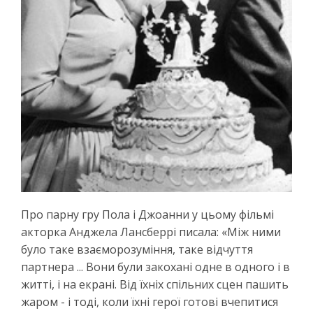
Про парну гру Пола і Джоанни у цьому фільмі
акторка Анджела Лансберрі писала: «Між ними
було таке взаєморозуміння, таке відчуття
партнера ... Вони були закохані одне в одного і в
житті, і на екрані. Від їхніх спільних сцен пашить
жаром - і тоді, коли їхні герої готові вчепитися