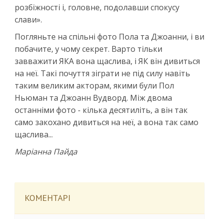
розбіжності і, головне, подолавши спокусу
слави».
Погляньте на спільні фото Пола та Джоанни, і ви
побачите, у чому секрет. Варто тільки
завважити ЯКА вона щаслива, і ЯК він дивиться
на неї. Такі почуття зіграти не під силу навіть
таким великим акторам, якими були Пол
Ньюман та Джоанн Вудворд. Між двома
останніми фото - кілька десятиліть, а він так
само закохано дивиться на неї, а вона так само
щаслива...
Маріанна Пайда
КОМЕНТАРІ