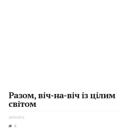
Разом, віч-на-віч із цілим
світом
28/06/2012
6