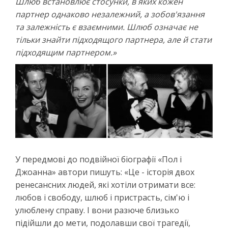
Шлюб встановлює стосунки, в яких кожен
партнер однаково незалежний, а зобов'язання
та залежність є взаємними.
Шлюб означає не
тільки знайти підходящого партнера, але й стати
підходящим партнером
.»
У передмові до подвійної біографії «Пол і
Джоанна» автори пишуть: «Це - історія двох
ренесансних людей, які хотіли отримати все:
любов і свободу, шлюб і пристрасть, сім'ю і
улюблену справу. І вони разюче близько
підійшли до мети, подолавши свої трагедії,