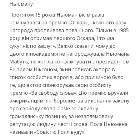
Ньюману.
Протягом 15 років Ньюман вісім разів
номінувався на премію «Оскар», і кожного разу
нагорода пропливала повз нього. Тільки в 1985
році він отримав першого Оскара, і то «за
сукупністю заслуг». Важко сказати, чому до
цього кіноакадемія не нагороджувала Ньюмана.
Мабуть, не хотіла конфліктувати з президентом
Річардом Ніксоном, який записав актора в
список особистих ворогів, або причиною було
те, що актор спонсорував свою особисту
премію «За свободу слова». Цю премію вручали
американцям, які боролися за виконання закону
про свободу слова. Саме за активну
громадянську позицію, за незаплямовану
репутацію людини честі і слова, Пола Ньюмена
називали «Совістю Голлівуду».