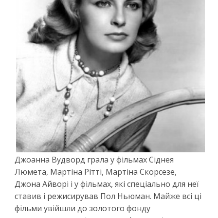
Джоанна Вудворд грала у фільмах Сіднея
Люмета, Мартіна Рітті, Мартіна Скорсезе,
Джона Айворі і у фільмах, які спеціально для неї
ставив і режисирував Пол Ньюман. Майже всі ці
фільми увійшли до золотого фонду