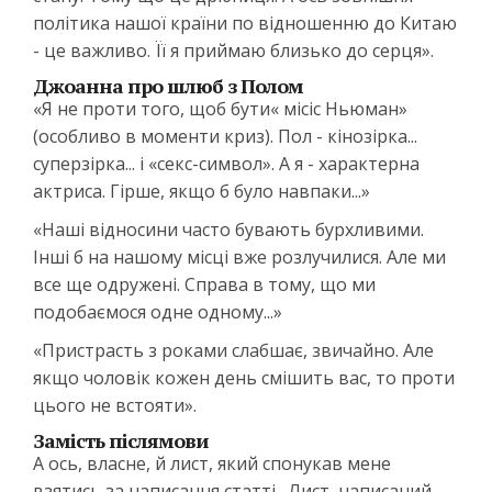
політика нашої країни по відношенню до Китаю
- це важливо. Її я приймаю близько до серця».
Джоанна про шлюб з Полом
«Я не проти того, щоб бути« місіс Ньюман»
(особливо в моменти криз). Пол - кінозірка...
суперзірка... і «секс-символ». А я - характерна
актриса. Гірше, якщо б було навпаки...»
«Наші відносини часто бувають бурхливими.
Інші б на нашому місці вже розлучилися. Але ми
все ще одружені. Справа в тому, що ми
подобаємося одне одному...»
«Пристрасть з роками слабшає, звичайно. Але
якщо чоловік кожен день смішить вас, то проти
цього не встояти».
Замість післямови
А ось, власне, й лист, який спонукав мене
взятись за написання статті. Лист, написаний