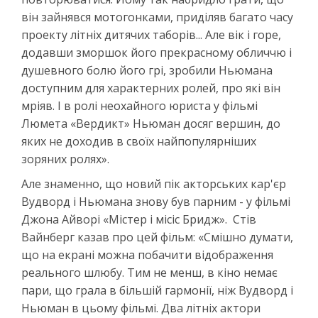
він зайнявся мотогонками, приділяв багато часу
проекту літніх дитячих таборів... Але вік і горе,
додавши зморшок його прекрасному обличчю і
душевного болю його грі, зробили Ньюмана
доступним для характерних ролей, про які він
мріяв. І в ролі неохайного юриста у фільмі
Люмета «Вердикт» Ньюман досяг вершин, до
яких не доходив в своїх найпопулярніших
зоряних ролях».
Але знаменно, що новий пік акторських кар'єр
Вудворд і Ньюмана знову був парним - у фільмі
Джона Айворі «Містер і місіс Бридж». Стів
Вайнберг казав про цей фільм: «Смішно думати,
що на екрані можна побачити відображення
реального шлюбу. Тим не менш, в кіно немає
пари, що грала в більшій гармонії, ніж Вудворд і
Ньюман в цьому фільмі. Два літніх актори