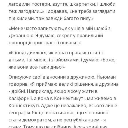
лагодили: тостери, взуття, шкарпетки, і шлюби
теж лагодили...» і додавав, «не треба заглядати
під килими, там завжди багато пилу.»
«Мене часто запитують, як уцілів мій шлюб з
Джоанною. Я думаю, секрет у правильній
пропорції пристрасті і поваги...»
«Я іноді дивлюся, як вона справляється: і з
дітьми, і зі мною, і зі зйомками, і думаю: «Боже,
яке вона все-таки диво!»
Описуючи свої відносини з дружиною, Ньюман
говорив: «Я приймаю великі рішення, а дружина
- дрібні. Наприклад, якщо я хочу жити в
Каліфорнії, а вона в Коннектикуті, ми живемо в
Коннектикуті. Адже це неважливо, всього лише
географія. Якщо вона вважає, що я повинен
стати демократом, а не республіканцем - я
стану. Тому що це дрібниця. А ось зовнішня