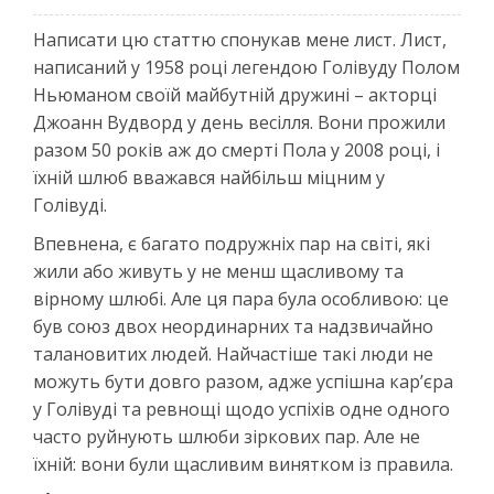
Написати цю статтю спонукав мене лист. Лист,
написаний у 1958 році легендою Голівуду Полом
Ньюманом своїй майбутній дружині – акторці
Джоанн Вудворд у день весілля. Вони прожили
разом 50 років аж до смерті Пола у 2008 році, і
їхній шлюб вважався найбільш міцним у
Голівуді.
Впевнена, є багато подружніх пар на світі, які
жили або живуть у не менш щасливому та
вірному шлюбі. Але ця пара була особливою: це
був союз двох неординарних та надзвичайно
талановитих людей. Найчастіше такі люди не
можуть бути довго разом, адже успішна кар’єра
у Голівуді та ревнощі щодо успіхів одне одного
часто руйнують шлюби зіркових пар. Але не
їхній: вони були щасливим винятком із правила.