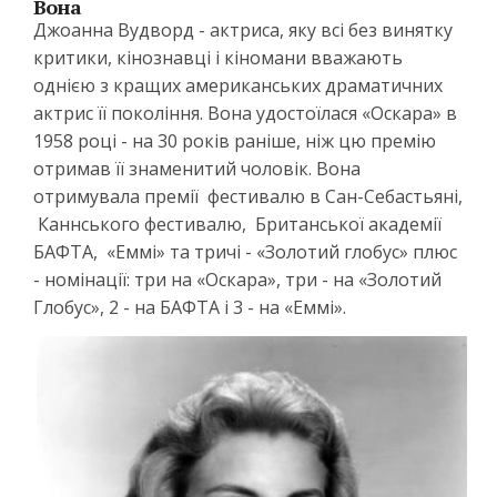
Вона
Джоанна Вудворд - актриса, яку всі без винятку
критики, кінознавці і кіномани вважають
однією з кращих американських драматичних
актрис її покоління. Вона удостоїлася «Оскара» в
1958 році - на 30 років раніше, ніж цю премію
отримав її знаменитий чоловік. Вона
отримувала премії фестивалю в Сан-Себастьяні,
Каннського фестивалю, Британської академії
БАФТА, «Еммі» та тричі - «Золотий глобус» плюс
- номінації: три на «Оскара», три - на «Золотий
Глобус», 2 - на БАФТА і 3 - на «Еммі».