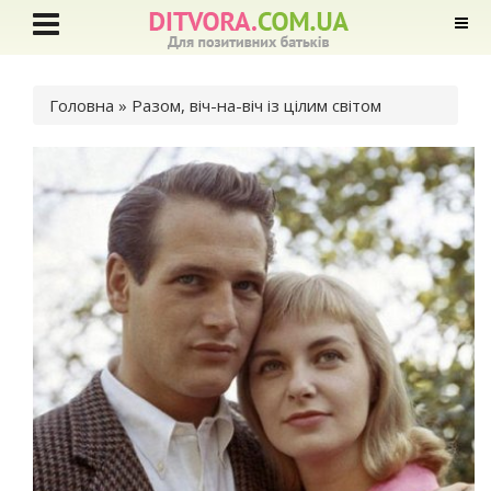
Ви є тут
Головна
» Разом, віч-на-віч із цілим світом