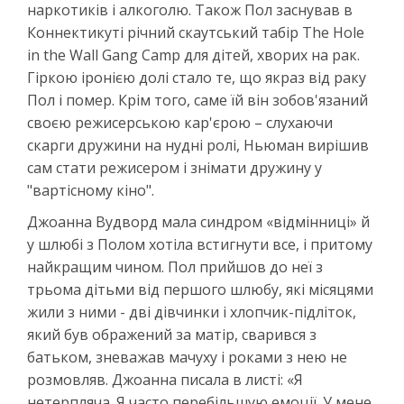
наркотиків і алкоголю. Також Пол заснував в
Коннектикуті річний скаутський табір The Hole
in the Wall Gang Camp для дітей, хворих на рак.
Гіркою іронією долі стало те, що якраз від раку
Пол і помер. Крім того, саме їй він зобов'язаний
своєю режисерською кар'єрою – слухаючи
скарги дружини на нудні ролі, Ньюман вирішив
сам стати режисером і знімати дружину у
"вартісному кіно".
Джоанна Вудворд мала синдром «відмінниці» й
у шлюбі з Полом хотіла встигнути все, і притому
найкращим чином. Пол прийшов до неї з
трьома дітьми від першого шлюбу, які місяцями
жили з ними - дві дівчинки і хлопчик-підліток,
який був ображений за матір, сварився з
батьком, зневажав мачуху і роками з нею не
розмовляв. Джоанна писала в листі: «Я
нетерпляча. Я часто перебільшую емоції. У мене