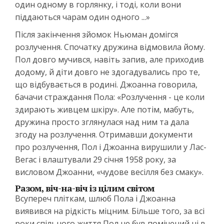
один одному в горлянку, і тоді, коли вони
піддаються чарам один одного ...»
Після закінчення зйомок Ньюман домігся
розлучення. Спочатку дружина відмовила йому.
Пол довго мучився, навіть запив, але приходив
додому, й діти довго не здогадувались про те,
що відбувається в родині. Джоанна говорила,
бачачи страждання Пола: «Розлучення - це коли
здирають живцем шкіру». Але потім, мабуть,
дружина просто зглянулася над ним та дала
згоду на розлучення. Отримавши документи
про розлучення, Пол і Джоанна вирушили у Лас-
Вегас і влаштували 29 січня 1958 року, за
висловом Джоанни, «чудове весілля без смаку».
Разом, віч-на-віч із цілим світом
Всупереч пліткам, шлюб Пола і Джоанна
виявився на рідкість міцним. Більше того, за всі
роки спільного життя Пол не був помічений ні в