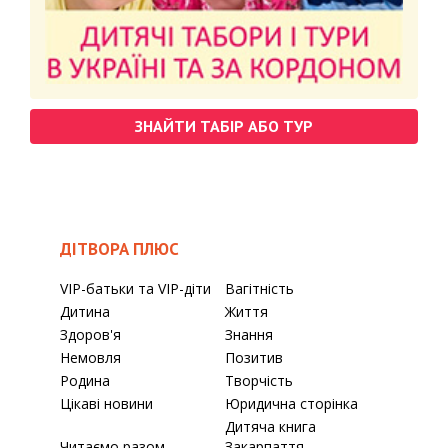
ЗНАЙТИ ТАБІР АБО ТУР
ДІТВОРА ПЛЮС
VIP-батьки та VIP-діти
Вагітність
Дитина
Життя
Здоров'я
Знання
Немовля
Позитив
Родина
Творчість
Цікаві новини
Юридична сторінка
Дитяча книга
Читаємо разом
Закарпаття