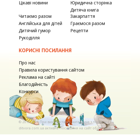
Цікаві новини
Юридична сторінка
Дитяча книга
Читаємо разом
Закарпаття
Англійська для дітей
Граємося разом
Дитячий гумор
Рецепти
Рукоділля
КОРИСНІ ПОСИЛАННЯ
Про нас
Правила користування сайтом
Реклама на сайті
Благодійність
Конкурси
© 2010-2026 При використаннi матерiалiв з порталу
ditvora.com.ua активне посилання на сайт обов'язкове. .