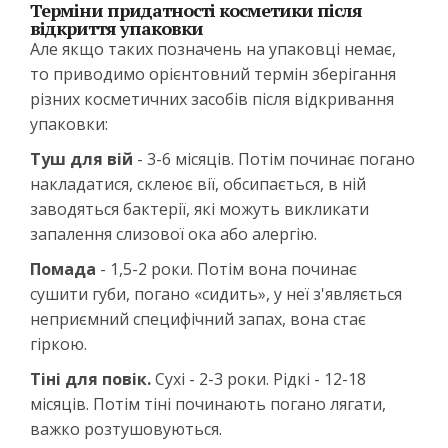
Терміни придатності косметики після
відкриття упаковки
Але якщо таких позначень на упаковці немає,
то приводимо орієнтовний термін зберігання
різних косметичних засобів після відкривання
упаковки:
Туш для вій
-
3-6 місяців. Потім починає погано
накладатися, склеює вії, обсипається, в ній
заводяться бактерії, які можуть викликати
запалення слизової ока або алергію.
Помада
- 1,5-2 роки. Потім вона починає
сушити губи, погано «сидить», у неї з'являється
неприємний специфічний запах, вона стає
гіркою.
Тіні для повік.
Сухі - 2-3 роки. Рідкі - 12-18
місяців. Потім тіні починають погано лягати,
важко розтушовуються.