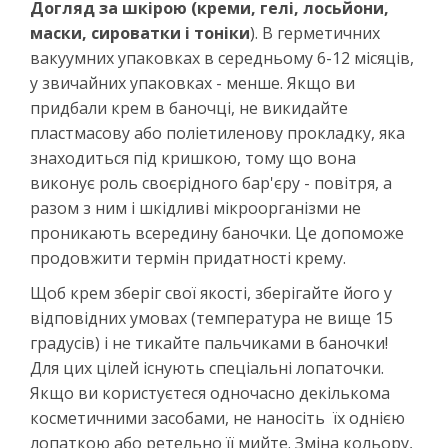
Догляд за шкірою (креми, гелі, лосьйони,
маски, сироватки і тоніки
). В герметичних
вакуумних упаковках в середньому 6-12 місяців,
у звичайних упаковках - менше. Якщо ви
придбали крем в баночці, не викидайте
пластмасову або поліетиленову прокладку, яка
знаходиться під кришкою, тому що вона
виконує роль своєрідного бар'єру - повітря, а
разом з ним і шкідливі мікроорганізми не
проникають всередину баночки. Це допоможе
продовжити термін придатності крему.
Щоб крем зберіг свої якості, зберігайте його у
відповідних умовах (температура не вище 15
градусів) і не тикайте пальчиками в баночки!
Для цих цілей існують спеціальні лопаточки.
Якщо ви користуєтеся одночасно декількома
косметичними засобами, не наносіть їх однією
лопаткою або ретельно її мийте. Зміна кольору,