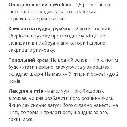
Олівці для очей, губ і брів
- 1,5 року. Ознаки
зіпсованого продукту: часто ламається
стрижень, не рівно лягає.
Компактна пудра, рум'яна
- 2 роки. Головне,
зберігати в сухому прохолодному місці і не
залишати в них брудні аплікатори і щільно
закривати упаковку.
Тональний крем.
На водній основі - 1 рік, потім
буде лягати нерівно, скочуючись у зморшках і
складках шкіри. На масляній, жирній основі - до 2
років.
Лак для нігтів
- максимум 1 рік. Якщо лак
висихає, можна розбавити його розчинником.
Якщо лак сильно загус і його складно нанести на
нігті, то термін придатності, швидше за все,
закінчився .