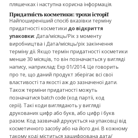
пляшечках і наступна корисна інформація.
Придатність косметики: трохи історії
Найпоширеніший спосіб вказівки терміну
придатності косметики
до відкриття
упаковки
: Дата/місяць/Рік з моменту
виробництва і Дата/місяць/рік закінчення
терміну дії. Якщо термін придатності косметики
менше 30 місяців, то він позначається у вигляді
напису, наприклад: Exp 01/2014. Це говорить
про те, що даний продукт зберігає всі свої
властивості та якості аж до зазначеної дати.
Також терміни придатності можуть
позначатися batch code (код партії, код
серії). Такі коди виглядають у вигляді
друкованих цифр або букв, або цифр і букв
разом. Код зазвичай друкується на упаковці від
косметичного засобу або на його дні. В кожному
такому коді міститься зашифрована дата/