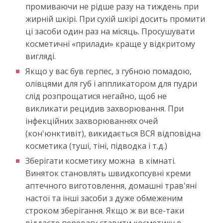
промиваючи не рідше разу на тиждень при
жирній шкірі. При сухій шкірі досить промити
ці засоби один раз на місяць. Просушувати
косметичні «прилади» краще у відкритому
вигляді.
Якщо у вас був герпес, з губною помадою,
олівцями для губ і аппликатором для пудри
слід розпрощатися негайно, щоб не
викликати рецидив захворювання. При
інфекційних захворюваннях очей
(кон'юнктивіт), викидається ВСЯ відповідна
косметика (туші, тіні, підводка і т.д.)
Зберігати косметику можна в кімнаті.
Виняток становлять швидкопсувні креми
аптечного виготовлення, домашні трав'яні
настої та інші засоби з дуже обмеженим
строком зберігання. Якщо ж ви все-таки
віддаєте перевагу ставити косметику в