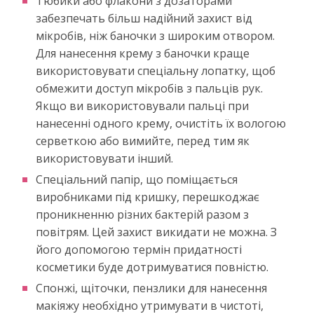
Тюбики або флакони з дозаторами
забезпечать більш надійний захист від
мікробів, ніж баночки з широким отвором.
Для нанесення крему з баночки краще
використовувати спеціальну лопатку, щоб
обмежити доступ мікробів з пальців рук.
Якщо ви використовували пальці при
нанесенні одного крему, очистіть їх вологою
серветкою або вимийте, перед тим як
використовувати інший.
Спеціальний папір, що поміщається
виробниками під кришку, перешкоджає
проникненню різних бактерій разом з
повітрям. Цей захист викидати не можна. З
його допомогою термін придатності
косметики буде дотримуватися повністю.
Спонжі, щіточки, пензлики для нанесення
макіяжу необхідно утримувати в чистоті,