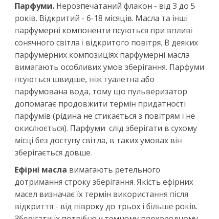
Парфуми.
Нерозпечатаний флакон - від 3 до 5
років. Відкритий - 6-18 місяців. Масла та інші
парфумерні компоненти псуються при впливі
сонячного світла і відкритого повітря. В деяких
парфумерних композиціях парфумерні масла
вимагають особливих умов зберігання. Парфуми
псуються швидше, ніж туалетна або
парфумована вода, тому що пульверизатор
допомагає продовжити термін придатності
парфумів (рідина не стикається з повітрям і не
окислюється). Парфуми слід зберігати в сухому
місці без доступу світла, в таких умовах він
зберігається довше.
Ефірні масла
вимагають ретельного
дотримання строку зберігання. Якість ефірних
масел визначає їх термін використання після
відкриття - від півроку до трьох і більше років.
Зберігати їх потрібно у темному прохолодному