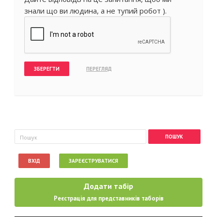
знали що ви людина, а не тупий робот ).
Пошукова форма
Пошук
ВХІД
ЗАРЕЄСТРУВАТИСЯ
Додати табір
Реєстрація для представників таборів