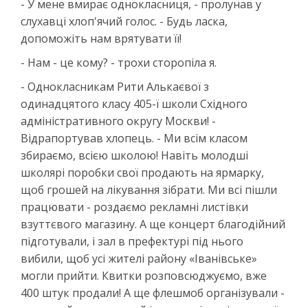
- У мене вмирає однокласниця, - пролунав у
слухавці хлоп'ячий голос. - Будь ласка,
допоможіть нам врятувати її!
- Нам - це кому? - трохи сторопіла я.
- Однокласникам Рити Алькаєвої з
одинадцятого класу 405-ї школи Східного
адміністративного округу Москви! -
Відрапортував хлопець. - Ми всім класом
збираємо, всією школою! Навіть молодші
школярі поробки свої продають на ярмарку,
щоб грошей на лікування зібрати. Ми всі пішли
працювати - роздаємо рекламні листівки
взуттєвого магазину. А ще концерт благодійний
підготували, і зал в префектурі під нього
вибили, щоб усі жителі району «Іванівське»
могли прийти. Квитки розповсюджуємо, вже
400 штук продали! А ще флешмоб організували -