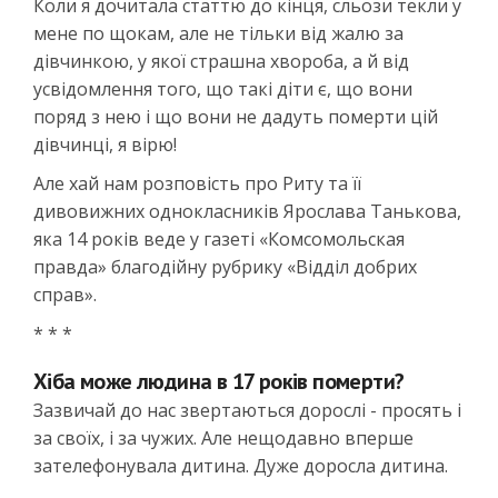
Коли я дочитала статтю до кінця, сльози текли у
мене по щокам, але не тільки від жалю за
дівчинкою, у якої страшна хвороба, а й від
усвідомлення того, що такі діти є, що вони
поряд з нею і що вони не дадуть померти цій
дівчинці, я вірю!
Але хай нам розповість про Риту та її
дивовижних однокласників Ярослава Танькова,
яка 14 років веде у газеті «Комсомольская
правда» благодійну рубрику «Відділ добрих
справ».
* * *
Хіба може людина в 17 років померти?
Зазвичай до нас звертаються дорослі - просять і
за своїх, і за чужих. Але нещодавно вперше
зателефонувала дитина. Дуже доросла дитина.