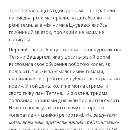
Так співпало, що в один день мені потрапили
на очі два різні матеріали, на дві абсолютно
різні теми, але між ними відчувався якийсь
глибинний зв'язок, про який я не можу не
написати.
Перший - запис блогу закарпатської журналістки
Тетяни Вашаргелі, яка у досить різкій формі
висловила своє обурення роботою колег, які
полюють тільки за «смаленими» темами,
піднімаючи свої рейтинги публікацією трагічних
новин. У той день, коли не могла стримати
свого гніву пані Тетяна, 12 жовтня, трьома
топовими новинами дня були три дитячі смерті.
Ніякого аналізу, ніякого співчуття, просто
«оперативні» цинічні репортажі.
«И, вашу-таки
мать, всем нам, зрителям ваших «рейтинговых»
новостей, завтра нужно вставать и работать! И