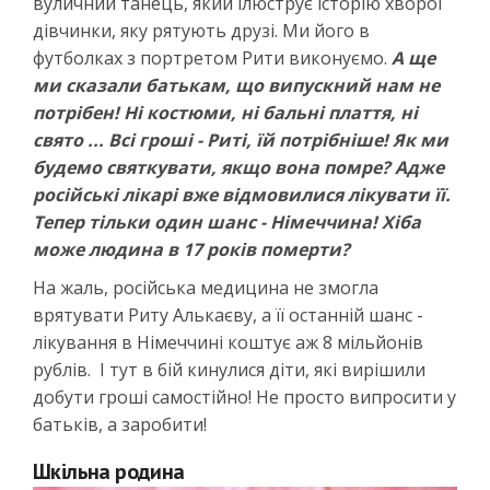
вуличний танець, який ілюструє історію хворої
дівчинки, яку рятують друзі. Ми його в
футболках з портретом Рити виконуємо.
А ще
ми сказали батькам, що випускний нам не
потрібен! Ні костюми, ні бальні плаття, ні
свято ... Всі гроші - Риті, їй потрібніше! Як ми
будемо святкувати, якщо вона помре? Адже
російські лікарі вже відмовилися лікувати її.
Тепер тільки один шанс - Німеччина! Хіба
може людина в 17 років померти?
На жаль, російська медицина не змогла
врятувати Риту Алькаєву, а її останній шанс -
лікування в Німеччині коштує аж 8 мільйонів
рублів. І тут в бій кинулися діти, які вирішили
добути гроші самостійно! Не просто випросити у
батьків, а заробити!
Шкільна родина