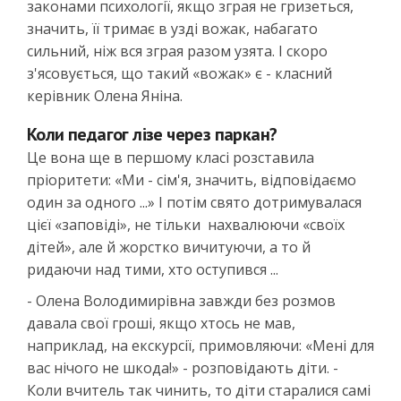
законами психології, якщо зграя не гризеться,
значить, її тримає в узді вожак, набагато
сильний, ніж вся зграя разом узята. І скоро
з'ясовується, що такий «вожак» є - класний
керівник Олена Яніна.
Коли педагог лізе через паркан?
Це вона ще в першому класі розставила
пріоритети: «Ми - сім'я, значить, відповідаємо
один за одного ...» І потім свято дотримувалася
цієї «заповіді», не тільки нахвалюючи «своїх
дітей», але й жорстко вичитуючи, а то й
ридаючи над тими, хто оступився ...
- Олена Володимирівна завжди без розмов
давала свої гроші, якщо хтось не мав,
наприклад, на екскурсії, примовляючи: «Мені для
вас нічого не шкода!» - розповідають діти. -
Коли вчитель так чинить, то діти старалися самі