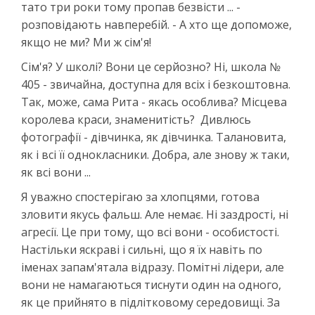
тато три роки тому пропав безвісти ... -
розповідають навперебій. - А хто ще допоможе,
якщо не ми? Ми ж сім'я!
Сім'я? У школі? Вони це серйозно? Ні, школа №
405 - звичайна, доступна для всіх і безкоштовна.
Так, може, сама Рита - якась особлива? Місцева
королева краси, знаменитість? Дивлюсь
фотографії - дівчинка, як дівчинка. Талановита,
як і всі її однокласники. Добра, але знову ж таки,
як всі вони ...
Я уважно спостерігаю за хлопцями, готова
зловити якусь фальш. Але немає. Ні заздрості, ні
агресії. Це при тому, що всі вони - особистості.
Настільки яскраві і сильні, що я їх навіть по
іменах запам'ятала відразу. Помітні лідери, але
вони не намагаються тиснути один на одного,
як це прийнято в підлітковому середовищі. За