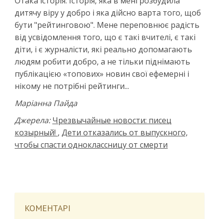
Отака історія. Історія, яка в мені розбудила
дитячу віру у добро і яка дійсно варта того, щоб
бути "рейтинговою". Мене переповнює радість
від усвідомлення того, що є такі вчителі, є такі
діти, і є журналісти, які реально допомагають
людям робити добро, а не тільки піднімають
публікацією «топових» новин свої ефемерні і
нікому не потрібні рейтинги...
Маріанна Пайда
Джерела:
Чрезвычайные новости: писец
козырный!
,
Дети отказались от выпускного,
чтобы спасти одноклассницу от смерти
КОМЕНТАРІ