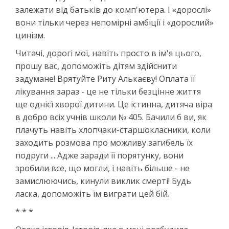
залежати від батьків до комп'ютера. І «дорослі»
вони тільки через непомірні амбіції і «дорослий»
цинізм.
Читачі, дорогі мої, навіть просто в ім'я цього,
прошу вас, допоможіть дітям здійснити
задумане! Врятуйте Риту Алькаєву! Оплата її
лікування зараз - це не тільки безцінне життя
ще однієї хворої дитини. Це істинна, дитяча віра
в добро всіх учнів школи № 405. Бачили б ви, як
плачуть навіть хлопчаки-старшокласники, коли
заходить розмова про можливу загибель їх
подруги ... Адже заради її порятунку, вони
зробили все, що могли, і навіть більше - не
замислюючись, кинули виклик смерті! Будь
ласка, допоможіть їм виграти цей бій.
* * *