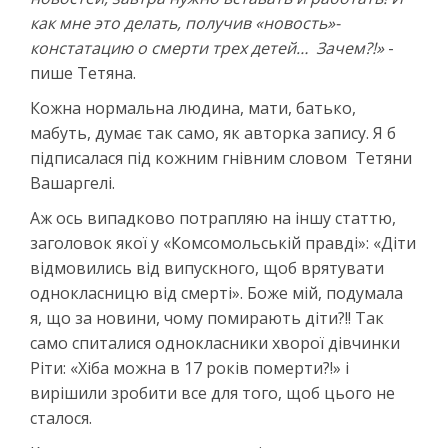
как мне это делать, получив «новость»-
констатацию о смерти трех детей… Зачем?!»
-
пише Тетяна.
Кожна нормальна людина, мати, батько,
мабуть, думає так само, як авторка запису. Я б
підписалася під кожним гнівним словом Тетяни
Вашаргелі.
Аж ось випадково потрапляю на іншу статтю,
заголовок якої у «Комсомольській правді»: «Діти
відмовились від випускного, щоб врятувати
однокласницю від смерті». Боже мій, подумала
я, що за новини, чому помирають діти?!! Так
само спиталися однокласники хворої дівчинки
Ріти: «Хіба можна в 17 років померти?!» і
вирішили зробити все для того, щоб цього не
сталося.