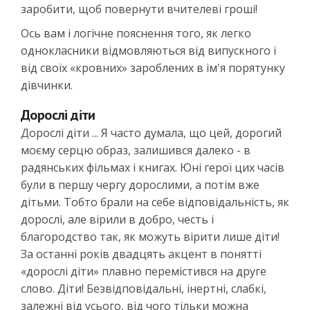
заробити, щоб повернути вчителеві гроші!
Ось вам і логічне пояснення того, як легко
однокласники відмовляються від випускного і
від своїх «кровних» зароблених в ім'я порятунку
дівчинки.
Дорослі діти
Дорослі діти ... Я часто думала, що цей, дорогий
моєму серцю образ, залишився далеко - в
радянських фільмах і книгах. Юні герої цих часів
були в першу чергу дорослими, а потім вже
дітьми. Тобто брали на себе відповідальність, як
дорослі, але вірили в добро, честь і
благородство так, як можуть вірити лише діти!
За останні років двадцять акцент в понятті
«дорослі діти» плавно перемістився на друге
слово. Діти! Безвідповідальні, інертні, слабкі,
залежні від усього, від чого тільки можна