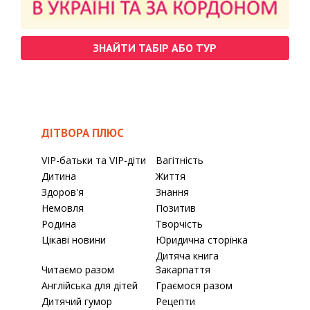
ЗНАЙТИ ТАБІР АБО ТУР
ДІТВОРА ПЛЮС
VIP-батьки та VIP-діти
Вагітність
Дитина
Життя
Здоров'я
Знання
Немовля
Позитив
Родина
Творчість
Цікаві новини
Юридична сторінка
Дитяча книга
Читаємо разом
Закарпаття
Англійська для дітей
Граємося разом
Дитячий гумор
Рецепти