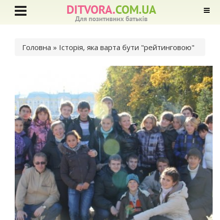
Ви є тут
Головна
» Історія, яка варта бути "рейтинговою"