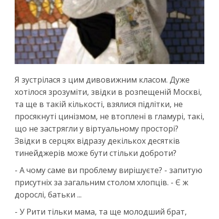
Я зустрілася з цим дивовижним класом. Дуже
хотілося зрозуміти, звідки в розпещеній Москві,
та ще в такій кількості, взялися підлітки, не
просякнуті цинізмом, не втоплені в гламурі, такі,
що не застрягли у віртуальному просторі?
Звідки в серцях відразу декількох десятків
тинейджерів може бути стільки доброти?
- А чому саме ви проблему вирішуєте? - запитую
присутніх за загальним столом хлопців. - Є ж
дорослі, батьки ...
- У Рити тільки мама, та ще молодший брат,