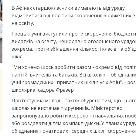
В Афінах старшокласники вимагають від уряду
відмовитися від політики скорочення бюджетних 
на освіту.
Грецькі учні виступили проти скорочення бюджет
видатків на освіту, нещодавно оголошеного урядо
зокрема, проти збільшення кількості класів та об'
шкіл.
"Ми хочемо щось зробити разом - окремо від полі
партій, вчителів та батьків. Всі школярі - об'єдналис
учні громадських і приватних шкіл з усіх Афін", - ро
школярка Ісадора Фразер.
Протестуюча молодь також обурена тим, що цього
школах не вистачає підручників. Міністерство
запропонувало робити ксерокопії навчальних посі
або роздавати дітям компакт-диски. У планах уряд
об'єднання початкових і середніх шкіл і скорочення