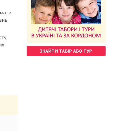
имати
чень
сту,
их
ЗНАЙТИ ТАБІР АБО ТУР