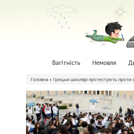
Вагітність
Немовля
Д
Ви є тут
Головна
» Грецькі школярі протестують проти 