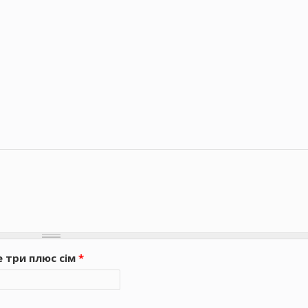
е три плюс сім
*