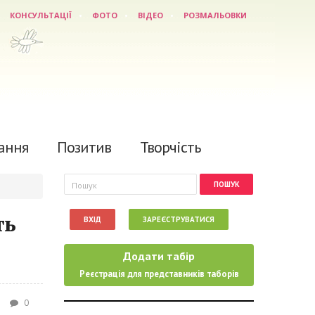
КОНСУЛЬТАЦІЇ
ФОТО
ВІДЕО
РОЗМАЛЬОВКИ
ання
Позитив
Творчість
Пошукова форма
Пошук
ть
ВХІД
ЗАРЕЄСТРУВАТИСЯ
Додати табір
Реєстрація для представників таборів
0