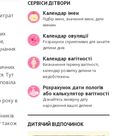
СЕРВІСИ ДІТВОРИ
Календар імен
витрат
Підбір імені, значення імені, дати
іменин
них
Календар овуляції
м,
Розрахунок сприятливих для зачаття
дитини днів
єднання
Календар вагітності
Визначення терміну вагітності,
тичних
календар розвитку дитини та
я. Тут
медобстежень
зповіла
Розрахунок дати пологів
або калькулятор вагітності
Дізнайтесь імовірну дату
 року в
народження вашої дитини
бників
у також
ДИТЯЧИЙ ВІДПОЧИНОК