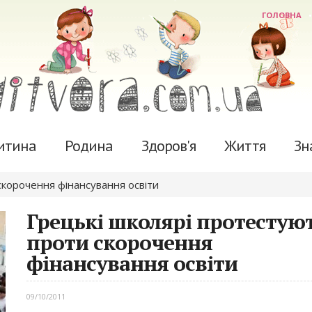
ГОЛОВНА
итина
Родина
Здоров'я
Життя
Зн
скорочення фінансування освіти
Грецькі школярі протестую
проти скорочення
фінансування освіти
09/10/2011