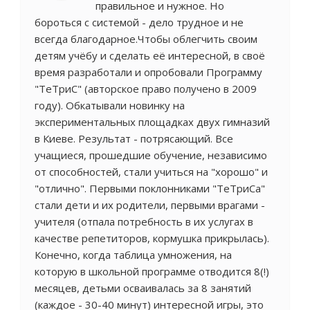
правильное и нужное. Но
бороться с системой - дело трудное и не
всегда благодарное.Чтобы облегчить своим
детям учёбу и сделать её интересной, в своё
время разработали и опробовали Программу
"ТеТриС" (авторское право получено в 2009
году). Обкатывали новинку на
экспериментальных площадках двух гимназий
в Киеве. Результат - потрясающий. Все
учащиеся, прошедшие обучение, независимо
от способностей, стали учиться на "хорошо" и
"отлично". Первыми поклонниками "ТеТриСа"
стали дети и их родители, первыми врагами -
учителя (отпала потребность в их услугах в
качестве репетиторов, кормушка прикрылась).
Конечно, когда таблица умножения, на
которую в школьной программе отводится 8(!)
месяцев, детьми осваивалась за 8 занятий
(каждое - 30-40 минут) интересной игры, это