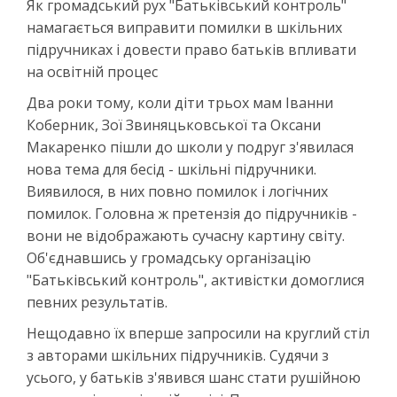
Як громадський рух "Батьківський контроль"
намагається виправити помилки в шкільних
підручниках і довести право батьків впливати
на освітній процес
Два роки тому, коли діти трьох мам Іванни
Коберник, Зої Звиняцьковської та Оксани
Макаренко пішли до школи у подруг з'явилася
нова тема для бесід - шкільні підручники.
Виявилося, в них повно помилок і логічних
помилок. Головна ж претензія до підручників -
вони не відображають сучасну картину світу.
Об'єднавшись у громадську організацію
"Батьківський контроль", активістки домоглися
певних результатів.
Нещодавно їх вперше запросили на круглий стіл
з авторами шкільних підручників. Судячи з
усього, у батьків з'явився шанс стати рушійною