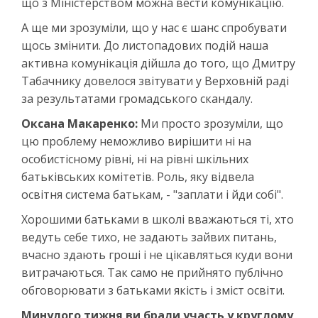
що з Міністерством можна вести комунікацію.
А ще ми зрозуміли, що у нас є шанс спробувати
щось змінити. До листопадових подій наша
активна комунікація дійшла до того, що Дмитру
Табачнику довелося звітувати у Верховній раді
за результатами громадського скандалу.
Оксана Макаренко:
Ми просто зрозуміли, що
цю проблему неможливо вирішити ні на
особистісному рівні, ні на рівні шкільних
батьківських комітетів. Роль, яку відвела
освітня система батькам, - "заплати і йди собі".
Хорошими батьками в школі вважаються ті, хто
ведуть себе тихо, не задають зайвих питань,
вчасно здають гроші і не цікавляться куди вони
витрачаються. Так само не прийнято публічно
обговорювати з батьками якість і зміст освіти.
Минулого тижня ви брали участь у круглому