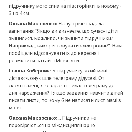
підручнику мого сина на півсторінки, в новому -
3 на 4 см.
Оксана Макаренко:
На зустрічі я задала
запитання: "Якщо ви визнаєте, що сучасні діти
змінилися, можливо, чи змінити підручники?
Наприклад, використовувати електронні?". Нам
пообіцяли відсканувати їх до вересня і
розмістити на сайті Міносвіти.
Іванна Коберник:
У підручнику, який мені
дістався, онук шле телеграму дідусеві. От
скажіть мені, хто зараз посилає телеграму до
дня народження? І якщо завдання навчити дітей
писати листи, то чому б не написати лист мамі з
моря.
Оксана Макаренко:
... Підручники не
перевіряються на міждисциплінарне