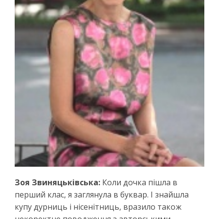
Зоя Звиняцьківська:
Коли дочка пішла в
перший клас, я заглянула в буквар. І знайшла
купу дурниць і нісенітниць, вразило також