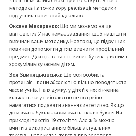
з нею неможливо. Нам просто кажуть: у нас є
методика і з точки зору реалізації методики
підручник написаний ідеально.
Оксана Макаренко:
Що ми можемо на це
відповісти? У нас немає завдання, щоб наші діти
вивчили вашу методику. Навпаки, це підручник
повинен допомогти дітям вивчити профільний
предмет. Для цього він повинен бути корисним і
зрозумілим сучасним дітям.
Зоя Звиняцьківська:
Ще моя особиста
претензія - вони абсолютно вільно поводяться з
часом учнів. На їх думку, у дітей є нескінченна
кількість часу і абсолютно не потрібно
намагатися подавати знання синтетично. Якщо
діти вчать букви - вони вчать тільки букви. На
прикладі текстів 19 століття. Але ж їх можна
вчити з використанням більш актуальних
текстів - наприклад, текстів про аеропорт,