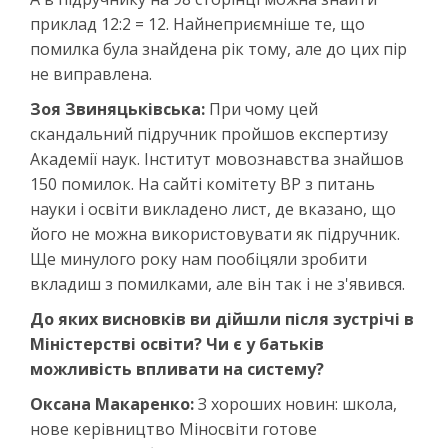
приклад 12:2 = 12. Найнеприємніше те, що
помилка була знайдена рік тому, але до цих пір
не виправлена.
Зоя Звиняцьківська:
При чому цей
скандальний підручник пройшов експертизу
Академії наук. Інститут мовознавства знайшов
150 помилок. На сайті комітету ВР з питань
науки і освіти викладено лист, де вказано, що
його не можна використовувати як підручник.
Ще минулого року нам пообіцяли зробити
вкладиш з помилками, але він так і не з'явився.
До яких висновків ви дійшли після зустрічі в
Міністерстві освіти? Чи є у батьків
можливість впливати на систему?
Оксана Макаренко:
З хороших новин: школа,
нове керівництво Міносвіти готове