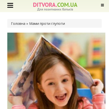
Ви є тут
Головна
» Мами проти глупоти