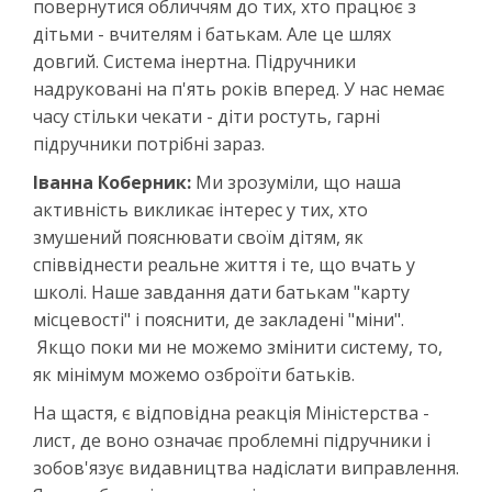
повернутися обличчям до тих, хто працює з
дітьми - вчителям і батькам. Але це шлях
довгий. Система інертна. Підручники
надруковані на п'ять років вперед. У нас немає
часу стільки чекати - діти ростуть, гарні
підручники потрібні зараз.
Іванна Коберник:
Ми зрозуміли, що наша
активність викликає інтерес у тих, хто
змушений пояснювати своїм дітям, як
співвіднести реальне життя і те, що вчать у
школі. Наше завдання дати батькам "карту
місцевості" і пояснити, де закладені "міни".
Якщо поки ми не можемо змінити систему, то,
як мінімум можемо озброїти батьків.
На щастя, є відповідна реакція Міністерства -
лист, де воно означає проблемні підручники і
зобов'язує видавництва надіслати виправлення.