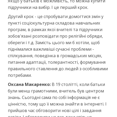
Якщо у батьків є можливість, то можна купити
підручники на вибір. І це перший крок.
Другий крок - це спробувати домогтися змін у
пункті соціокультурна складова навчальних
програм, в рамках якої вчителі та підручники
зобов'язані розповідати про релігійні обряди,
обереги і т.д. Замість цього ми б хотіли, щоб
піднімалися важливіші сучасні проблеми -
спілкування, поведінка в громадських місцях,
питання адаптації, толерантності, формування
правильного ставлення до людей з особливими
потребами.
Оксана Макаренко:
В 19 столітті, коли батьки
були менш грамотними, вчитель був центром
знань. Сьогодні сама по собі інформація не є
цінністю, тому що її можна знайти в інтернеті. І
прийшов час обговорити нові цілі і завдання
освіти. І обговорити це все-таки спільно.