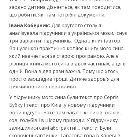
заодно дитина дізнається, як там поводитися,
що робити, які там потрібні документи.
Івана Коберник:
Для круглого столу я
аналізувала підручники з української мови. Існує
три варіанти підручників. Одна з книг (автор
Вашуленко) практично копіює книгу мого сина,
який навчається за старою програмою. Але є
різниця: книга мого сина в двох частинах, а ця в
одній. Вона в два рази важча. Тому що хтось
просто заощадив гроші. Дитяче здоров'я для
цих чиновників неважливо.
У підручнику мого сина були текст про Сергія
Бубку і текст про Київ, у новому підручники
вони відсутні. Зате там багато котиків, їжаків,
сов, голубів і в цілому природи. У підручнику
залишилися самі абстрактні ... тексти. Були
скорочені картинки. Тарасова гора в Каневі в