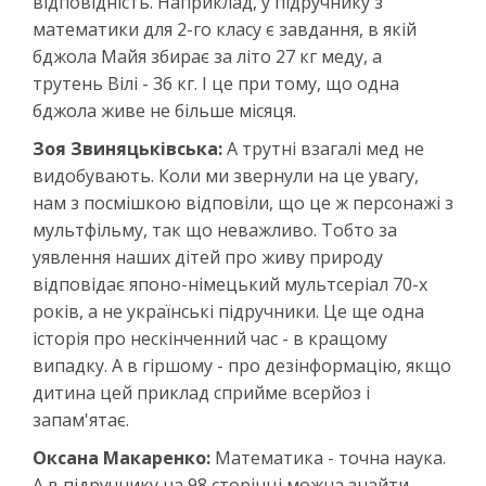
відповідність. Наприклад, у підручнику з
математики для 2-го класу є завдання, в якій
бджола Майя збирає за літо 27 кг меду, а
трутень Вілі - 36 кг. І це при тому, що одна
бджола живе не більше місяця.
Зоя Звиняцьківська:
А трутні взагалі мед не
видобувають. Коли ми звернули на це увагу,
нам з посмішкою відповіли, що це ж персонажі з
мультфільму, так що неважливо. Тобто за
уявлення наших дітей про живу природу
відповідає японо-німецький мультсеріал 70-х
років, а не українські підручники. Це ще одна
історія про нескінченний час - в кращому
випадку. А в гіршому - про дезінформацію, якщо
дитина цей приклад сприйме всерйоз і
запам'ятає.
Оксана Макаренко:
Математика - точна наука.
А в підручнику на 98 сторінці можна знайти