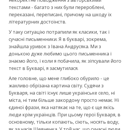
некоректне поводження з авторськими
текстами - багато з них були перероблені,
переказані, переписані, причому на шкоду їх
літературних достоїнств.
У таку ситуацію потрапили як класики, так і
сучасні письменники. Я в букварі, зокрема,
знайшла уривок з Івана Андрусяка. Ми з
донькою дуже любимо цього письменника і
знаємо його, і коли я побачила, як зіпсували його
текст в Букварі, я засмутилася.
Але головне, що мене глибоко обурило - це
жахливо обрізана картина світу. Судячи з
Букваря, на світі існує лише українське село, ні
міста, ні тим більше закордону просто немає. Ні
єдиної фрази, яка натякає на те, що є ще якісь
люди крім українців. При цьому герої Букваря, в
основному, тільки копають, сіють, носять воду,
як за часів Шевченка. У той час, що сучасні люди