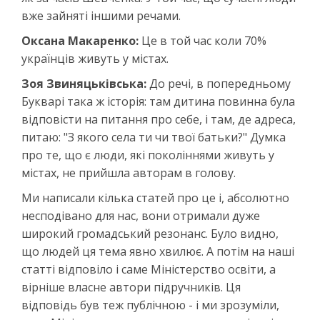
вже зайняті іншими речами.
Оксана Макаренко:
Це в той час коли 70%
українців живуть у містах.
Зоя Звиняцьківська:
До речі, в попередньому
Букварі така ж історія: там дитина повинна була
відповісти на питання про себе, і там, де адреса,
питаю: "З якого села ти чи твої батьки?" Думка
про те, що є люди, які поколіннями живуть у
містах, не прийшла авторам в голову.
Ми написали кілька статей про це і, абсолютно
несподівано для нас, вони отримали дуже
широкий громадський резонанс. Було видно,
що людей ця тема явно хвилює. А потім на наші
статті відповіло і саме Міністерство освіти, а
вірніше власне автори підручників. Ця
відповідь був теж публічною - і ми зрозуміли,