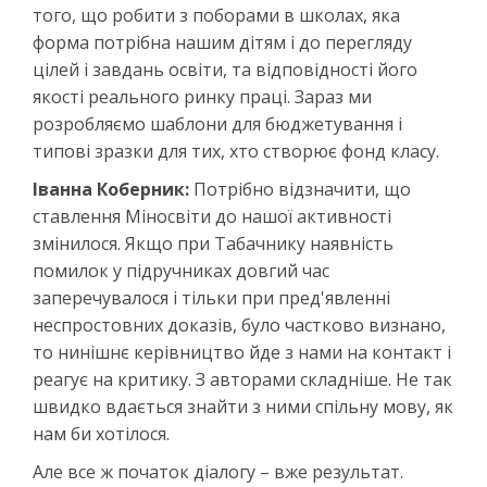
того, що робити з поборами в школах, яка
форма потрібна нашим дітям і до перегляду
цілей і завдань освіти, та відповідності його
якості реального ринку праці. Зараз ми
розробляємо шаблони для бюджетування і
типові зразки для тих, хто створює фонд класу.
Іванна Коберник:
Потрібно відзначити, що
ставлення Міносвіти до нашої активності
змінилося. Якщо при Табачнику наявність
помилок у підручниках довгий час
заперечувалося і тільки при пред'явленні
неспростовних доказів, було частково визнано,
то нинішнє керівництво йде з нами на контакт і
реагує на критику. З авторами складніше. Не так
швидко вдається знайти з ними спільну мову, як
нам би хотілося.
Але все ж початок діалогу – вже результат.