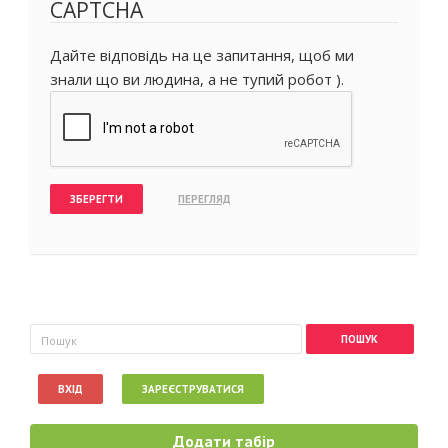
CAPTCHA
Дайте відповідь на це запитання, щоб ми
знали що ви людина, а не тупий робот ).
Пошукова форма
Пошук
ВХІД
ЗАРЕЄСТРУВАТИСЯ
Додати табір