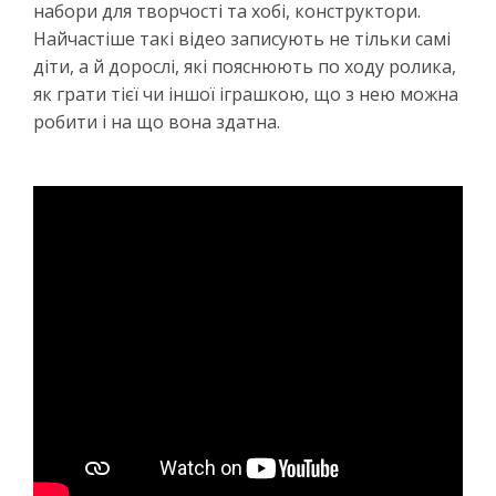
набори для творчості та хобі, конструктори.
Найчастіше такі відео записують не тільки самі
діти, а й дорослі, які пояснюють по ходу ролика,
як грати тієї чи іншої іграшкою, що з нею можна
робити і на що вона здатна.