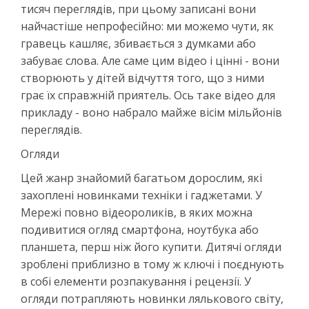
тисяч переглядів, при цьому записані вони
найчастіше непрофесійно: ми можемо чути, як
гравець кашляє, збивається з думками або
забуває слова. Але саме цим відео і цінні - вони
створюють у дітей відчуття того, що з ними
грає їх справжній приятель. Ось таке відео для
прикладу - воно набрало майже вісім мільйонів
переглядів.
Огляди
Цей жанр знайомий багатьом дорослим, які
захоплені новинками техніки і гаджетами. У
Мережі повно відеороликів, в яких можна
подивитися огляд смартфона, ноутбука або
планшета, перш ніж його купити. Дитячі огляди
зроблені приблизно в тому ж ключі і поєднують
в собі елементи розпакування і рецензії. У
огляди потрапляють новинки лялькового світу,