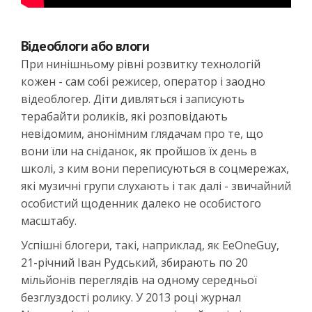
Відеоблоги або влоги
При нинішньому рівні розвитку технологій
кожен - сам собі режисер, оператор і заодно
відеоблогер. Діти дивляться і записують
терабайти роликів, які розповідають
невідомим, анонімним глядачам про те, що
вони їли на сніданок, як пройшов їх день в
школі, з ким вони переписуються в соцмережах,
які музичні групи слухають і так далі - звичайний
особистий щоденник далеко не особистого
масштабу.
Успішні блогери, такі, наприклад, як EeOneGuy,
21-річний Іван Рудський, збирають по 20
мільйонів переглядів на одному середньої
безглуздості ролику. У 2013 році журнал