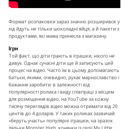
Формат розпаковки зараз значно розширився: у
хід йдуть не тільки шоколадні яйця, а й пакети з
продуктами, які мама принесла з магазину.
Ігри
Той факт, що діти грають в іграшки, нікого не
дивує. Однак сучасні діти ще й записують цей
процес на відео. Часто їм в цьому допомагають
батьки, якими, очевидно, рухає марнославство і
бажання заробити: в залежності від
популярності ролика і виду співпраці з місцем
для розміщення відео, на YouTube за кожну
тисячу переглядів відео можна отримати від 20
центів до 4 доларів. У таких роликах зазвичай
«беруть участь» популярні іграшки, на зразок
ляльки Monster High, конячки із серії My Little