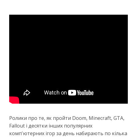
Ролики про те, як пройти Doom, Minecraft, GTA,
Fallout і десятки інших популярних
комп'ютерних ігор за день набирають по кілька