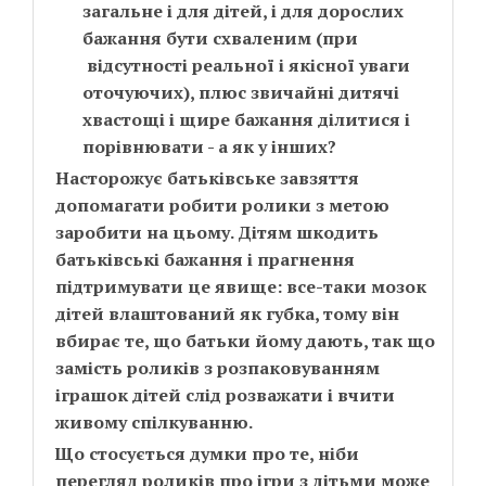
загальне і для дітей, і для дорослих
бажання бути схваленим (при
відсутності реальної і якісної уваги
оточуючих), плюс звичайні дитячі
хвастощі і щире бажання ділитися і
порівнювати - а як у інших?
Насторожує батьківське завзяття
допомагати робити ролики з метою
заробити на цьому. Дітям шкодить
батьківські бажання і прагнення
підтримувати це явище: все-таки мозок
дітей влаштований як губка, тому він
вбирає те, що батьки йому дають, так що
замість роликів з розпаковуванням
іграшок дітей слід розважати і вчити
живому спілкуванню.
Що стосується думки про те, ніби
перегляд роликів про ігри з дітьми може