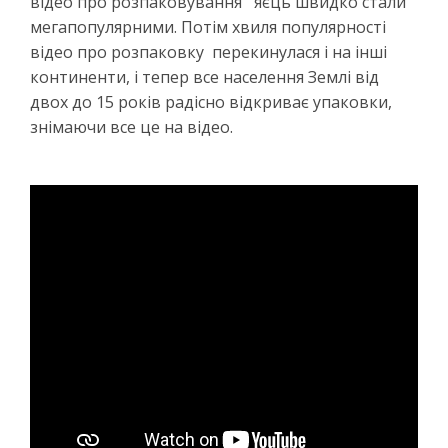
відео про розпаковування яєць швидко стали
мегапопулярними. Потім хвиля популярності
відео про розпаковку перекинулася і на інші
континенти, і тепер все населення Землі від
двох до 15 років радісно відкриває упаковки,
знімаючи все це на відео.