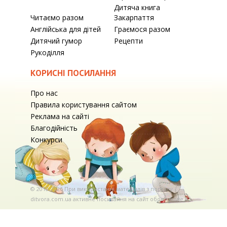
Дитяча книга
Читаємо разом
Закарпаття
Англійська для дітей
Граємося разом
Дитячий гумор
Рецепти
Рукоділля
КОРИСНІ ПОСИЛАННЯ
Про нас
Правила користування сайтом
Реклама на сайті
Благодійність
Конкурси
© 2010-2026 При використаннi матерiалiв з порталу
ditvora.com.ua активне посилання на сайт обов'язкове. .