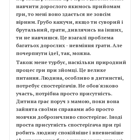
навчити дорослого якимось прийомам
гри, то мені воно здається не зовсім
вірним. Грубо кажучи, якщо ти суворий і
брутальний, грати, дивлячись на інших,
ти не навчишся. Це взагалі проблема
багатьох дорослих - невміння грати. Але
почерпнути ідеї, так, можна.
Також мене турбує, наскільки природний
процес гри при зйомці. Це велике
питання. Людина, особливо в дитинстві,
потребує спостерігачів. Не обов'язково
участь, потрібна просто присутність.
Дитина грає поруч з мамою, поки вона
зайнята своїми справами або просто
мовчки доброзичливо спостерігає. Іноді
проста присутність спостерігача при грі
робить людину спокійніше і впевненіше