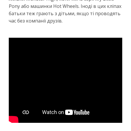
Pony або машинки Hot Wheels. Іноді в цих кліпах
батьки теж грають з дітьми, якщо ті проводять
час без компанії друзів.