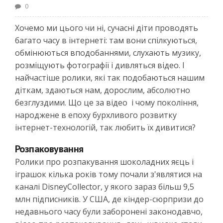
0
Хочемо ми цього чи ні, сучасні діти проводять
багато часу в інтернеті: там вони спілкуються,
обмінюються вподобаннями, слухають музику,
розміщують фотографії і дивляться відео. І
найчастіше ролики, які так подобаються нашим
діткам, здаються нам, дорослим, абсолютно
безглуздими. Що це за відео і чому покоління,
народжене в епоху бурхливого розвитку
інтернет-технологій, так любить їх дивитися?
Розпаковування
Ролики про розпакування шоколадних яєць і
іграшок кілька років тому почали з'являтися на
каналі DisneyCollector, у якого зараз більш 9,5
млн підписників. У США, де кіндер-сюрпризи до
недавнього часу були заборонені законодавчо,