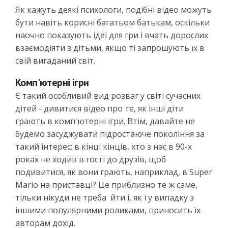
Як кажуть деякі психологи, подібні відео можуть
бути навіть корисні багатьом батькам, оскільки
наочно показують ідеї для гри і вчать дорослих
взаємодіяти з дітьми, якщо ті запрошують їх в
свій вигаданий світ.
Комп'ютерні ігри
Є такий особливий вид розваг у світі сучасних
дітей - дивитися відео про те, як інші діти
грають в комп'ютерні ігри. Втім, давайте не
будемо засуджувати підростаюче покоління за
такий інтерес: в кінці кінців, хто з нас в 90-х
роках не ходив в гості до друзів, щоб
подивитися, як вони грають, наприклад, в Super
Mario на приставці? Це приблизно те ж саме,
тільки нікуди не треба йти і, як і у випадку з
іншими популярними роликами, приносить їх
авторам дохід.