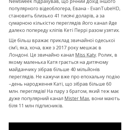
Newsweek підрахував, що річний дохід іншого
популярного відеоблогера, Евана - EvanTubeHD,
становить близько 41 тисячі доларів, а за
сумарною кількістю переглядів його канал йде
далеко попереду кліпів Кеті Перрі разом узятих.
Ще більш вражає приклад звичайної одеської
сім’ї, яка, хоча, вже з 2017 року мешкає в
Лондоні. Це звичайно канал
Miss Katy
. Ролик, в
якому маленька Катя грається на дитячому
майданчику зібрав більше 40 мільйонів
переглядів. Не кажучи вже про епохальну подію
–день народження Каті, що зібрав більше 60
млн. переглядів! На пару з братом, який теж має
дуже популярний канал
Mister Max
, вони мають
біля 11 млн підписників.