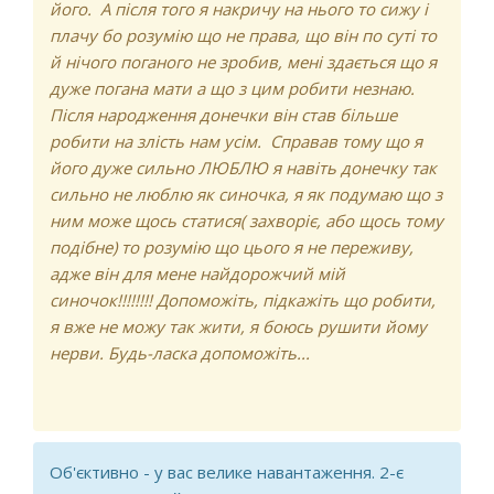
його. А після того я накричу на нього то сижу і
плачу бо розумію що не права, що він по суті то
й нічого поганого не зробив, мені здається що я
дуже погана мати а що з цим робити незнаю.
Після народження донечки він став більше
робити на злість нам усім. Справав тому що я
його дуже сильно ЛЮБЛЮ я навіть донечку так
сильно не люблю як синочка, я як подумаю що з
ним може щось статися( захворіє, або щось тому
подібне) то розумію що цього я не переживу,
адже він для мене найдорожчий мій
синочок!!!!!!!! Допоможіть, підкажіть що робити,
я вже не можу так жити, я боюсь рушити йому
нерви. Будь-ласка допоможіть...
Об'єктивно - у вас велике навантаження. 2-є