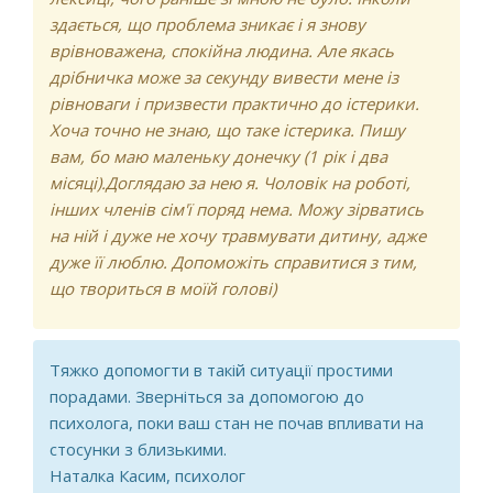
здається, що проблема зникає і я знову
врівноважена, спокійна людина. Але якась
дрібничка може за секунду вивести мене із
рівноваги і призвести практично до істерики.
Хоча точно не знаю, що таке істерика. Пишу
вам, бо маю маленьку донечку (1 рік і два
місяці).Доглядаю за нею я. Чоловік на роботі,
інших членів сім'ї поряд нема. Можу зірватись
на ній і дуже не хочу травмувати дитину, адже
дуже її люблю. Допоможіть справитися з тим,
що твориться в моїй голові)
Тяжко допомогти в такій ситуації простими
порадами. Зверніться за допомогою до
психолога, поки ваш стан не почав впливати на
стосунки з близькими.
Наталка Касим, психолог