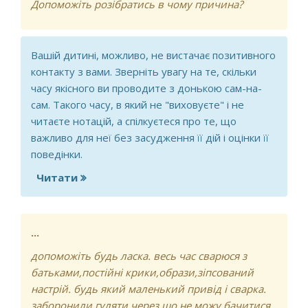
Допоможіть розібратись в чому причина?
Вашій дитині, можливо, не вистачає позитивного
контакту з вами. Зверніть увагу на те, скільки
часу якісного ви проводите з донькою сам-на-
сам. Такого часу, в який не "виховуєте" і не
читаєте нотацій, а спілкуєтеся про те, що
важливо для неї без засудження її дій і оцінки її
поведінки.
Читати
про Дитячі істерики
...
допоможіть будь ласка. весь час сварюся з
батьками,постійні крики,образи,зіпсований
настрій. будь який маленький привід і сварка.
заборонили гуляти,через що не можу бачитися