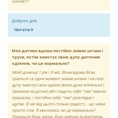
контакт?
Доброго дня.
Читати
про ...
Моя дитина вдома постійно знімає штани і
труси, потім замотує свою дупу дитячим
одіялом, чи це нормально?
Моїй донечці 1 рік і 9 міс. Вона вдома бігає,
грається і в один момент знімає штани і на голу
дупу замотує своє одіяло (воно дуже м'ягеньке і
приємне на дотик) або гладить себе "там" мякою
іграшкою, і постійно себе "там" розглядає і
щупає. В неї від цього стільки радості... що нема
просто слів. Я хвилююсь чи це нормально?
Порадьте будь ласка, буду вдячна за відповідь.