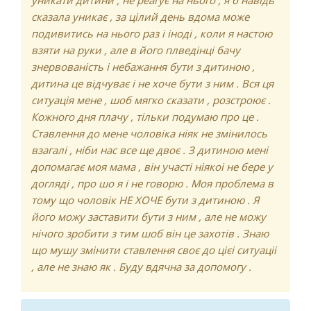
уникати дитини , не реагує на нього , я б навідь
сказала уникає , за цілий день вдома може
подивитись на нього раз і іноді , коли я настою
взяти на руки , але в його плведінці бачу
знервованість і небажання бути з дитиною ,
дитина це відчуває і не хоче бути з ним . Вся ця
ситуація мене , шоб мягко сказати , розстроює .
Кожного дня плачу , тільки подумаю про це .
Ставлення до мене чоловіка ніяк не змінилось
взагалі , ніби нас все ще двоє . З дитиною мені
допомагає моя мама , він участі ніякоі не бере у
догляді , про шо я і не говорю . Моя проблема в
тому що чоловік НЕ ХОЧЕ бути з дитиною . Я
його можу заставити бути з ним , але не можу
нічого зробити з тим шоб він це захотів . Знаю
що мушу змінити ставлення своє до цієі ситуаціі
, але не знаю як . Буду вдячна за допомогу .