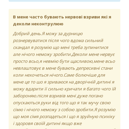
В мене часто бувають нервові взриви які я
деколи неконтрулюю
Добрий день.Я можу за дурницю
рознервуватися після чого вдома сильний
скандал я розумію що мені треба зупинитися
але нічого неможу зробити.Деколи мене нервує
просто всьо,я невмію бути щасливою,мене всьо
невлаштовує в мене бувають депресивні стани
коли нехочеться нічого.Саме болючіше для
мене це то шо я зриваюся на дворічній дитині я
можу вдарити її сильно кричати я багато чого їй
забороняю.після взривів мені дуже погано
опускаються руки від того що я так мучу свою
сімю і нічого неможу з собою зробити.Я розумію
що моя сімя розпадеться і що я зруйную психіку
і здоровя своїй дитині якщо вже