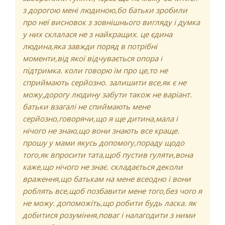
з дорогою мені людиною,бо батьки зробили
про неї висновок з зовнішнього вигляду і думка
у них склалася не з найкращих. це єдина
людина,яка завжди поряд в потрібні
моменти,від якої відчувається опора і
підтримка. коли говорю їм про це,то не
сприймають серйозно. залишити все,як є не
можу,дорогу людину забути також не варіант.
батьки взагалі не спиймають мене
серйозно,говорячи,що я ще дитина,мала і
нічого не знаю,що вони знають все краще.
прошу у мами якусь допомогу,пораду щодо
того,як впросити тата,щоб пустив гуляти,вона
каже,що нічого не знає. складається деколи
враження,що батькам на мене всеодно і вони
роблять все,щоб позбавити мене того,без чого я
не можу. допоможіть,що робити будь ласка. як
добитися розуміння,поваг і налагодити з ними