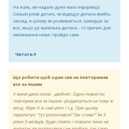
На жаль, ви надали дуже мало інформації.
Скільки років дитині, чи відвідує дитина якийсь
заклад, в цілому як розвивається. Швидше за
все, якщо це маленька дитина - то причин для
хвилювання нема і пройде саме
Читати
про Чому мій син постійно каже нема
часу?
Що робити щоб один син не повторював
все за іншим
У мене двоє синів - двійнят. Один повністю
повторює все за іншим -роздягається на тому ж
місці, бере ті ж самі речі і т.д. При цьому
перепитує: "тут розпочався? Так стояв?" Їм 3
роки 5 місяців. Буде стояти і плакати поки не
випитає де розпочався і не зробить так само.