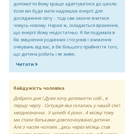
допомогти йому краще адаптуватися до школи.
Коли він буде мати надлишок енергії для
дослідження світу - тоді сам захоче вчитися
чомусь новому. Наразі ж, складається враження,
що енергії йому недостатньо. Я би подумала в
бік зміцнення родинних стосунків і зниження
очікувань від вас, в бік більшого прийняття того,
що дитина робить і як живе.
Читати
про Дитина постійно чимось не
задоволена
байдужість чоловіка
Доброго дня ! Дуже хочу допомогти собі , в
першу чергу . Ситуація яка склалась у нашій сім'і
неоднозначна . У шлюбі 4 роки , 4 місяці тому
ми стали батьками довгоочікуваноі дитини .
Але з часом чоловік , десь через місяць став