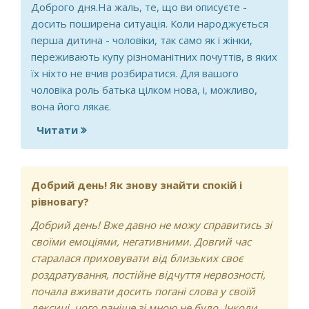
Доброго дня.На жаль, те, що ви описуєте -
досить поширена ситуація. Коли народжується
перша дитина - чоловіки, так само як і жінки,
переживають купу різноманітних почуттів, в яких
їх ніхто не вчив розбиратися. Для вашого
чоловіка роль батька цілком нова, і, можливо,
вона його лякає.
Читати
про байдужість чоловіка
Добрий день! Як знову знайти спокій і
рівновагу?
Добрий день! Вже давно не можу справитись зі
своїми емоціями, негативними. Довгий час
старалася приховувати від близьких своє
роздратування, постійне відчуття нервозності,
почала вживати досить погані слова у своїй
лексиці, чого раніше зі мною не було. Інколи