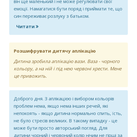
він ще маленький і не може регулювати свої
емоції. Намагатися бути поряд і приймати те, що
син переживає розлуку з батьком.
Читати
про Що робити з дитиною яка весь час
і за будь-якого приводу плаче?
Розшифрувати дитячу аплікацію
Дитина зробила аплікацію вази. Ваза - чорного
кольору, а на ній і під нею червоні хрести. Мене
це привожить.
Доброго дня. З аплікацією і вибором кольорів
проблем нема, якщо нема інших речей, які
непокоять - якщо дитина нормально спить, їсть,
не було стресів великих. В такому випадку - це
може бути просто авторський погляд. Для
дитини чорний і червоний колір нічим не гірші за