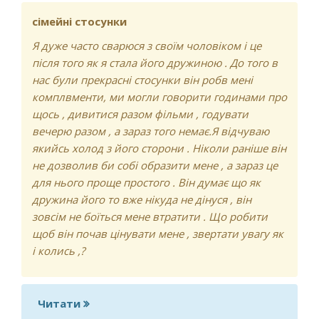
сімейні стосунки
Я дуже часто сварюся з своїм чоловіком і це
після того як я стала його дружиною . До того в
нас були прекрасні стосунки він робв мені
комплвменти, ми могли говорити годинами про
щось , дивитися разом фільми , годувати
вечерю разом , а зараз того немає.Я відчуваю
якийсь холод з його сторони . Ніколи раніше він
не дозволив би собі образити мене , а зараз це
для нього проще простого . Він думає що як
дружина його то вже нікуда не дінуся , він
зовсім не боїться мене втратити . Що робити
щоб він почав цінувати мене , звертати увагу як
і колись ,?
Читати
про сімейні стосунки