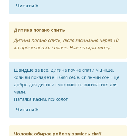
Читати
про Добрий день! Як знову знайти
спокій і рівновагу?
Дитина погано спить
Дитина погано спить, після засинання через 10
хв просинається і плаче. Нам чотири місяці.
Швидше за все, дитина почне спати міцніше,
коли ви покладете її біля себе. Спільний сон - це
добре для дитини і можливість висипатися для
мами.
Наталка Касим, психолог
Читати
про Дитина погано спить
Чоловік обирає роботу замість сім'ї