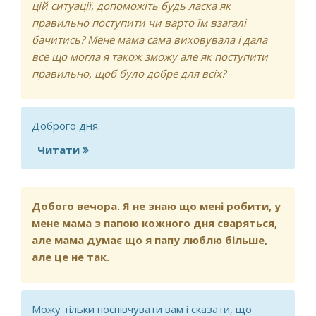
цій ситуації, допоможіть будь ласка як
правильно поступити чи варто їм взагалі
бачитись? Мене мама сама виховувала і дала
все що могла я також зможу але як поступити
правильно, щоб було добре для всіх?
Доброго дня.
Читати
про Чи варто батькові підтримувати
зв'язок з дитиною?
Добого вечора. Я не знаю що мені робити, у
мене мама з папою кожного дня сваряться,
але мама думає що я папу люблю більше,
але це не так.
Можу тільки поспівчувати вам і сказати, що