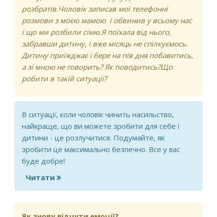
розбратів.Чоловік записав мої телефонні
розмови з моєю мамою і обвинив у всьому нас
і що ми розбили сімю.Я поїхала від нього,
забравши дитину, і вже місяць не спілкуємось.
Дитину приїжджає і бере на пів дня побавитись,
а зі мною не говорить? Як поводитись?Що
робити в такій ситуації?
В ситуації, коли чоловік чинить насильство,
найкраще, що ви можете зробити для себе і
дитини - це розлучитися. Подумайте, як
зробити це максимально безпечно. Все у вас
буде добре!
Читати
про сімейні стосунки
Як знову відчути емоції?