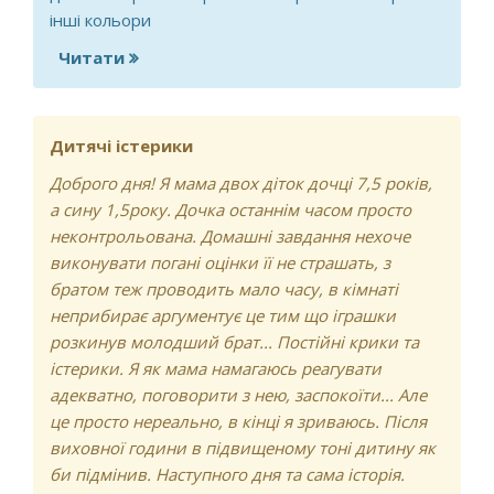
інші кольори
Читати
про Розшифрувати дитячу аплікацію
Дитячі істерики
Доброго дня! Я мама двох діток дочці 7,5 років,
а сину 1,5року. Дочка останнім часом просто
неконтрольована. Домашні завдання нехоче
виконувати погані оцінки її не страшать, з
братом теж проводить мало часу, в кімнаті
неприбирає аргументує це тим що іграшки
розкинув молодший брат... Постійні крики та
істерики. Я як мама намагаюсь реагувати
адекватно, поговорити з нею, заспокоїти... Але
це просто нереально, в кінці я зриваюсь. Після
виховної години в підвищеному тоні дитину як
би підмінив. Наступного дня та сама історія.