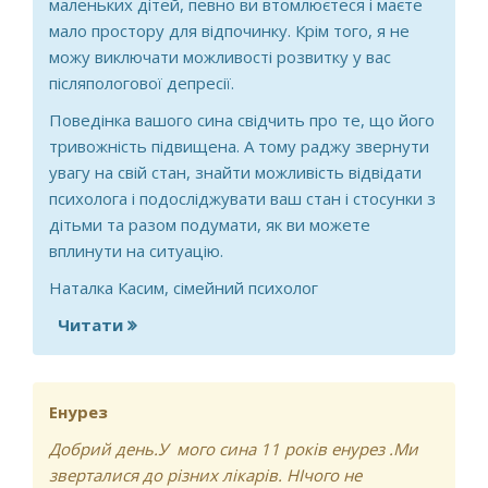
маленьких дітей, певно ви втомлюєтеся і маєте
мало простору для відпочинку. Крім того, я не
можу виключати можливості розвитку у вас
післяпологової депресії.
Поведінка вашого сина свідчить про те, що його
тривожність підвищена. А тому раджу звернути
увагу на свій стан, знайти можливість відвідати
психолога і подосліджувати ваш стан і стосунки з
дітьми та разом подумати, як ви можете
вплинути на ситуацію.
Наталка Касим, сімейний психолог
Читати
про Проблема: я постійно зриваюся і
кричу на синочка після народження
донечки
Енурез
Добрий день.У мого сина 11 років енурез .Ми
зверталися до різних лікарів. НІчого не