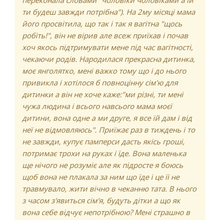
переконала словами "чоловіки чоловіками а їй
ти будеш завжди потрібна"). На 2му місяці мама
його просвітила, що так і так я вагітна "щось
робіть!", він не вірив але всеж приїхав і почав
хоч якось підтримувати мене під час вагітності,
чекаючи родів. Народилася прекрасна дитинка,
моє янголятко, мені важко тому що і до нього
привикла і хотілося б повноцінну сім'ю для
дитинки а він не хоче каже:"ми різні, ти мені
чужа людина і всього навсього мама моєї
дитини, вона одне а ми друге, я все їй дам і від
неї не відмовляюсь". Приїжає раз в тиждень і то
не завжди, купує памперси дасть якісь гроші,
потримає трохи на руках і їде. Вона маленька
ще нічого не розуміє але як підросте я боюсь
щоб вона не плакала за ним що їде і це її не
травмувало, жити вічно в чеканню тата. В нього
з часом з'явиться сім'я, будуть дітки а що як
вона себе відчує непотрібною? Мені страшно в