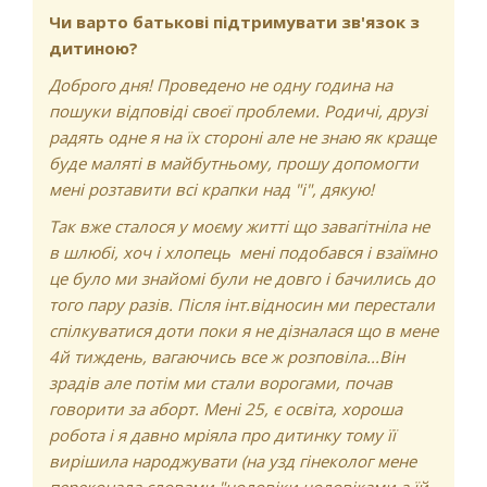
Чи варто батькові підтримувати зв'язок з
дитиною?
Доброго дня! Проведено не одну година на
пошуки відповіді своєї проблеми. Родичі, друзі
радять одне я на їх стороні але не знаю як краще
буде маляті в майбутньому, прошу допомогти
мені розтавити всі крапки над "і", дякую!
Так вже сталося у моєму житті що завагітніла не
в шлюбі, хоч і хлопець мені подобався і взаїмно
це було ми знайомі були не довго і бачились до
того пару разів. Після інт.відносин ми перестали
спілкуватися доти поки я не дізналася що в мене
4й тиждень, вагаючись все ж розповіла...Він
зрадів але потім ми стали ворогами, почав
говорити за аборт. Мені 25, є освіта, хороша
робота і я давно мріяла про дитинку тому її
вирішила народжувати (на узд гінеколог мене