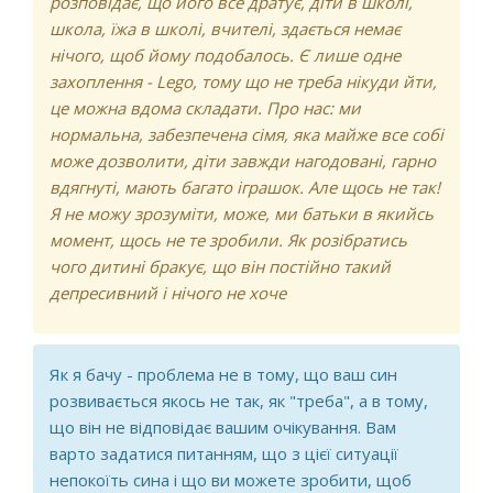
розповідає, що його все дратує, діти в школі,
школа, їжа в школі, вчителі, здається немає
нічого, щоб йому подобалось. Є лише одне
захоплення - Lego, тому що не треба нікуди йти,
це можна вдома складати. Про нас: ми
нормальна, забезпечена сімя, яка майже все собі
може дозволити, діти завжди нагодовані, гарно
вдягнуті, мають багато іграшок. Але щось не так!
Я не можу зрозуміти, може, ми батьки в якийсь
момент, щось не те зробили. Як розібратись
чого дитині бракує, що він постійно такий
депресивний і нічого не хоче
Як я бачу - проблема не в тому, що ваш син
розвивається якось не так, як "треба", а в тому,
що він не відповідає вашим очікування. Вам
варто задатися питанням, що з цієї ситуації
непокоїть сина і що ви можете зробити, щоб