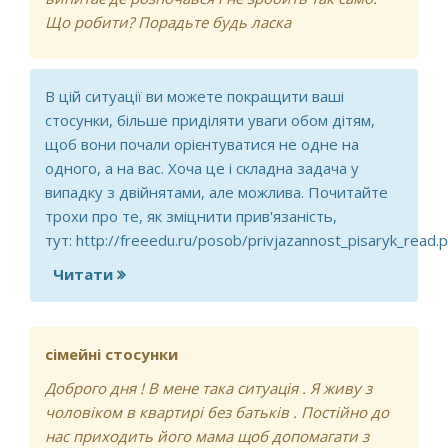
Що робити? Порадьте будь ласка
В цій ситуації ви можете покращити ваші
стосунки, більше приділяти уваги обом дітям,
щоб вони почали орієнтуватися не одне на
одного, а на вас. Хоча це і складна задача у
випадку з двійнятами, але можлива. Почитайте
трохи про те, як зміцнити прив'язаність,
тут:
http://freeedu.ru/posob/privjazannost_pisaryk_read.p
Читати
про Що робити щоб один син не
повторював все за іншим
сімейні стосунки
Доброго дня ! В мене така ситуація . Я живу з
чоловіком в квартирі без батьків . Постійно до
нас приходить його мама щоб допомагати з