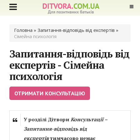
Ви є тут
Головна
»
Запитання-відповідь від експертів
»
Сімейна психологія
Запитання-відповідь від
експертів - Сімейна
психологія
ОТРИМАТИ КОНСУЛЬТАЦІЮ
У розділі Дітвори
Консультації –
Запитання-відповідь від
експертів
тимчасово немає