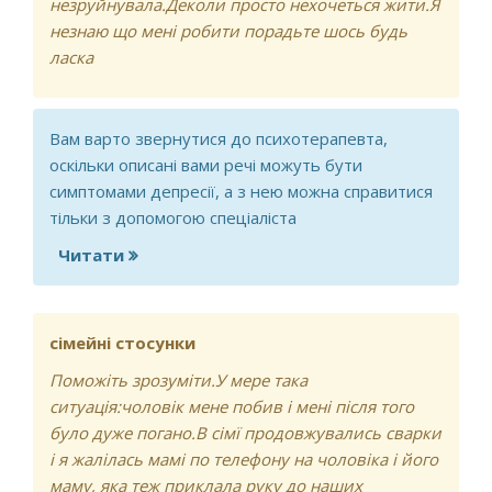
незруйнувала.Деколи просто нехочеться жити.Я
незнаю що мені робити порадьте шось будь
ласка
Вам варто звернутися до психотерапевта,
оскiльки описанi вами речi можуть бути
симптомами депресiї, а з нею можна справитися
тiльки з допомогою спецiалiста
Читати
про В мене часто бувають нервові
взриви які я деколи неконтрулюю
сімейні стосунки
Поможіть зрозуміти.У мере така
ситуація:чоловік мене побив і мені після того
було дуже погано.В сімї продовжувались сварки
і я жалілась мамі по телефону на чоловіка і його
маму, яка теж приклала руку до наших