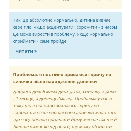
Так, це абсолютно нормально, дитина вивчає
своє тіло. Якщо акцентувати і соромити - з часом
це може вирости в проблему. Якщо нормально
сприймати - саме пройде
Читати
про Моя дитина вдома постійно знімає
штани і труси, потім замотує свою
дупу дитячим одіялом, чи це
нормально?
Проблема: я постійно зриваюся і кричу на
синочка після народження донечки
Доброго дня! Я мама двох діток, синочку 2 роки
і 1 місяць, а донечці 2місяці. Проблема у нас в
тому що я постійно зриваюся і кричу на
синочка, а після народження донечки мало того
що часу почала приділяти йому менше так ще й
більше вимагаю від нього, ще можу обзивати