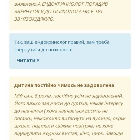
виявлено.А ЕНДОКРИННОЛОГ ПОРАДИВ
ЗВЕРНУТИСЯ ДО ПСИХОЛОГА.ЧИ Є ТУТ
ЗВ*ЯЗОК?ДЯКУЮ.
Так, ваш ендокринолог правий, вам треба
звернутися до психолога.
Читати
про Енурез
Дитина постійно чимось не задоволена
Мій син, 8 років, постійно усім не задоволений.
Його важко залучити до гуртків, немає інтересу
до навчання ( хоча навчається досить не
погано), неможливо витягнути на вулицю, окрім
школи, подихати свіжим повітрям, не хоче
відвідувати жодных вистав, кіно, цирк. Завжди