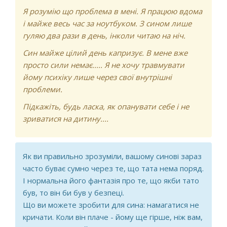
Я розумію що проблема в мені. Я працюю вдома
і майже весь час за ноутбуком. З сином лише
гуляю два рази в день, інколи читаю на ніч.
Син майже цілий день капризує. В мене вже
просто сили немає..... Я не хочу травмувати
йому психіку лише через свої внутрішні
проблеми.
Підкажіть, будь ласка, як опанувати себе і не
зриватися на дитину....
Як ви правильно зрозуміли, вашому синові зараз
часто буває сумно через те, що тата нема поряд.
І нормальна його фантазія про те, що якби тато
був, то він би був у безпеці.
Що ви можете зробити для сина: намагатися не
кричати. Коли він плаче - йому ще гірше, ніж вам,