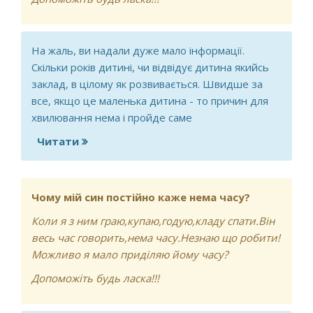
На жаль, ви надали дуже мало інформації.
Скільки років дитині, чи відвідує дитина якийсь
заклад, в цілому як розвивається. Швидше за
все, якщо це маленька дитина - то причин для
хвилювання нема і пройде саме
Читати
про Чому мій син постійно каже нема
часу?
Чому мій син постійно каже нема часу?
Коли я з ним граю,купаю,годую,кладу спати.Він
весь час говорить,нема часу.Незнаю що робити!
Можливо я мало приділяю йому часу?
Допоможіть будь ласка!!!