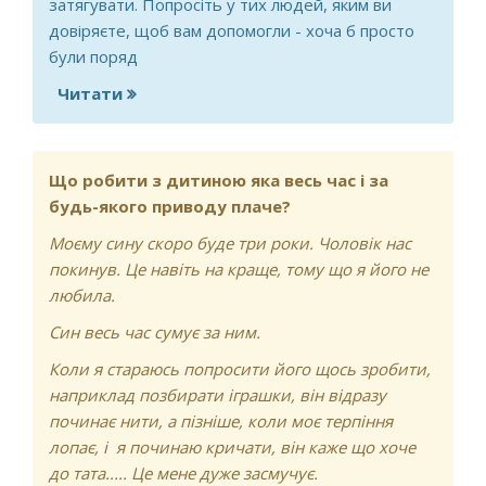
затягувати. Попросіть у тих людей, яким ви
довіряєте, щоб вам допомогли - хоча б просто
були поряд
Читати
про Як знову відчути емоції?
Що робити з дитиною яка весь час і за
будь-якого приводу плаче?
Моєму сину скоро буде три роки. Чоловік нас
покинув. Це навіть на краще, тому що я його не
любила.
Син весь час сумує за ним.
Коли я стараюсь попросити його щось зробити,
наприклад позбирати іграшки, він відразу
починає нити, а пізніше, коли моє терпіння
лопає, і я починаю кричати, він каже що хоче
до тата..... Це мене дуже засмучує.