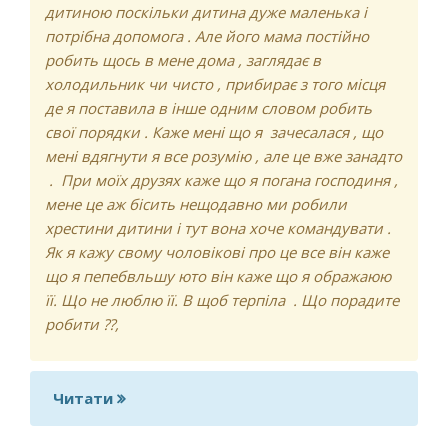
дитиною поскільки дитина дуже маленька і
потрібна допомога . Але його мама постійно
робить щось в мене дома , заглядає в
холодильник чи чисто , прибирає з того місця
де я поставила в інше одним словом робить
свої порядки . Каже мені що я зачесалася , що
мені вдягнути я все розумію , але це вже занадто
. При моїх друзях каже що я погана господиня ,
мене це аж бісить нещодавно ми робили
хрестини дитини і тут вона хоче командувати .
Як я кажу свому чоловікові про це все він каже
що я пепебвльшу юто він каже що я ображаюю
її. Що не люблю її. В щоб терпіла . Що порадите
робити ??,
Читати
про сімейні стосунки