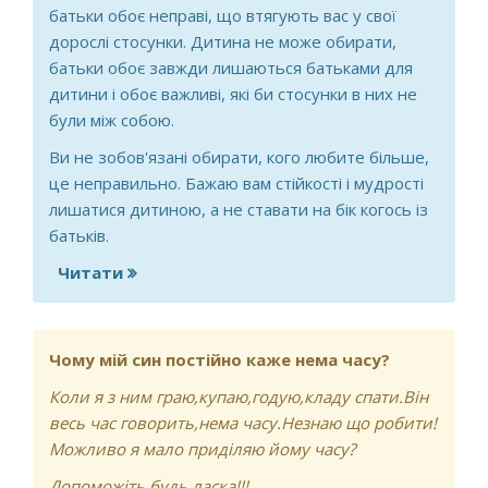
батьки обоє неправі, що втягують вас у свої
дорослі стосунки. Дитина не може обирати,
батьки обоє завжди лишаються батьками для
дитини і обоє важливі, які би стосунки в них не
були між собою.
Ви не зобов'язані обирати, кого любите більше,
це неправильно. Бажаю вам стійкості і мудрості
лишатися дитиною, а не ставати на бік когось із
батьків.
Читати
про Добого вечора. Я не знаю що мені
робити, у мене мама з папою кожного
дня сваряться, але мама думає що я
папу люблю більше, але це не так.
Чому мій син постійно каже нема часу?
Коли я з ним граю,купаю,годую,кладу спати.Він
весь час говорить,нема часу.Незнаю що робити!
Можливо я мало приділяю йому часу?
Допоможіть будь ласка!!!