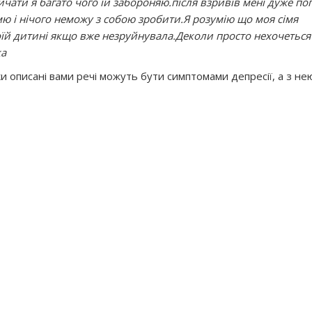
ичати я багато чого їй забороняю.після взривів мені дуже по
мю і нічого неможу з собою зробити.Я розумію що моя сімя
воїй дитині якщо вже незруйнувала.Деколи просто нехочеться
ка
и описанi вами речi можуть бути симптомами депресiї, а з н