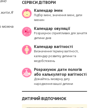
гано
СЕРВІСИ ДІТВОРИ
Календар імен
 жити.Я
Підбір імені, значення імені, дати
іменин
ею можна
Календар овуляції
Розрахунок сприятливих для зачаття
дитини днів
Календар вагітності
Визначення терміну вагітності,
календар розвитку дитини та
медобстежень
Розрахунок дати пологів
або калькулятор вагітності
Дізнайтесь імовірну дату
народження вашої дитини
ДИТЯЧИЙ ВІДПОЧИНОК