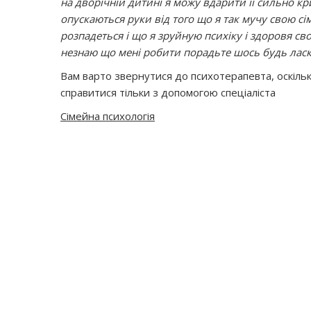
на дворічній дитині я можу вдарити її сильно кр
опускаються руки від того що я так мучу свою сі
розпадеться і що я зруйную психіку і здоровя с
незнаю що мені робити порадьте шось будь лас
Вам варто звернутися до психотерапевта, оскiльк
справитися тiльки з допомогою спецiалiста
Сімейна психологія