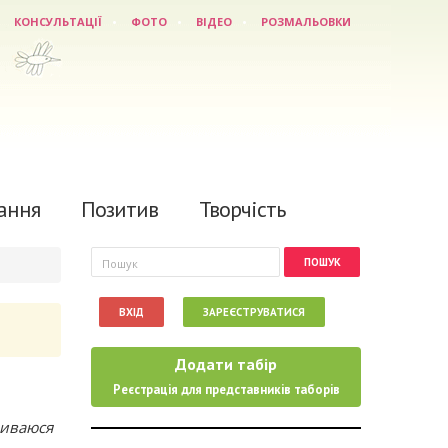
КОНСУЛЬТАЦІЇ
ФОТО
ВІДЕО
РОЗМАЛЬОВКИ
ання
Позитив
Творчість
Пошукова форма
Пошук
ВХІД
ЗАРЕЄСТРУВАТИСЯ
Додати табір
Реєстрація для представників таборів
риваюся