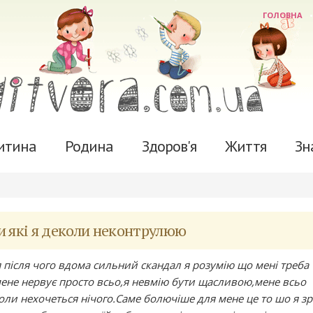
ГОЛОВНА
итина
Родина
Здоров'я
Життя
Зн
ви які я деколи неконтрулюю
після чого вдома сильний скандал я розумію що мені треба
ене нервує просто всьо,я невмію бути щасливою,мене всьо
оли нехочеться нічого.Саме болючіше для мене це то шо я з