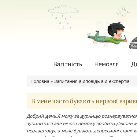
Вагітність
Немовля
Д
Ви є тут
Головна
»
Запитання-відповідь від експертів
В мене часто бувають нервові взри
Добрий день.Я можу за дурницю рознервуватися 
зупинитися але нічого неможу зробити.Деколи м
невлаштовує в мене бувають депресивні стани к