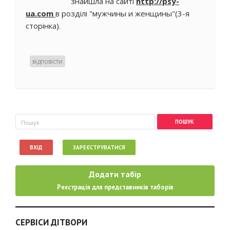
знайшла на сайті
http://psy-
ua.com
в розділі "мужчины и женщины"(3-я
сторінка).
відповісти
Пошукова форма
Пошук
ВХІД
ЗАРЕЄСТРУВАТИСЯ
Додати табір
Реєстрація для представників таборів
СЕРВІСИ ДІТВОРИ