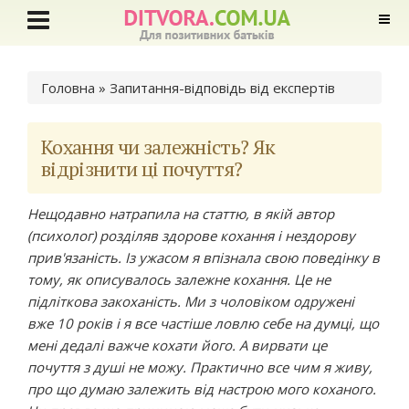
Ви є тут
Головна
»
Запитання-відповідь від експертів
Кохання чи залежність? Як
відрізнити ці почуття?
Нещодавно натрапила на статтю, в якій автор
(психолог) розділяв здорове кохання і нездорову
прив'язаність. Із ужасом я впізнала свою поведінку в
тому, як описувалось залежне кохання. Це не
підліткова закоханість. Ми з чоловіком одружені
вже 10 років і я все частіше ловлю себе на думці, що
мені дедалі важче кохати його. А вирвати це
почуття з душі не можу. Практично все чим я живу,
про що думаю залежить від настрою мого коханого.