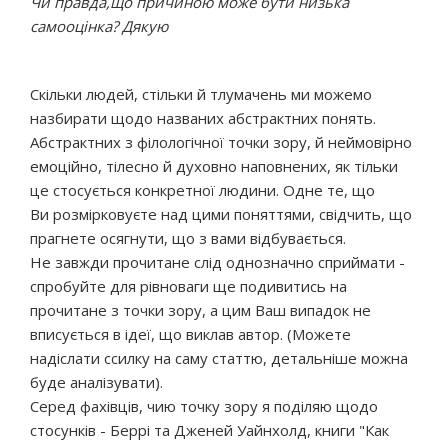
Чи правда,що причиною може бути низька
самооцінка? Дякую
Скільки людей, стільки й тлумачень ми можемо
назбирати щодо названих абстрактних понять.
Абстрактних з філологічної точки зору, й неймовірно
емоційно, тілесно й духовно наповнених, як тільки
це стосується конкретної людини. Одне те, що
Ви розмірковуєте над цими поняттями, свідчить, що
прагнете осягнути, що з вами відбувається.
Не завжди прочитане слід однозначно сприймати -
спробуйте для рівноваги ще подивитись на
прочитане з точки зору, а цим Ваш випадок не
вписується в ідеї, що виклав автор. (Можете
надіслати ссилку на саму статтю, детальніше можна
буде аналізувати).
Серед фахівців, чию точку зору я поділяю щодо
стосунків - Беррі та Дженей Уайнхолд, книги "Как