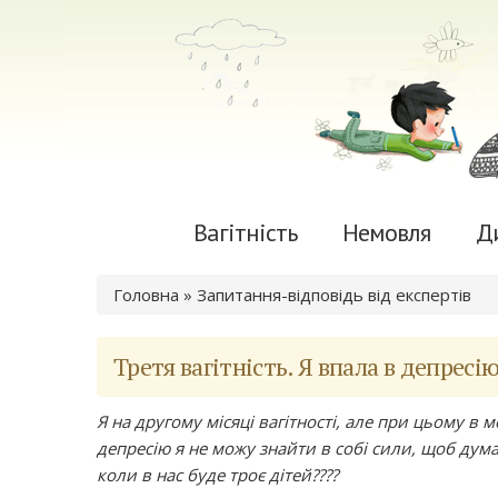
Вагітність
Немовля
Д
Ви є тут
Головна
»
Запитання-відповідь від експертів
Третя вагітність. Я впала в депресі
Я на другому місяці вагітності, але при цьому в м
депресію я не можу знайти в собі сили, щоб дум
коли в нас буде троє дітей????