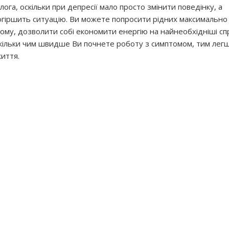
а, оскільки при депресії мало просто змінити поведінку, а
огіршить ситуацію. Ви можете попросити рідних максимально
ому, дозволити собі економити енергію на найнеобхідніші спр
оскільки чим швидше Ви почнете роботу з симптомом, тим легш
иття.