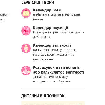
СЕРВІСИ ДІТВОРИ
Календар імен
ави. І
Підбір імені, значення імені, дати
іменин
е і
Календар овуляції
Розрахунок сприятливих для зачаття
дитини днів
Календар вагітності
Визначення терміну вагітності,
календар розвитку дитини та
медобстежень
Розрахунок дати пологів
або калькулятор вагітності
Дізнайтесь імовірну дату
народження вашої дитини
ДИТЯЧИЙ ВІДПОЧИНОК