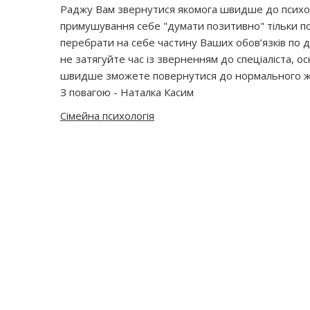
Раджу Вам звернутися якомога швидше до психолог
примушування себе "думати позитивно" тільки п
перебрати на себе частину Ваших обов’язків по д
не затягуйте час із зверненням до спеціаліста, 
швидше зможете повернутися до нормального ж
З повагою - Наталка Касим
Сімейна психологія