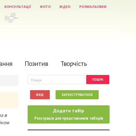
КОНСУЛЬТАЦІЇ
ФОТО
ВІДЕО
РОЗМАЛЬОВКИ
ання
Позитив
Творчість
Пошукова форма
Пошук
ВХІД
ЗАРЕЄСТРУВАТИСЯ
Додати табір
ла в
Реєстрація для представників таборів
іком