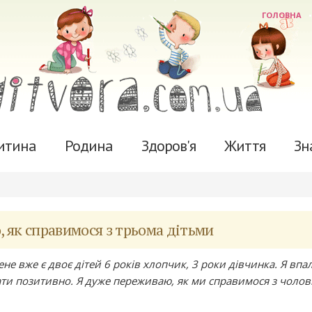
ГОЛОВНА
итина
Родина
Здоров'я
Життя
Зн
ю, як справимося з трьома дітьми
ене вже є двоє дітей 6 років хлопчик, 3 роки дівчинка. Я впа
ати позитивно. Я дуже переживаю, як ми справимося з чолов