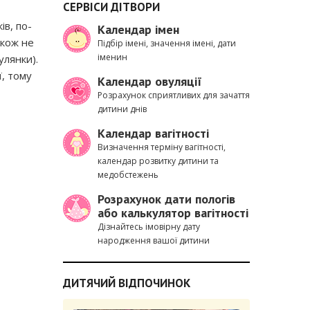
СЕРВІСИ ДІТВОРИ
в, по-
Календар імен
акож не
Підбір імені, значення імені, дати
іменин
улянки).
ї, тому
Календар овуляції
Розрахунок сприятливих для зачаття
дитини днів
Календар вагітності
Визначення терміну вагітності,
календар розвитку дитини та
медобстежень
Розрахунок дати пологів
або калькулятор вагітності
Дізнайтесь імовірну дату
народження вашої дитини
ДИТЯЧИЙ ВІДПОЧИНОК