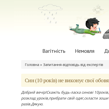
Вагітність
Немовля
Д
Ви є тут
Головна
»
Запитання-відповідь від експертів
Син (10 років) не виконує свої обов
Добрий вечір!Скажіть будь-ласка синові 10років
розклад уроків,прибрати свій одяг,скласти зошити 
разів.Дякую.