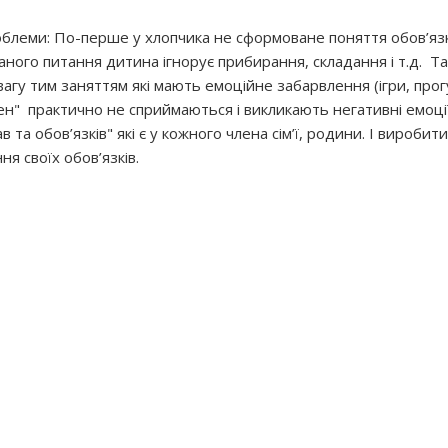
блеми: По-перше у хлопчика не сформоване поняття обов’язкі
 даного питання дитина ігнорує прибирання, складання і т.д. Т
гу тим заняттям які мають емоційне забарвлення (ігри, прог
нен" практично не сприймаються і викликають негативні емоці
 та обов’язків" які є у кожного члена сім’ї, родини. І виробити
я своїх обов’язків.