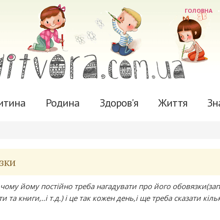
ГОЛОВНА
итина
Родина
Здоров'я
Життя
Зн
язки
,чому йому постійно треба нагадувати про його обовязки(за
та книги,..і т.д.) і це так кожен день,і ще треба сказати кіль