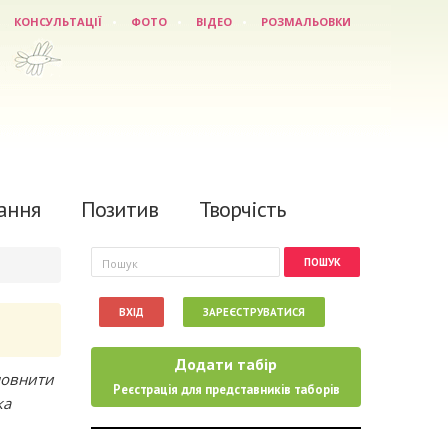
КОНСУЛЬТАЦІЇ
ФОТО
ВІДЕО
РОЗМАЛЬОВКИ
ання
Позитив
Творчість
Пошукова форма
Пошук
ВХІД
ЗАРЕЄСТРУВАТИСЯ
Додати табір
повнити
Реєстрація для представників таборів
ка