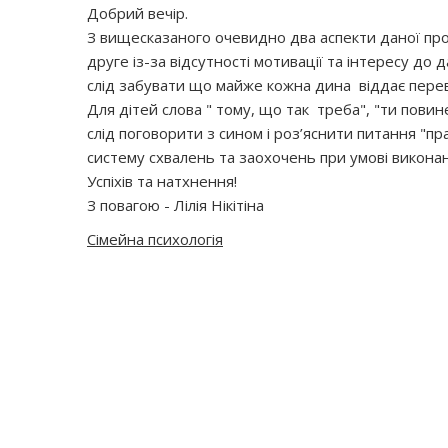
Добрий вечір.
З вищесказаного очевидно два аспекти даної про
друге із-за відсутності мотивації та інтересу до
слід забувати що майже кожна дина віддає перева
Для дітей слова " тому, що так треба", "ти пови
слід поговорити з сином і роз’яснити питання "прав
систему схвалень та заохочень при умові виконанн
Успіхів та натхнення!
З повагою - Лілія Нікітіна
Сімейна психологія