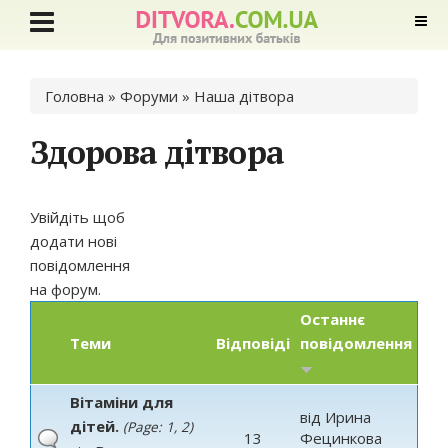
Ви є тут
Головна
»
Форуми
»
Наша дітвора
Здорова дітвора
Увійдіть
щоб
додати нові
повідомлення
на форум.
Останнє
Теми
Відповіді
повідомлення
Вітаміни для
від
Ирина
дітей.
(Page:
1
,
2
)
13
Фецинкова