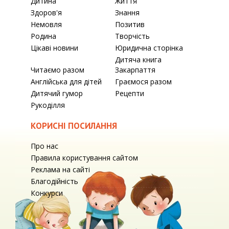
Дитина
Життя
Здоров'я
Знання
Немовля
Позитив
Родина
Творчість
Цікаві новини
Юридична сторінка
Дитяча книга
Читаємо разом
Закарпаття
Англійська для дітей
Граємося разом
Дитячий гумор
Рецепти
Рукоділля
КОРИСНІ ПОСИЛАННЯ
Про нас
Правила користування сайтом
Реклама на сайті
Благодійність
Конкурси