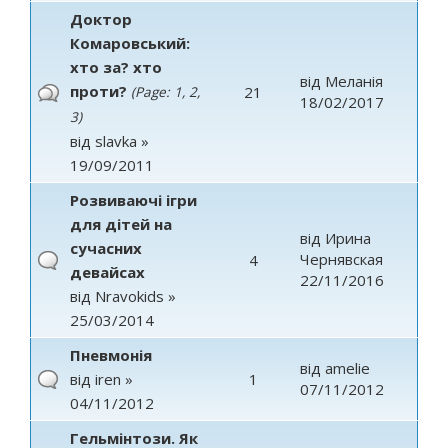
Доктор
Комаровський:
хто за? хто
від
Меланія
проти?
21
(Page:
1
,
2
,
18/02/2017
3
)
від
slavka
»
19/09/2011
Розвиваючі ігри
для дітей на
від
Ирина
сучасних
Чернявская
4
девайсах
22/11/2016
від
Nravokids
»
25/03/2014
Пневмонія
від
amelie
від
iren
»
1
07/11/2012
04/11/2012
Гельмінтози. Як