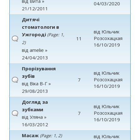
від
Вита
»
04/03/2020
21/12/2011
Дитячі
стоматологи в
від
Юльчик
Ужгороді
(Page:
1
,
Розсохацкая
11
2
)
16/10/2019
від
amelie
»
24/04/2013
Прорізування
від
Юльчик
зубів
Розсохацкая
7
від
Віка В-Г
»
16/10/2019
29/08/2013
Догляд за
від
Юльчик
зубками
Розсохацкая
7
від
Уляна
»
16/10/2019
16/03/2012
Масаж
(Page:
1
,
2
)
від
Юльчик