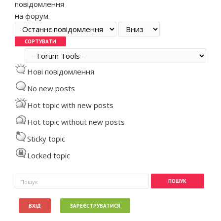
повідомлення
на форум.
Order by
Сортувати
Нові повідомлення
No new posts
Hot topic with new posts
Hot topic without new posts
Sticky topic
Locked topic
Пошукова форма
Пошук
ВХІД
ЗАРЕЄСТРУВАТИСЯ