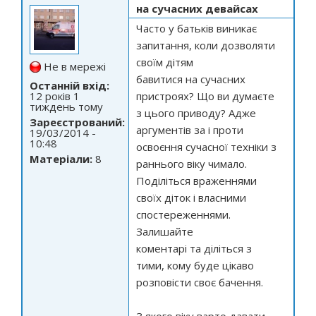
на сучасних девайсах
Часто у батьків виникає
запитання, коли дозволяти
своїм дітям
Не в мережі
бавитися на сучасних
Останній вхід:
12 років 1
пристроях? Що ви думаєте
тиждень тому
з цього приводу? Адже
Зареєстрований:
аргументів за і проти
19/03/2014 -
10:48
освоєння сучасної техніки з
Матеріали:
8
раннього віку чимало.
Поділіться враженнями
своїх діток і власними
спостереженнями.
Залишайте
коментарі та діліться з
тими, кому буде цікаво
розповісти своє бачення.