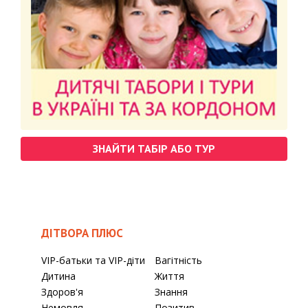
ЗНАЙТИ ТАБІР АБО ТУР
ДІТВОРА ПЛЮС
VIP-батьки та VIP-діти
Вагітність
Дитина
Життя
Здоров'я
Знання
Немовля
Позитив