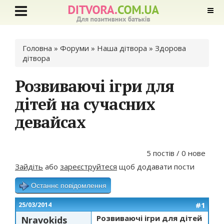
Ви є тут
Головна
»
Форуми
»
Наша дітвора
»
Здорова
дітвора
Розвиваючі ігри для
дітей на сучасних
девайсах
5 постів / 0 нове
Зайдіть
або
зареєструйтеся
щоб додавати пости
Останнє повідомлення
#1
25/03/2014
Розвиваючі ігри для дітей
Nravokids