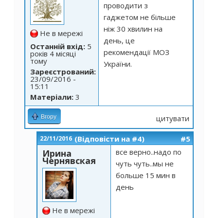
проводити з
гаджетом не більше
ніж 30 хвилин на
Не в мережі
день, це
Останній вхід:
5
рекомендації МОЗ
років 4 місяці
тому
України.
Зареєстрований:
23/09/2016 -
15:11
Матеріали:
3
Вгору
цитувати
(Відповісти на #4)
#5
22/11/2016
все верно..надо по
Ирина
Чернявская
чуть чуть..мы не
больше 15 мин в
день
Не в мережі