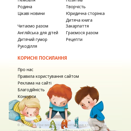
Родина
Творчість
Цікаві новини
Юридична сторінка
Дитяча книга
Читаємо разом
Закарпаття
Англійська для дітей
Граємося разом
Дитячий гумор
Рецепти
Рукоділля
КОРИСНІ ПОСИЛАННЯ
Про нас
Правила користування сайтом
Реклама на сайті
Благодійність
Конкурси
© 2010-2026 При використаннi матерiалiв з порталу
ditvora.com.ua активне посилання на сайт обов'язкове. .