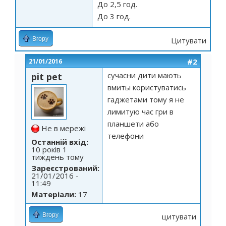
До 2,5 год.
До 3 год.
Вгору
Цитувати
#2
21/01/2016
сучасни дити мають
pit pet
вмиты користуватись
гаджетами тому я не
лимитую час гри в
планшети або
Не в мережі
телефони
Останній вхід:
10 років 1
тиждень тому
Зареєстрований:
21/01/2016 -
11:49
Матеріали:
17
Вгору
цитувати