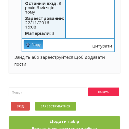
Останній вхід:
8
років 6 місяців
тому
Зареєстрований:
22/11/2016 -
15:08
Матеріали:
3
Вгору
цитувати
Зайдіть
або
зареєструйтеся
щоб додавати
пости
Пошукова форма
Пошук
ВХІД
ЗАРЕЄСТРУВАТИСЯ
Додати табір
Реєстрація для представників таборів