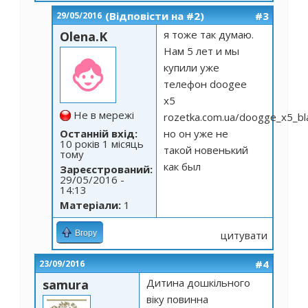
(Відповісти на #2)
#3
29/05/2016
я тоже так думаю.
Olena.K
Нам 5 лет и мы
купили уже
телефон doogee
x5
Не в мережі
rozetka.com.ua/doogge_x5_b
Останній вхід:
но он уже не
10 років 1 місяць
такой новенький
тому
как был
Зареєстрований:
29/05/2016 -
14:13
Матеріали:
1
Вгору
цитувати
#4
23/09/2016
Дитина дошкільного
samura
віку повинна