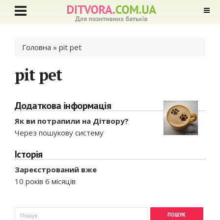
Ви є тут
Головна
» pit pet
pit pet
Додаткова інформація
Як ви потрапили на Дітвору?
Через пошукову систему
Історія
Зареєстрований вже
10 років 6 місяців
Пошукова форма
Пошук