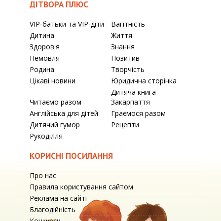
ДІТВОРА ПЛЮС
VIP-батьки та VIP-діти
Вагітність
Дитина
Життя
Здоров'я
Знання
Немовля
Позитив
Родина
Творчість
Цікаві новини
Юридична сторінка
Дитяча книга
Читаємо разом
Закарпаття
Англійська для дітей
Граємося разом
Дитячий гумор
Рецепти
Рукоділля
КОРИСНІ ПОСИЛАННЯ
Про нас
Правила користування сайтом
Реклама на сайті
Благодійність
Конкурси