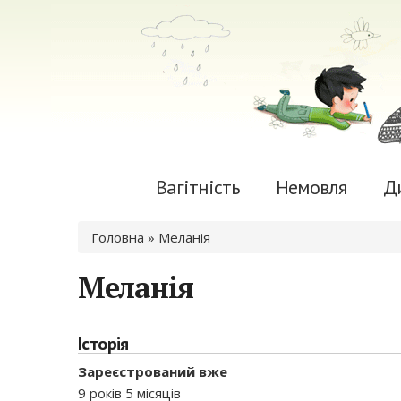
Вагітність
Немовля
Д
Ви є тут
Головна
» Меланія
Меланія
Історія
Зареєстрований вже
9 років 5 місяців