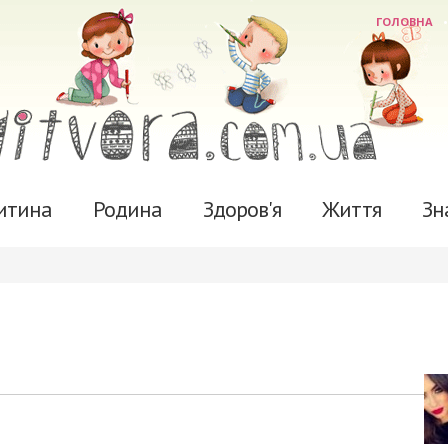
ГОЛОВНА
итина
Родина
Здоров'я
Життя
Зн