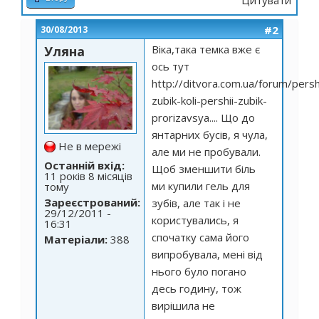
Цитувати
#2
30/08/2013
Віка,така темка вже є
Уляна
ось тут
http://ditvora.com.ua/forum/persh
zubik-koli-pershii-zubik-
prorizavsya...
. Що до
янтарних бусів, я чула,
Не в мережі
але ми не пробували.
Останній вхід:
Щоб зменшити біль
11 років 8 місяців
ми купили гель для
тому
Зареєстрований:
зубів, але так і не
29/12/2011 -
користувались, я
16:31
спочатку сама його
Матеріали:
388
випробувала, мені від
нього було погано
десь годину, тож
вирішила не