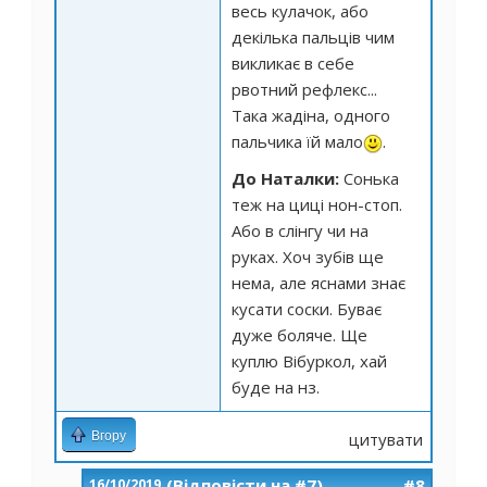
весь кулачок, або
декілька пальців чим
викликає в себе
рвотний рефлекс...
Така жадіна, одного
пальчика їй мало
.
До Наталки:
Сонька
теж на циці нон-стоп.
Або в слінгу чи на
руках. Хоч зубів ще
нема, але яснами знає
кусати соски. Буває
дуже боляче. Ще
куплю Вібуркол, хай
буде на нз.
Вгору
цитувати
(Відповісти на #7)
#8
16/10/2019