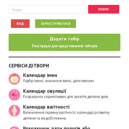
Пошукова форма
Пошук
ВХІД
ЗАРЕЄСТРУВАТИСЯ
Додати табір
Реєстрація для представників таборів
СЕРВІСИ ДІТВОРИ
Календар імен
Підбір імені, значення імені, дати іменин
Календар овуляції
Розрахунок сприятливих для зачаття дитини днів
Календар вагітності
Визначення терміну вагітності, календар розвитку
дитини та медобстежень
Розрахунок дати пологів або