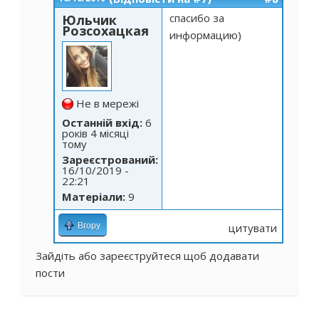
спасибо за
Юльчик
Розсохацкая
информацию)
Не в мережі
Останній вхід:
6
років 4 місяці
тому
Зареєстрований:
16/10/2019 -
22:21
Матеріали:
9
Вгору
цитувати
Зайдіть
або
зареєструйтеся
щоб додавати
пости