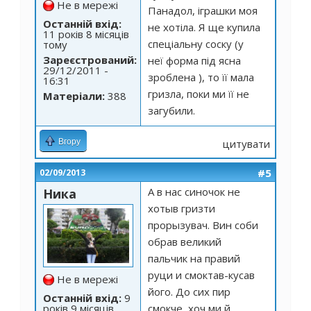
Не в мережі
Панадол, іграшки моя
Останній вхід:
не хотіла. Я ще купила
11 років 8 місяців
спеціальну соску (у
тому
Зареєстрований:
неї форма під ясна
29/12/2011 -
зроблена ), то її мала
16:31
гризла, поки ми її не
Матеріали:
388
загубили.
Вгору
цитувати
#5
02/09/2013
А в нас синочок не
Ника
хотыв гризти
прорызувач. Вин соби
обрав великий
пальчик на правий
руци и смоктав-кусав
Не в мережі
його. До сих пир
Останній вхід:
9
років 9 місяців
смокче, хоч ми й