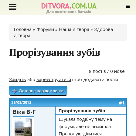
Ви є тут
Головна
»
Форуми
»
Наша дітвора
»
Здорова
дітвора
Прорізування зубів
8 постів / 0 нове
Зайдіть
або
зареєструйтеся
щоб додавати пости
Останнє повідомлення
#1
29/08/2013
Прорізування зубів
Віка В-Г
Шукала подібну тему на
форумі, але не знайшла.
Пропоную ділитися