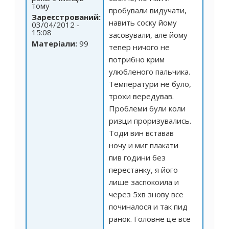
тому
пробували видучати,
Зареєстрований:
навить соску йому
03/04/2012 -
15:08
засовували, але йому
Матеріали:
99
тепер ничого не
потрибно крим
улюбленого пальчика.
Температури не було,
трохи вередував.
Проблеми були коли
ризци проризувались.
Тоди вин вставав
ночу и миг плакати
пив години без
перестанку, я його
лише заспокоила и
через 5хв знову все
починалося и так пид
ранок. Головне це все