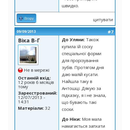
швидко.
Вгору
цитувати
#7
09/09/2013
До Уляни:
Також
Віка В-Г
купила їй соску
спеціальної форми
для прорізування
зубів. Протягом дня
Не в мережі
даю малій кусати.
Останній вхід:
Найшла таку в
12 років 6 місяців
тому
Антошці. Дякую за
Зареєстрований:
підказку, я і не знала,
12/07/2013 -
14:31
що бувають такі
Матеріали:
32
соски.
До Ніки:
Моя мала
намагається запхати