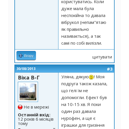
користуватись. Коли
дуже мала була
неспокійна то давала
вібрукол (непам"ятаю
як правильно
називається), а так
самі по собі вилізли.
Вгору
цитувати
#3
30/08/2013
Уляна, дякую
! Моя
Віка В-Г
подруга також казала,
що гелі їм не
допомогли. Ефект був
на 10-15 хв. Я поки
Не в мережі
один раз давала
Останній вхід:
нурофен, а ще є
12 років 6 місяців
тому
іграшки для гризіння