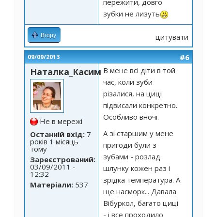
пережити, довго
зубки не лизуть
Вгору
цитувати
#6
09/09/2013
В мене всі діти в той
Наталка_Касим
час, коли зуби
різалися, на циці
підвисали конкретно.
Особливо вночі.
Не в мережі
А зі старшим у мене
Останній вхід:
7
років 1 місяць
пригоди були з
тому
зубами - розлад
Зареєстрований:
03/09/2011 -
шлунку кожен раз і
12:32
зрідка температура. А
Матеріали:
537
ще насморк... Давала
Вібуркол, багато циці
- і все проходило