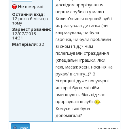
досвідом прорізування
Не в мережі
перших зубиків у малят.
Останній вхід:
12 років 6 місяців
Коли з'явився перший зуб і
тому
як реагувала дитинка (чи
Зареєстрований:
капризувала, чи була
12/07/2013 -
14:31
гарячка, чи були проблеми
Матеріали:
32
зі сном і т.д.)? Чим
полегшували страждання
(спеціальні іграшки, ліки,
гелі, масаж ясен, носіння на
руках/ в слінгу...)? В
Угорщині дуже популярні
янтарні буси, які ніби
зменшують біль під час
прорізування зубів
.
Комусь такі буси
допомагали?
Вгору