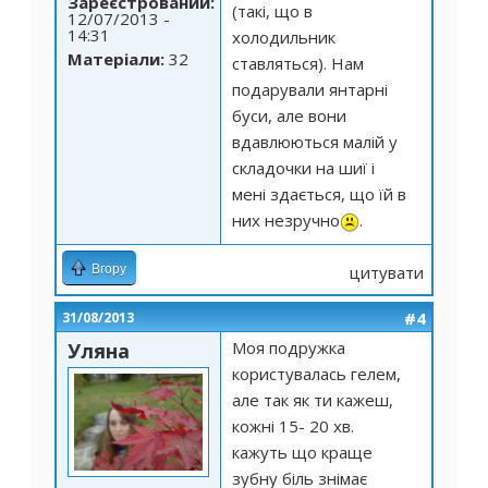
Зареєстрований:
(такі, що в
12/07/2013 -
14:31
холодильник
Матеріали:
32
ставляться). Нам
подарували янтарні
буси, але вони
вдавлюються малій у
складочки на шиї і
мені здається, що їй в
них незручно
.
Вгору
цитувати
#4
31/08/2013
Моя подружка
Уляна
користувалась гелем,
але так як ти кажеш,
кожні 15- 20 хв.
кажуть що краще
зубну біль знімає