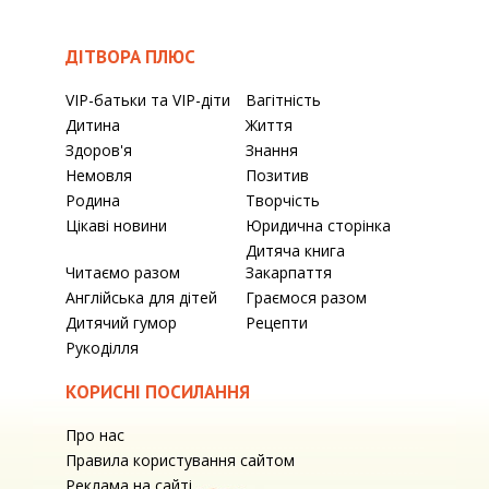
ДІТВОРА ПЛЮС
VIP-батьки та VIP-діти
Вагітність
Дитина
Життя
Здоров'я
Знання
Немовля
Позитив
Родина
Творчість
Цікаві новини
Юридична сторінка
Дитяча книга
Читаємо разом
Закарпаття
Англійська для дітей
Граємося разом
Дитячий гумор
Рецепти
Рукоділля
КОРИСНІ ПОСИЛАННЯ
Про нас
Правила користування сайтом
Реклама на сайті