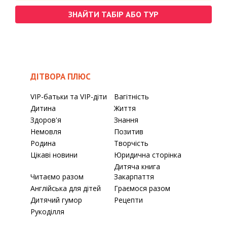
ЗНАЙТИ ТАБІР АБО ТУР
ДІТВОРА ПЛЮС
VIP-батьки та VIP-діти
Вагітність
Дитина
Життя
Здоров'я
Знання
Немовля
Позитив
Родина
Творчість
Цікаві новини
Юридична сторінка
Дитяча книга
Читаємо разом
Закарпаття
Англійська для дітей
Граємося разом
Дитячий гумор
Рецепти
Рукоділля