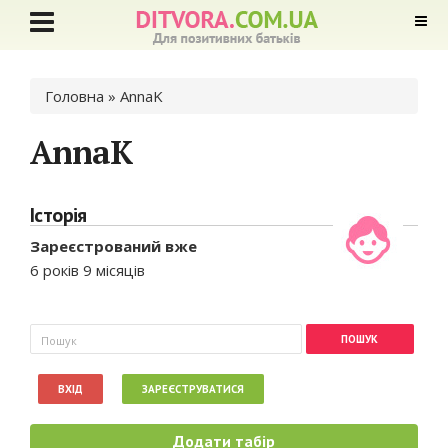
Ви є тут
Головна
» AnnaK
AnnaK
Історія
Зареєстрований вже
6 років 9 місяців
Пошукова форма
Пошук
ВХІД
ЗАРЕЄСТРУВАТИСЯ
Додати табір