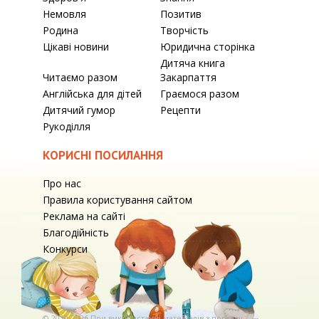
Немовля
Позитив
Родина
Творчість
Цікаві новини
Юридична сторінка
Дитяча книга
Читаємо разом
Закарпаття
Англійська для дітей
Граємося разом
Дитячий гумор
Рецепти
Рукоділля
КОРИСНІ ПОСИЛАННЯ
Про нас
Правила користування сайтом
Реклама на сайті
Благодійність
Конкурси
© 2010-2026 При використаннi матерiалiв з порталу