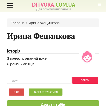
Ви є тут
Головна
» Ирина Фецинкова
Ирина Фецинкова
Історія
Зареєстрований вже
6 років 5 місяців
Пошукова форма
Пошук
ВХІД
ЗАРЕЄСТРУВАТИСЯ
Додати табір