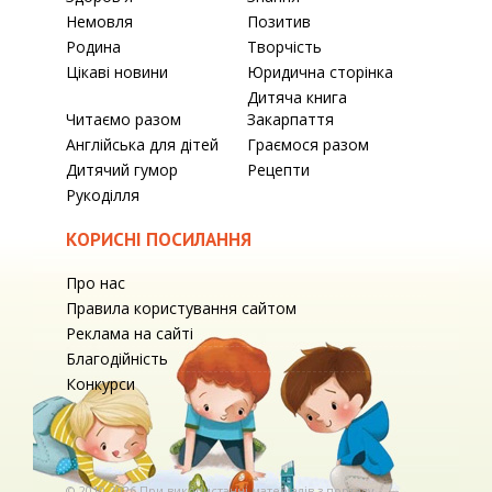
Немовля
Позитив
Родина
Творчість
Цікаві новини
Юридична сторінка
Дитяча книга
Читаємо разом
Закарпаття
Англійська для дітей
Граємося разом
Дитячий гумор
Рецепти
Рукоділля
КОРИСНІ ПОСИЛАННЯ
Про нас
Правила користування сайтом
Реклама на сайті
Благодійність
Конкурси
© 2010-2026 При використаннi матерiалiв з порталу