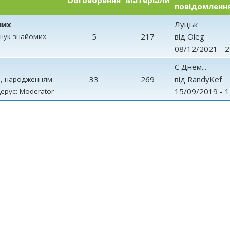
Обговорення
Матеріали
повідомленн
мих
Луцьк
5
217
від
Oleg
шук знайомих.
08/12/2021 - 2
С Днем...
33
269
від
RandyKef
м, народженням
15/09/2019 - 1
дерує: Moderator