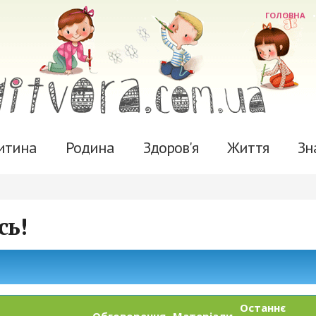
ГОЛОВНА
итина
Родина
Здоров'я
Життя
Зн
сь!
Останнє