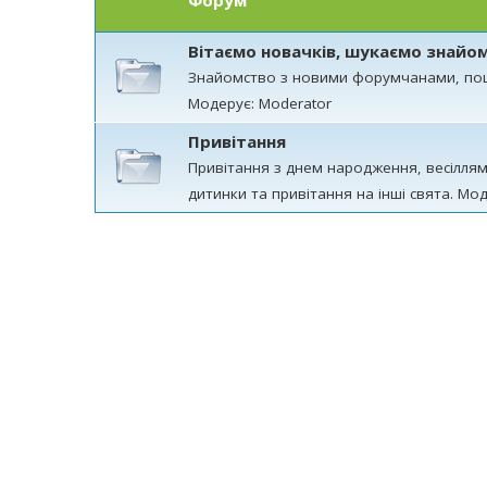
Форум
Вітаємо новачків, шукаємо знайо
Знайомство з новими форумчанами, по
Модерує: Moderator
Привітання
Привітання з днем народження, весілля
дитинки та привітання на інші свята. Мо