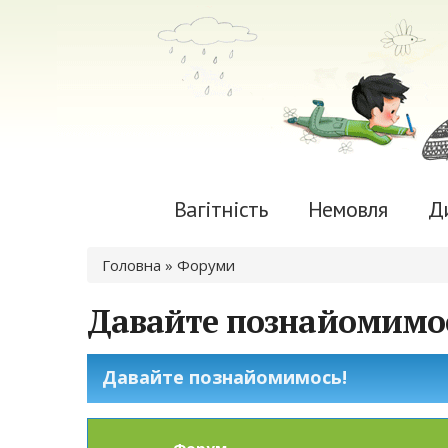
Вагітність
Немовля
Д
Ви є тут
Головна
»
Форуми
Давайте познайомимо
Давайте познайомимось!