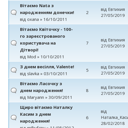
Вітаємо Nata з
від
Евтихия
народженням донечки!
2
27/05/2019
від
oxana
» 16/10/2011
Вітаємо Квіточку - 100-
го зареєстрованого
від
Евтихия
користувача на
7
27/05/2019
Дітворі!
від
Mod
» 10/10/2011
З днем весілля, Valente!
від
Евтихия
5
27/05/2019
від
slavka
» 03/10/2011
Вітаємо Ласочку з
від
Евтихия
днем народження!
8
27/05/2019
від
Maryann
» 30/09/2011
Щиро вітаємо Наталку
від
Касим з днем
Наталка_Кас
6
народження!
28/02/2018
від
milkyfairy
» 11/08/2012