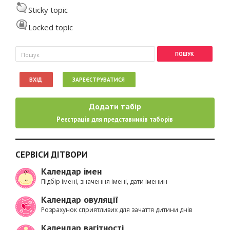
Sticky topic
Locked topic
Пошукова форма
Пошук
ВХІД
ЗАРЕЄСТРУВАТИСЯ
Додати табір
Реєстрація для представників таборів
СЕРВІСИ ДІТВОРИ
Календар імен
Підбір імені, значення імені, дати іменин
Календар овуляції
Розрахунок сприятливих для зачаття дитини днів
Календар вагітності