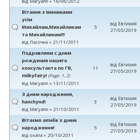
від
Maryann
» 16/06/2012
Вітання з іменинами
усім
від
Евтихия
Михайлам,Михайликам
5
27/05/2019
та Михайлинам!!!
від
Ласочка
» 21/11/2011
Пздравляем с днем
рождения нашего
від
Евтихия
консультанта по ГВ,
11
27/05/2019
milkyfairy!
(Page:
1
,
2
)
від
Maryann
» 13/11/2011
З днем народження,
від
Евтихия
hanchynd!
3
27/05/2019
від
Maryann
» 21/10/2011
Вітаємо amelie з днем
від
Евтихия
народження!
5
27/05/2019
від
oxana
» 20/10/2011