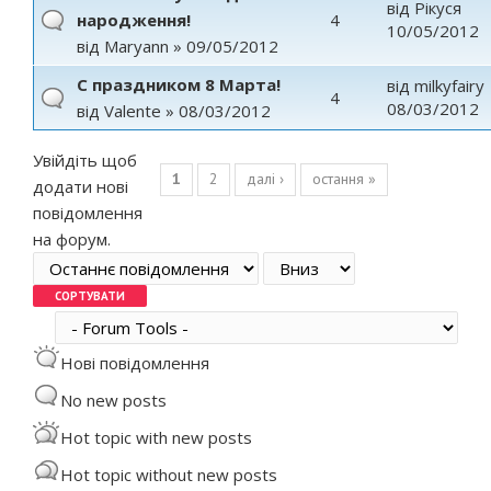
від
Рікуся
народження!
4
10/05/2012
від
Maryann
» 09/05/2012
С праздником 8 Марта!
від
milkyfairy
4
08/03/2012
від
Valente
» 08/03/2012
Сторінки
Увійдіть
щоб
1
2
далі ›
остання »
додати нові
повідомлення
на форум.
Order by
Сортувати
Нові повідомлення
No new posts
Hot topic with new posts
Hot topic without new posts