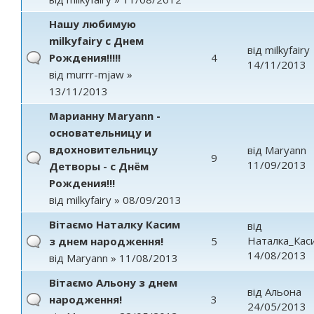
Нашу любимую
milkyfairy с Днем
від
milkyfairy
Рождения!!!!!
4
14/11/2013
від
murrr-mjaw
»
13/11/2013
Марианну Maryann -
основательницу и
вдохновительницу
від
Maryann
9
11/09/2013
Детворы - с Днём
Рождения!!!
від
milkyfairy
» 08/09/2013
Вітаємо Наталку Касим
від
Наталка_Кас
з днем народження!
5
14/08/2013
від
Maryann
» 11/08/2013
Вітаємо Альону з днем
від
Альона
народження!
3
24/05/2013