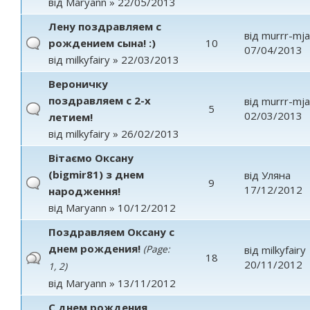
від
Maryann
» 22/05/2013
Лену поздравляем с
від
murrr-mj
рождением сына! :)
10
07/04/2013
від
milkyfairy
» 22/03/2013
Вероничку
поздравляем с 2-х
від
murrr-mj
5
02/03/2013
летием!
від
milkyfairy
» 26/02/2013
Вітаємо Оксану
(bigmir81) з днем
від
Уляна
9
17/12/2012
народження!
від
Maryann
» 10/12/2012
Поздравляем Оксану с
днем рождения!
(Page:
від
milkyfairy
18
20/11/2012
1
,
2
)
від
Maryann
» 13/11/2012
С днем рождения,