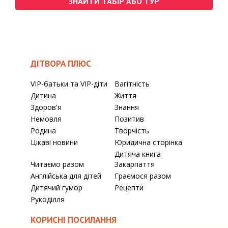
ЗНАЙТИ ТАБІР АБО ТУР
ДІТВОРА ПЛЮС
VIP-батьки та VIP-діти
Вагітність
Дитина
Життя
Здоров'я
Знання
Немовля
Позитив
Родина
Творчість
Цікаві новини
Юридична сторінка
Дитяча книга
Читаємо разом
Закарпаття
Англійська для дітей
Граємося разом
Дитячий гумор
Рецепти
Рукоділля
КОРИСНІ ПОСИЛАННЯ