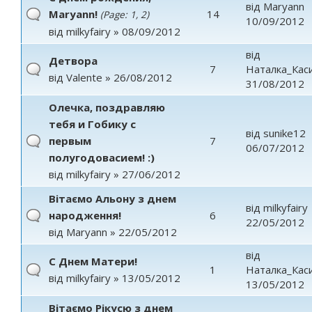
від
Maryann
Maryann!
14
(Page:
1
,
2
)
10/09/2012
від
milkyfairy
» 08/09/2012
від
Детвора
7
Наталка_Кас
від
Valente
» 26/08/2012
31/08/2012
Олечка, поздравляю
тебя и Гобику с
від
sunike12
первым
7
06/07/2012
полугодовасием! :)
від
milkyfairy
» 27/06/2012
Вітаємо Альону з днем
від
milkyfairy
народження!
6
22/05/2012
від
Maryann
» 22/05/2012
від
С Днем Матери!
1
Наталка_Кас
від
milkyfairy
» 13/05/2012
13/05/2012
Вітаємо Рікусю з днем