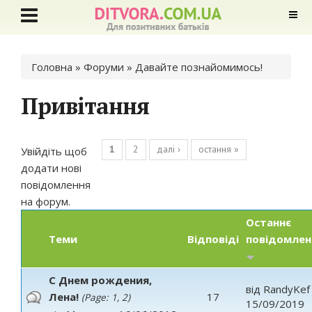
Ви є тут
Головна
»
Форуми
»
Давайте познайомимось!
Привітання
Сторінки
1
2
далі ›
остання »
Увійдіть
щоб
додати нові
повідомлення
на форум.
Останнє
Теми
Відповіді
повідомлен
С Днем рождения,
від
RandyKef
Лена!
17
(Page:
1
,
2
)
15/09/2019