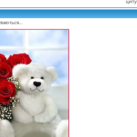
циту
уваються....