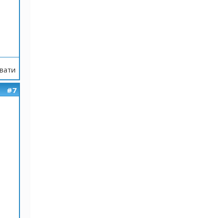
вати
#7