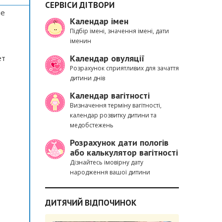
СЕРВІСИ ДІТВОРИ
не
Календар імен
Підбір імені, значення імені, дати
іменин
Календар овуляції
ет
Розрахунок сприятливих для зачаття
дитини днів
Календар вагітності
Визначення терміну вагітності,
календар розвитку дитини та
медобстежень
Розрахунок дати пологів
або калькулятор вагітності
Дізнайтесь імовірну дату
народження вашої дитини
ДИТЯЧИЙ ВІДПОЧИНОК