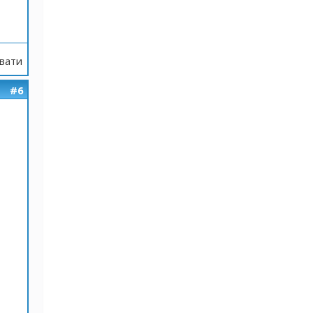
вати
#6