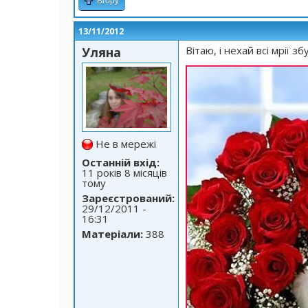
Вгору
13/11/2012
Вітаю, і нехай всі мрії зб
Уляна
Не в мережі
Останній вхід:
11 років 8 місяців
тому
Зареєстрований:
29/12/2011 -
16:31
Матеріали:
388