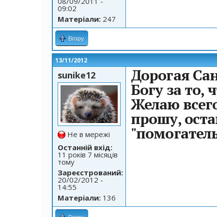
08/09/2011 -
09:02
Матеріали:
247
Вгору
13/11/2012
Дорогая Сан
sunike12
Богу за то, 
Желаю всего
прошу, оста
"помогательн
Не в мережі
Останній вхід:
11 років 7 місяців
тому
Зареєстрований:
20/02/2012 -
14:55
Матеріали:
136