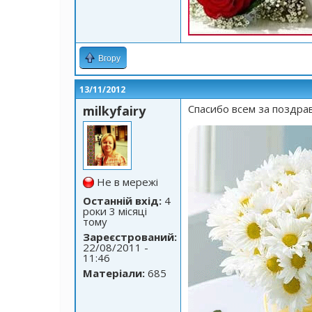
Вгору
13/11/2012
Спасибо всем за поздрав
milkyfairy
Не в мережі
Останній вхід:
4
роки 3 місяці
тому
Зареєстрований:
22/08/2011 -
11:46
Матеріали:
685