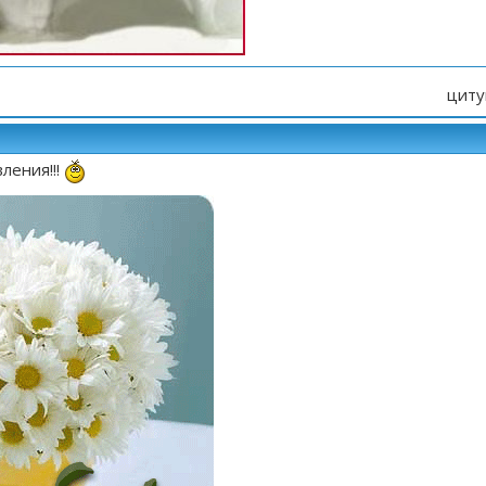
циту
ления!!!