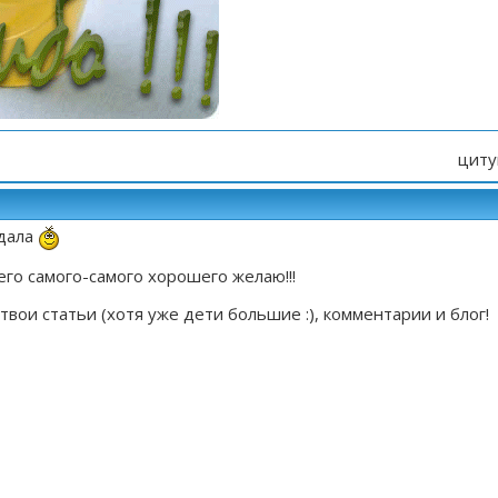
циту
здала
его самого-самого хорошего желаю!!!
вои статьи (хотя уже дети большие :), комментарии и блог!