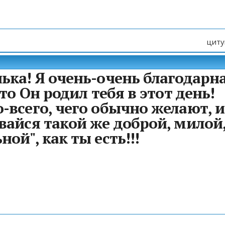
циту
ька! Я очень-очень благодарн
что Он родил тебя в этот день!
-всего, чего обычно желают, и
вайся такой же доброй, милой
ой", как ты есть!!!