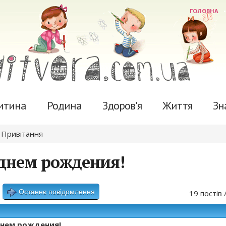
ГОЛОВНА
итина
Родина
Здоров'я
Життя
Зн
»
Привітання
 днем рождения!
Останнє повідомлення
19 постів 
днем рождения!