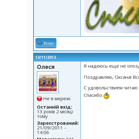
Вгору
13/11/2012
Я надеюсь еще не опо
Олеся
Поздравляю, Оксана! Вс
С удовольствием читаю т
Спасибо
Не в мережі
Останній вхід:
13 років 2 місяці
тому
Зареєстрований:
21/09/2011 -
14:06