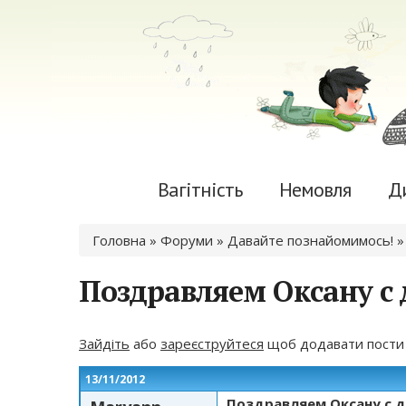
Вагітність
Немовля
Д
Ви є тут
Головна
»
Форуми
»
Давайте познайомимось!
Поздравляем Оксану с
Зайдіть
або
зареєструйтеся
щоб додавати пости
13/11/2012
Поздравляем Оксану с 