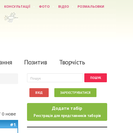
КОНСУЛЬТАЦІЇ
ФОТО
ВІДЕО
РОЗМАЛЬОВКИ
ання
Позитив
Творчість
Пошукова форма
Пошук
ВХІД
ЗАРЕЄСТРУВАТИСЯ
Додати табір
/ 0 нове
Реєстрація для представників таборів
#1