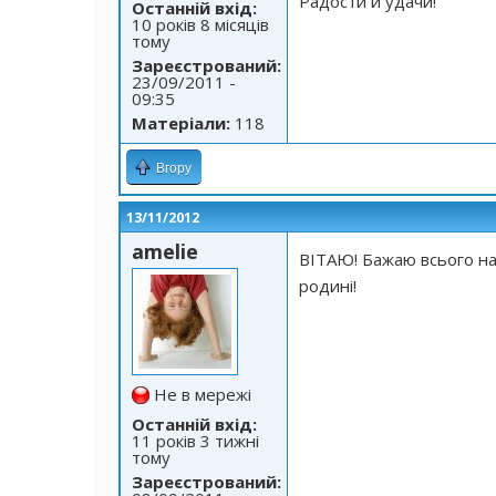
Радости и удачи!
Останній вхід:
10 років 8 місяців
тому
Зареєстрований:
23/09/2011 -
09:35
Матеріали:
118
Вгору
13/11/2012
amelie
ВІТАЮ! Бажаю всього най
родині!
Не в мережі
Останній вхід:
11 років 3 тижні
тому
Зареєстрований: