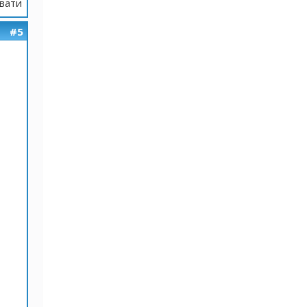
вати
#5