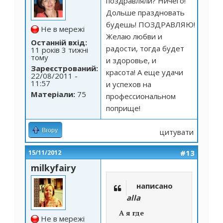
поздравляли? Ничего!
Дольше праздновать
будешь! ПОЗДРАВЛЯЮ!
Не в мережі
Желаю любви и
Останній вхід:
радости, тогда будет
11 років 3 тижні
тому
и здоровье, и
Зареєстрований:
красота! А еще удачи
22/08/2011 -
11:57
и успехов на
Матеріали:
75
профессиональном
поприще!
Вгору
цитувати
#13
15/11/2012
milkyfairy
написано
alla
А я где
Не в мережі