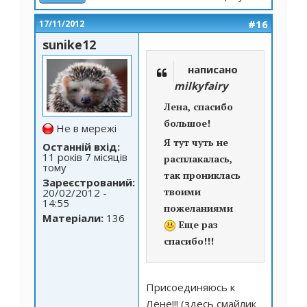
#16
17/11/2012
sunike12
написано
milkyfairy
Лена, спасибо
большое!
Не в мережі
Я тут чуть не
Останній вхід:
11 років 7 місяців
расплакалась,
тому
так прониклась
Зареєстрований:
твоими
20/02/2012 -
14:55
пожеланиями
Матеріали:
136
Еще раз
спасибо!!!
Присоединяюсь к
Лене!!! (здесь смайлик