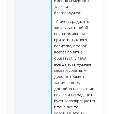
именно семейного
тепла и
благополучия!!!
Я очень рада, что
жизнь нас с тобой
познакомила, ты
приносишь много
позитива, с тобой
всегда приятно
общаться, у тебя
всегда есть нужные
слова и советы. А
дело, которым ты
занимаешься, -
достойно наивысших
похвал и наград! Вот
пусть и возвращается
к тебе все то
хорошее, что ты