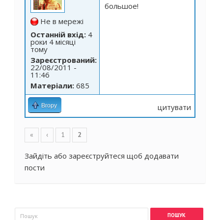
большое!
Не в мережі
Останній вхід:
4
роки 4 місяці
тому
Зареєстрований:
22/08/2011 -
11:46
Матеріали:
685
Вгору
цитувати
Сторінки
«
‹
1
2
Зайдіть
або
зареєструйтеся
щоб додавати
пости
Пошукова форма
Пошук