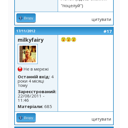
"поцелуй")
Вгору
цитувати
#17
17/11/2012
milkyfairy
Не в мережі
Останній вхід:
4
роки 4 місяці
тому
Зареєстрований:
22/08/2011 -
11:46
Матеріали:
685
Вгору
цитувати