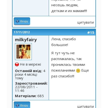
несешь людям,
деткам и их мамам!!!!
Вгору
цитувати
#15
17/11/2012
Лена, спасибо
milkyfairy
большое!
Я тут чуть не
расплакалась, так
Не в мережі
прониклась твоими
пожеланиями
Еще
Останній вхід:
4
роки 4 місяці
раз спасибо!!!
тому
Зареєстрований:
22/08/2011 -
11:46
Матеріали:
685
Вгору
цитувати