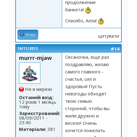
продолжение
банкета!
Спасибо, Алла!
Вгору
цитувати
#14
16/11/2012
Оксаночка, еще раз
murrr-mjaw
поздравляю, желаю
самого главного -
счастья, сил и
здоровья! Пусть
Не в мережі
невзгоды обходят
Останній вхід:
твою семью
12 років 1 місяць
тому
стороной, чтобы вы
Зареєстрований:
жили дружно и
08/09/2011 -
23:40
весело! Очень
Матеріали:
381
хочется пожелать