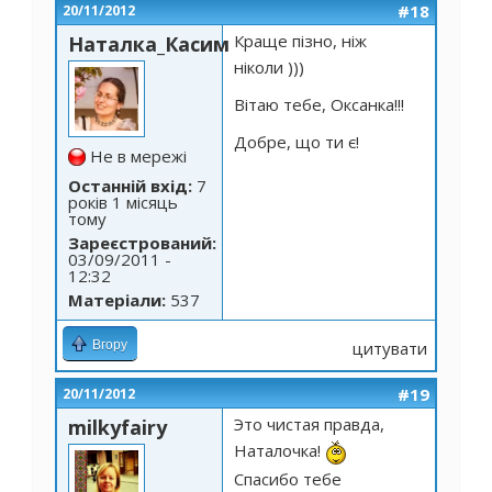
#18
20/11/2012
Краще пізно, ніж
Наталка_Касим
ніколи )))
Вітаю тебе, Оксанка!!!
Добре, що ти є!
Не в мережі
Останній вхід:
7
років 1 місяць
тому
Зареєстрований:
03/09/2011 -
12:32
Матеріали:
537
Вгору
цитувати
#19
20/11/2012
Это чистая правда,
milkyfairy
Наталочка!
Спасибо тебе