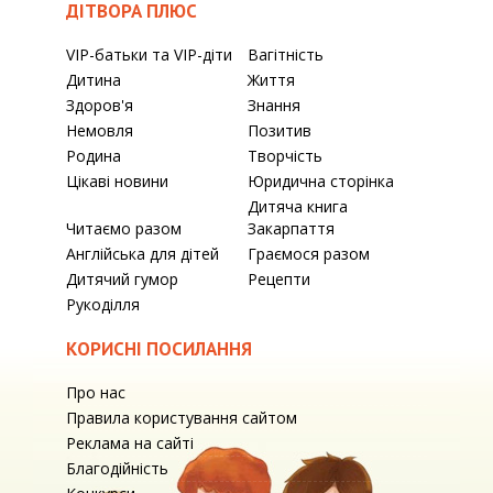
ДІТВОРА ПЛЮС
VIP-батьки та VIP-діти
Вагітність
Дитина
Життя
Здоров'я
Знання
Немовля
Позитив
Родина
Творчість
Цікаві новини
Юридична сторінка
Дитяча книга
Читаємо разом
Закарпаття
Англійська для дітей
Граємося разом
Дитячий гумор
Рецепти
Рукоділля
КОРИСНІ ПОСИЛАННЯ
Про нас
Правила користування сайтом
Реклама на сайті
Благодійність