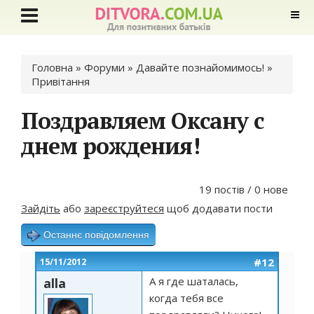
Ви є тут
Головна
»
Форуми
»
Давайте познайомимось!
»
Привітання
Поздравляем Оксану с
днем рождения!
19 постів / 0 нове
Зайдіть
або
зареєструйтеся
щоб додавати пости
Останнє повідомлення
#12
15/11/2012
А я где шаталась,
alla
когда тебя все