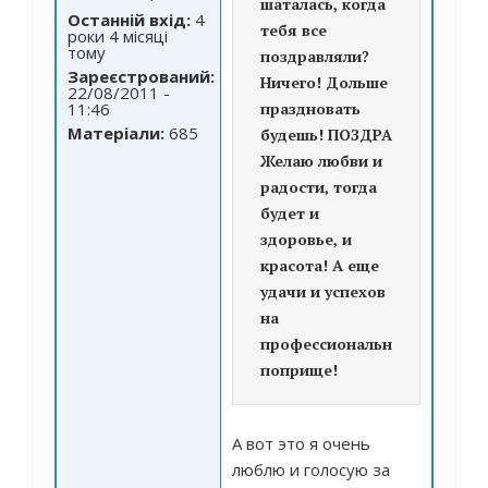
шаталась, когда
Останній вхід:
4
тебя все
роки 4 місяці
тому
поздравляли?
Зареєстрований:
Ничего! Дольше
22/08/2011 -
11:46
праздновать
Матеріали:
685
будешь! ПОЗДРАВЛЯЮ!
Желаю любви и
радости, тогда
будет и
здоровье, и
красота! А еще
удачи и успехов
на
профессиональном
поприще!
А вот это я очень
люблю и голосую за