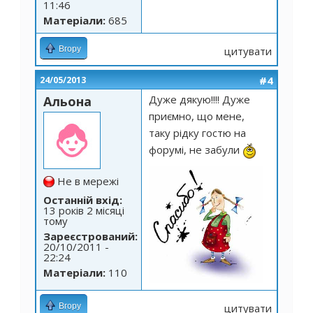
11:46
Матеріали:
685
Вгору
цитувати
#4
24/05/2013
Дуже дякую!!!! Дуже
Альона
приємно, що мене,
таку рідку гостю на
форумі, не забули
Не в мережі
Останній вхід:
13 років 2 місяці
тому
Зареєстрований:
20/10/2011 -
22:24
Матеріали:
110
Вгору
цитувати