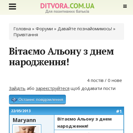
Ви є тут
Головна
»
Форуми
»
Давайте познайомимось!
»
Привітання
Вітаємо Альону з днем
народження!
4 постів / 0 нове
Зайдіть
або
зареєструйтеся
щоб додавати пости
Останнє повідомлення
#1
22/05/2013
Вітаємо Альону з днем
Maryann
народження!