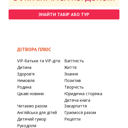
ЗНАЙТИ ТАБІР АБО ТУР
ДІТВОРА ПЛЮС
VIP-батьки та VIP-діти
Вагітність
Дитина
Життя
Здоров'я
Знання
Немовля
Позитив
Родина
Творчість
Цікаві новини
Юридична сторінка
Дитяча книга
Читаємо разом
Закарпаття
Англійська для дітей
Граємося разом
Дитячий гумор
Рецепти
Рукоділля