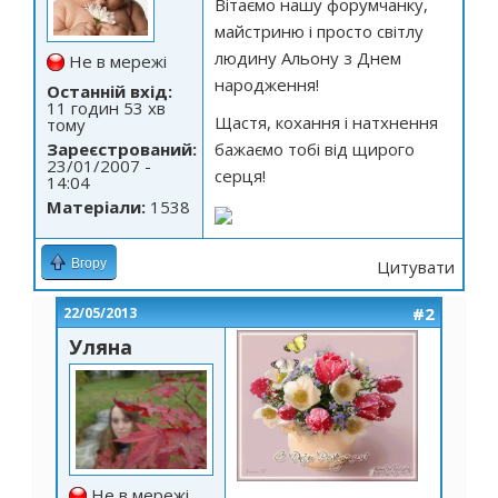
Вітаємо нашу форумчанку,
майстриню і просто світлу
людину Альону з Днем
Не в мережі
народження!
Останній вхід:
11 годин 53 хв
Щастя, кохання і натхнення
тому
Зареєстрований:
бажаємо тобі від щирого
23/01/2007 -
серця!
14:04
Матеріали:
1538
Вгору
Цитувати
#2
22/05/2013
Уляна
Не в мережі