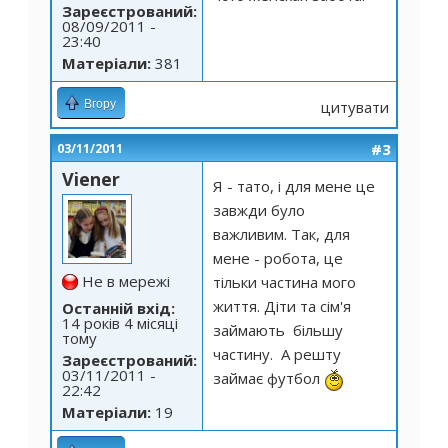
Зареєстрований:
08/09/2011 -
23:40
Матеріали:
381
Вгору
цитувати
#3
03/11/2011
Viener
Я - тато, і для мене це
завжди було
важливим. Так, для
мене - робота, це
Не в мережі
тільки частина мого
життя. Діти та сім'я
Останній вхід:
14 років 4 місяці
займають більшу
тому
частину. А решту
Зареєстрований:
03/11/2011 -
займає футбол
22:42
Матеріали:
19