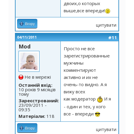
двоих,о которых
выше,все впереди!
Вгору
цитувати
#11
04/11/2011
Mod
Просто не все
зарегистрированные
мужчины
комментируют
Не в мережі
активно и их не
очень-то видно. А я
Останній вхід:
10 років 9 місяців
вижу всех
тому
как модератор
И я
Зареєстрований:
23/09/2011 -
- один и тех, у кого
09:35
все - впереди
Матеріали:
118
Вгору
цитувати