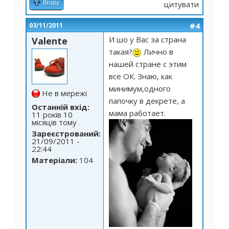
Вгору
цитувати
#4
03/11/2011
И шо у Вас за страна
Valente
такая?
Лично в
нашей стране с этим
все ОК. Знаю, как
минимум,одного
Не в мережі
папочку в декрете, а
Останній вхід:
мама работает.
11 років 10
місяців тому
Зареєстрований:
21/09/2011 -
22:44
Матеріали:
104