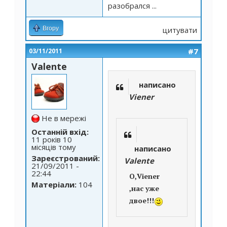
разобрался ...
Вгору
цитувати
#7
03/11/2011
Valente
написано
Viener
Не в мережі
Останній вхід:
11 років 10
місяців тому
написано
Зареєстрований:
Valente
21/09/2011 -
22:44
О,Viener
Матеріали:
104
,нас уже
двое!!!