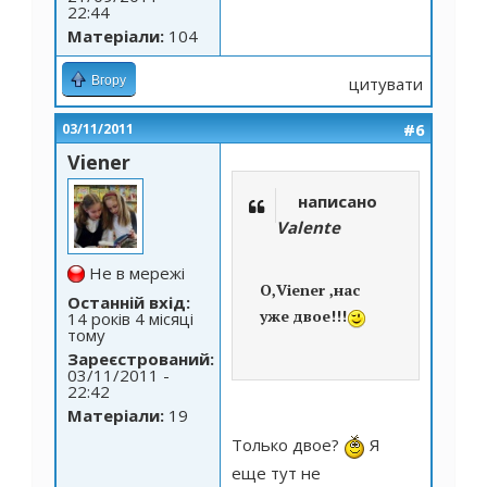
22:44
Матеріали:
104
Вгору
цитувати
#6
03/11/2011
Viener
написано
Valente
Не в мережі
О,Viener ,нас
Останній вхід:
уже двое!!!
14 років 4 місяці
тому
Зареєстрований:
03/11/2011 -
22:42
Матеріали:
19
Только двое?
Я
еще тут не