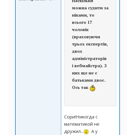
Наскільки
можна судити за
ніками, то
всього 17
чоловік
(враховуючи
трьох експертів,
двох
адміністраторів
і вебмайстра). З
них ще не є
батьками двоє.
Ось так
Сори!Никогда с
математикой не
дружил...
А у