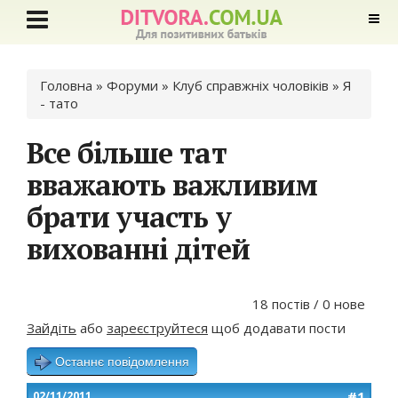
Ви є тут
Головна
»
Форуми
»
Клуб справжніх чоловіків
»
Я
- тато
Все більше тат
вважають важливим
брати участь у
вихованні дітей
18 постів / 0 нове
Зайдіть
або
зареєструйтеся
щоб додавати пости
Останнє повідомлення
#1
02/11/2011