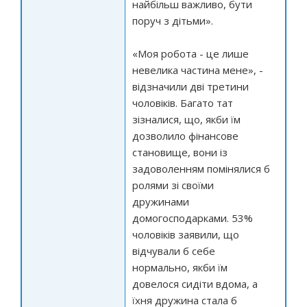
найбільш важливо, бути
поруч з дітьми».
«Моя робота - це лише
невелика частина мене», -
відзначили дві третини
чоловіків. Багато тат
зізналися, що, якби їм
дозволило фінансове
становище, вони із
задоволенням помінялися б
ролями зі своїми
дружинами
домогосподарками. 53%
чоловіків заявили, що
відчували б себе
нормально, якби їм
довелося сидіти вдома, а
їхня дружина стала б