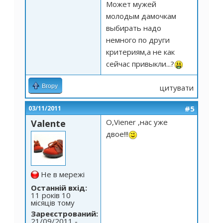
Может мужей
молодым дамочкам
выбирать надо
немного по други
критериям,а не как
сейчас привыкли...?
Вгору
цитувати
#5
03/11/2011
О,Viener ,нас уже
Valente
двое!!!
Не в мережі
Останній вхід:
11 років 10
місяців тому
Зареєстрований:
21/09/2011 -