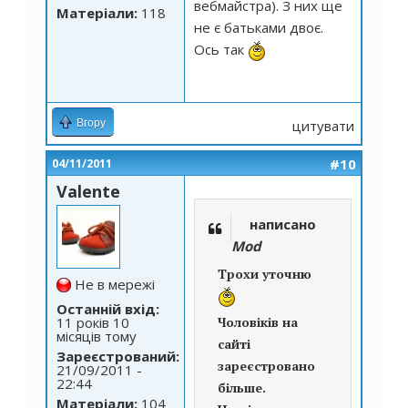
вебмайстра). З них ще
Матеріали:
118
не є батьками двоє.
Ось так
Вгору
цитувати
#10
04/11/2011
Valente
написано
Mod
Трохи уточню
Не в мережі
Останній вхід:
11 років 10
Чоловіків на
місяців тому
сайті
Зареєстрований:
зареєстровано
21/09/2011 -
22:44
більше.
Матеріали:
104