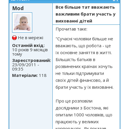
Все більше тат вважають
Mod
важливим брати участь у
вихованні дітей
Прочитав таке:
Не в мережі
"Сучасні чоловіки більше не
Останній вхід:
вважають, що робота - це
10 років 9 місяців
їх основне заняття в житті.
тому
Більшість батьків в
Зареєстрований:
23/09/2011 -
розвинених країнах хочуть
09:35
не тільки підтримувати
Матеріали:
118
своїх дітей фінансово, а й
брати участь у їх вихованні.
Про це розповіли
дослідники з Бостона, які
опитали 1000 чоловіків, що
працюють у великих
корпораціях. Як показав