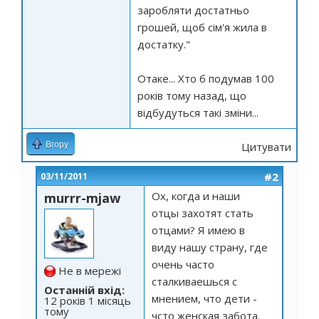
заробляти достатньо
грошей, щоб сім'я жила в
достатку."
Отаке... Хто б подумав 100
років тому назад, що
відбудуться такі зміни...
Вгору
Цитувати
#2
03/11/2011
Ох, когда и наши
murrr-mjaw
отцы захотят стать
отцами? Я имею в
виду нашу страну, где
очень часто
Не в мережі
сталкиваешься с
Останній вхід:
мнением, что дети -
12 років 1 місяць
тому
чсто женская забота.