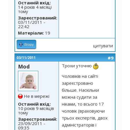
Останній вхід:
14 років 4 місяці
тому
Зареєстрований:
03/11/2011 -
22:42
Матеріали:
19
Вгору
цитувати
#9
03/11/2011
Трохи уточню
Mod
Чоловіків на сайті
зареєстровано
більше. Наскільки
Не в мережі
можна судити за
ніками, то всього 17
Останній вхід:
10 років 9 місяців
чоловік (враховуючи
тому
трьох експертів, двох
Зареєстрований:
23/09/2011 -
адміністраторів і
09:35