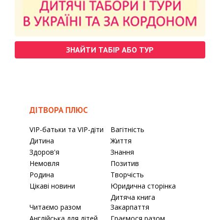
ЗНАЙТИ ТАБІР АБО ТУР
ДІТВОРА ПЛЮС
VIP-батьки та VIP-діти
Вагітність
Дитина
Життя
Здоров'я
Знання
Немовля
Позитив
Родина
Творчість
Цікаві новини
Юридична сторінка
Дитяча книга
Читаємо разом
Закарпаття
Англійська для дітей
Граємося разом