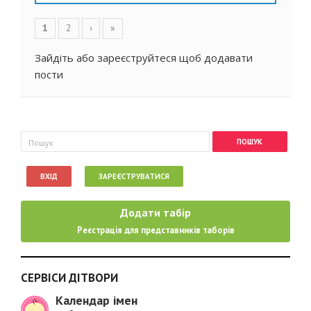
Сторінки
1
2
›
»
Зайдіть
або
зареєструйтеся
щоб додавати
пости
Пошукова форма
Пошук
ВХІД
ЗАРЕЄСТРУВАТИСЯ
Додати табір
Реєстрація для представників таборів
СЕРВІСИ ДІТВОРИ
Календар імен