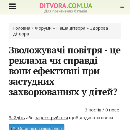
Ви є тут
Головна
»
Форуми
»
Наша дітвора
»
Здорова
дітвора
Зволожувачі повітря - це
реклама чи справді
вони ефективні при
застудних
захворюваннях у дітей?
3 постів / 0 нове
Зайдіть
або
зареєструйтеся
щоб додавати пости
Останнє повідомлення