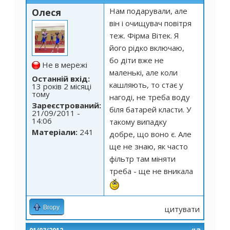
Нам подарували, але
Олеся
він і очищувач повітря
теж. Фірма Вітек. Я
його рідко включаю,
бо діти вже не
Не в мережі
маленькі, але коли
Останній вхід:
кашляють, то стає у
13 років 2 місяці
тому
нагоді, не треба воду
Зареєстрований:
біля батарей класти. У
21/09/2011 -
14:06
такому випадку
Матеріали:
241
добре, що воно є. Але
ще не знаю, як часто
фільтр там міняти
треба - ще не вникала
Вгору
цитувати