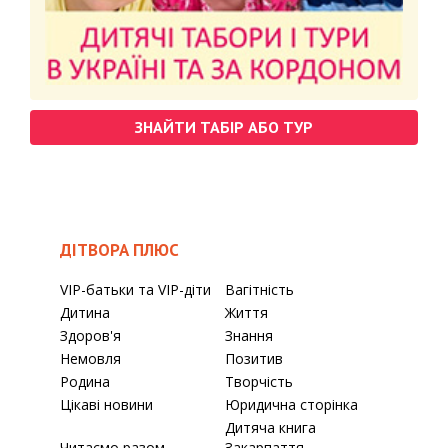
ЗНАЙТИ ТАБІР АБО ТУР
ДІТВОРА ПЛЮС
VIP-батьки та VIP-діти
Вагітність
Дитина
Життя
Здоров'я
Знання
Немовля
Позитив
Родина
Творчість
Цікаві новини
Юридична сторінка
Дитяча книга
Читаємо разом
Закарпаття