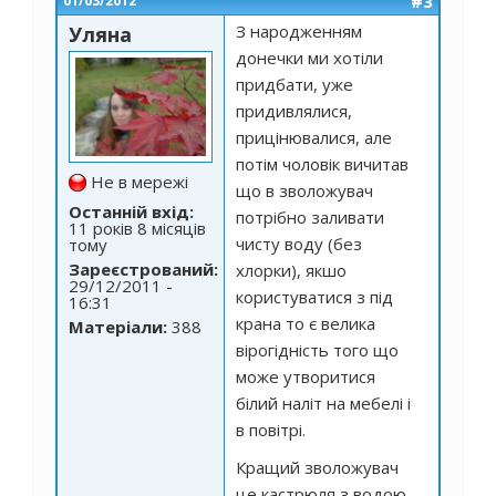
#3
01/03/2012
З народженням
Уляна
донечки ми хотіли
придбати, уже
придивлялися,
прицінювалися, але
потім чоловік вичитав
Не в мережі
що в зволожувач
Останній вхід:
потрібно заливати
11 років 8 місяців
чисту воду (без
тому
Зареєстрований:
хлорки), якшо
29/12/2011 -
користуватися з під
16:31
крана то є велика
Матеріали:
388
вірогідність того що
може утворитися
білий наліт на мебелі і
в повітрі.
Кращий зволожувач
це кастрюля з водою