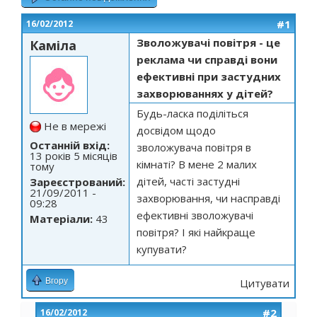
#1
16/02/2012
Зволожувачі повітря - це
Каміла
реклама чи справді вони
ефективні при застудних
захворюваннях у дітей?
Будь-ласка поділіться
Не в мережі
досвідом щодо
Останній вхід:
зволожувача повітря в
13 років 5 місяців
кімнаті? В мене 2 малих
тому
дітей, часті застудні
Зареєстрований:
21/09/2011 -
захворювання, чи насправді
09:28
ефективні зволожувачі
Матеріали:
43
повітря? І які найкраще
купувати?
Вгору
Цитувати
#2
16/02/2012