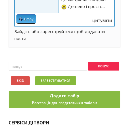
Дешево і просто...
Вгору
цитувати
Зайдіть
або
зареєструйтеся
щоб додавати
пости
Пошукова форма
Пошук
ВХІД
ЗАРЕЄСТРУВАТИСЯ
Додати табір
Реєстрація для представників таборів
СЕРВІСИ ДІТВОРИ