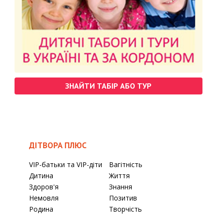
ЗНАЙТИ ТАБІР АБО ТУР
ДІТВОРА ПЛЮС
VIP-батьки та VIP-діти
Вагітність
Дитина
Життя
Здоров'я
Знання
Немовля
Позитив
Родина
Творчість