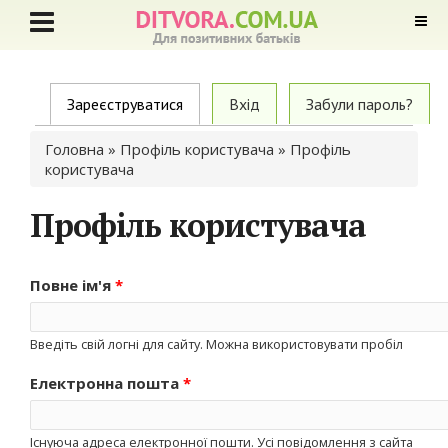
Primary tabs
Зареєструватися
(active tab)
Вхід
Забули пароль?
Ви є тут
Головна
»
Профіль користувача
» Профіль
користувача
Профіль користувача
Повне ім'я
*
Введіть свій логні для сайту. Можна використовувати пробіл
Електронна пошта
*
Існуюча адреса електронної пошти. Усі повідомлення з сайта