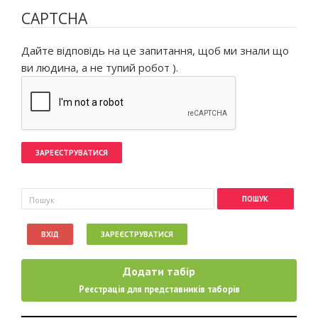
CAPTCHA
Дайте відповідь на це запитання, щоб ми знали що
ви людина, а не тупий робот ).
Пошукова форма
Пошук
ВХІД
ЗАРЕЄСТРУВАТИСЯ
Додати табір
Реєстрація для представників таборів