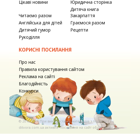
Цікаві новини
Юридична сторінка
Дитяча книга
Читаємо разом
Закарпаття
Англійська для дітей
Граємося разом
Дитячий гумор
Рецепти
Рукоділля
КОРИСНІ ПОСИЛАННЯ
Про нас
Правила користування сайтом
Реклама на сайті
Благодійність
Конкурси
© 2010-2026 При використаннi матерiалiв з порталу
ditvora.com.ua активне посилання на сайт обов'язкове. .