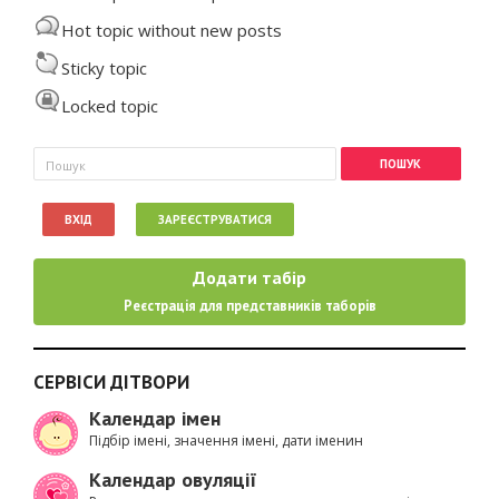
Hot topic without new posts
Sticky topic
Locked topic
Пошукова форма
Пошук
ВХІД
ЗАРЕЄСТРУВАТИСЯ
Додати табір
Реєстрація для представників таборів
СЕРВІСИ ДІТВОРИ
Календар імен
Підбір імені, значення імені, дати іменин
Календар овуляції