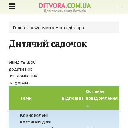
Ви є тут
Головна
»
Форуми
»
Наша дітвора
Дитячий садочок
Увійдіть
щоб
додати нові
повідомлення
на форум.
Останнє
Теми
Відповіді
повідомлення
Карнавальні
костюми для