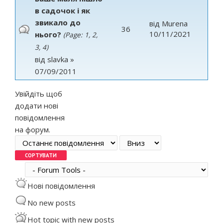
в садочок і як
звикало до
від
Murena
36
10/11/2021
нього?
(Page:
1
,
2
,
3
,
4
)
від
slavka
»
07/09/2011
Увійдіть
щоб
додати нові
повідомлення
на форум.
Order by
Сортувати
Нові повідомлення
No new posts
Hot topic with new posts