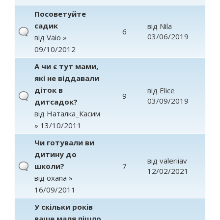
Посоветуйте
садик
від
Nila
6
03/06/2019
від
Vaio
»
09/10/2012
А чи є тут мами,
які не віддавали
діток в
від
Elice
9
03/09/2019
дитсадок?
від
Наталка_Касим
» 13/10/2011
Чи готували ви
дитину до
від
valeriiav
школи?
7
12/02/2021
від
oxana
»
16/09/2011
У скільки років
ваше маля пішло