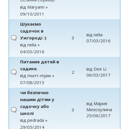
Остання сторінка
)
від
Maryann
»
09/10/2011
Шукаємо
садочок в
від
nelia
Ужгороді :)
3
07/03/2016
від
nelia
»
04/03/2016
Питание детей в
садике.
від
Dee Li
2
06/03/2017
від
murrr-mjaw
»
07/08/2013
чи безпечно
нашим дітям у
від
Мария
садочку або
Мизозулина
3
школі
25/06/2017
від
pedrada
»
29/05/2014