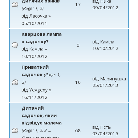
дитячих ранків
від
Ника
17
09/04/2012
(Page:
1
,
2
)
від
Ласочка
»
05/10/2011
Кварцова лампа
в садочку?
від
Каміла
0
10/10/2012
від
Каміла
»
10/10/2012
Приватний
садочок
(Page:
1
,
від
Маринушка
16
2
)
25/01/2013
від
Yevgeny
»
16/11/2012
Дитячий
садочок, який
відвідує малеча
від
Гість
68
(Page:
1
,
2
,
3
…
03/04/2015