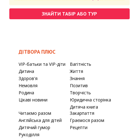
ЗНАЙТИ ТАБІР АБО ТУР
ДІТВОРА ПЛЮС
VIP-батьки та VIP-діти
Вагітність
Дитина
Життя
Здоров'я
Знання
Немовля
Позитив
Родина
Творчість
Цікаві новини
Юридична сторінка
Дитяча книга
Читаємо разом
Закарпаття
Англійська для дітей
Граємося разом
Дитячий гумор
Рецепти
Рукоділля