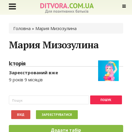
Ви є тут
Головна
» Мария Мизозулина
Мария Мизозулина
Історія
Зареєстрований вже
9 років 9 місяців
Пошукова форма
Пошук
ВХІД
ЗАРЕЄСТРУВАТИСЯ
Додати табір