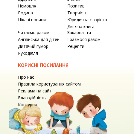
Немовля
Позитив
Родина
Творчість
Цікаві новини
Юридична сторінка
Дитяча книга
Читаємо разом
Закарпаття
Англійська для дітей
Граємося разом
Дитячий гумор
Рецепти
Рукоділля
КОРИСНІ ПОСИЛАННЯ
Про нас
Правила користування сайтом
Реклама на сайті
Благодійність
Конкурси
© 2010-2026 При використаннi матерiалiв з порталу